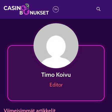
Timo Koivu
Editor
Viimeisimmät artikkelit