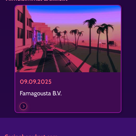
09.09.2025
Famagousta B.V.