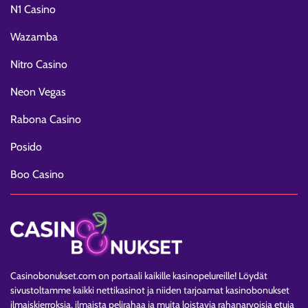
N1 Casino
Wazamba
Nitro Casino
Neon Vegas
Rabona Casino
Posido
Boo Casino
Casinobonukset.com
on portaali kaikille kasinopelureille! Löydät
sivustoltamme kaikki
nettikasinot
ja niiden tarjoamat kasinobonukset
ilmaiskierroksia, ilmaista pelirahaa ja muita loistavia rahanarvoisia etuja