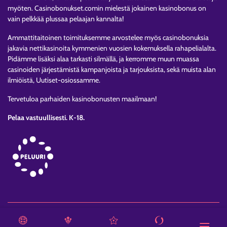
myöten. Casinobonukset.comin mielestä jokainen kasinobonus on
vain pelkkää plussaa pelaajan kannalta!
Ammattitaitoinen toimituksemme arvostelee myös casinobonuksia
jakavia nettikasinoita kymmenien vuosien kokemuksella rahapelialalta.
Pidämme lisäksi alaa tarkasti silmällä, ja kerromme muun muassa
casinoiden järjestämistä kampanjoista ja tarjouksista, sekä muista alan
ilmiöistä, Uutiset-osiossamme.
Tervetuloa parhaiden kasinobonusten maailmaan!
Pelaa vastuullisesti. K-18.
Copyright © 2026 casinobonukset.com