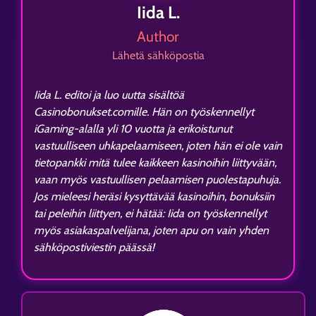
Iida L.
Author
Lähetä sähköpostia
Iida L. editoi ja luo uutta sisältöä
Casinobonukset.comille. Hän on työskennellyt
iGaming-alalla yli 10 vuotta ja erikoistunut
vastuulliseen uhkapelaamiseen, joten hän ei ole vain
tietopankki mitä tulee kaikkeen kasinoihin liittyvään,
vaan myös vastuullisen pelaamisen puolestapuhuja.
Jos mieleesi heräsi kysyttävää kasinoihin, bonuksiin
tai peleihin liittyen, ei hätää: Iida on työskennellyt
myös asiakaspalvelijana, joten apu on vain yhden
sähköpostiviestin päässä!