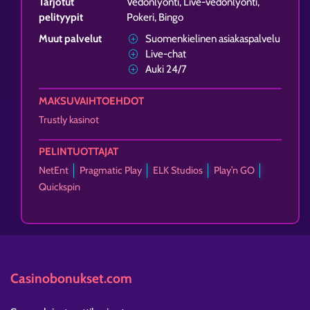
Tarjotut
Vedonlyönti, Live-vedonlyönti,
pelityypit
Pokeri, Bingo
Muut palvelut
Suomenkielinen asiakaspalvelu
Live-chat
Auki 24/7
MAKSUVAIHTOEHDOT
Trustly kasinot
PELINTUOTTAJAT
NetEnt
Pragmatic Play
ELK Studios
Play’n GO
Quickspin
Casinobonukset.com