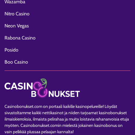
Wazamba
Nitro Casino
Neon Vegas
Rabona Casino
Posido
Boo Casino
Casinobonukset.com
on portaali kaikille kasinopelureille! Löydät
sivustoltamme kaikki
nettikasinot
ja niiden tarjoamat kasinobonukset
ilmaiskierroksia, ilmaista pelirahaa ja muita loistavia rahanarvoisia etuja
myöten. Casinobonukset.comin mielestä jokainen kasinobonus on
vain pelkkää plussaa pelaajan kannalta!