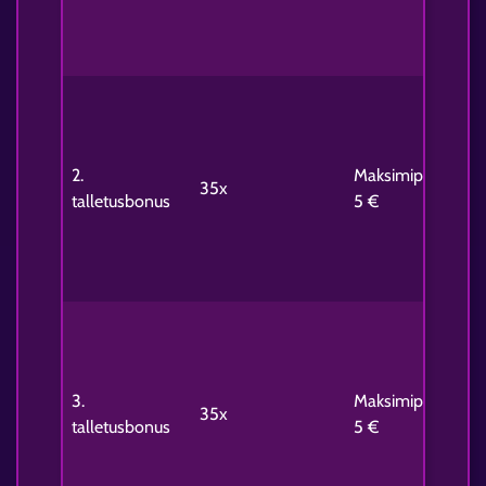
2.
Maksimipanos
35x
talletusbonus
5 €
3.
Maksimipanos
35x
talletusbonus
5 €