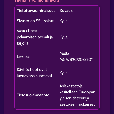
Tietoa turvallisuudesta
Tietoturvaominaisuus
Kuvaus
Sivusto on SSL-salattu
Kyllä
Vastuullisen
pelaamisen työkaluja
Kyllä
tarjolla
Malta
Lisenssi
MGA/B2C/203/2011
Käyttöehdot ovat
Kyllä
luettavissa suomeksi
Asiakastietoja
käsitellään Euroopan
Tietosuojakäytäntö
yleisen tietosuoja-
asetuksen mukaisesti