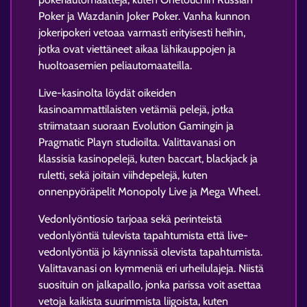
Poker ja Wazdanin Joker Poker. Vanha kunnon
jokeripokeri vetoaa varmasti erityisesti heihin,
jotka ovat viettäneet aikaa lähikauppojen ja
huoltoasemien peliautomaateilla.
Live-kasinolta löydät oikeiden
kasinoammattilaisten vetämiä pelejä, jotka
striimataan suoraan Evolution Gamingin ja
Pragmatic Playn studioilta. Valittavanasi on
klassisia kasinopelejä, kuten baccart, blackjack ja
ruletti, sekä joitain viihdepelejä, kuten
onnenpyöräpelit Monopoly Live ja Mega Wheel.
Vedonlyöntiosio tarjoaa sekä perinteistä
vedonlyöntiä tulevista tapahtumista että live-
vedonlyöntiä jo käynnissä olevista tapahtumista.
Valittavanasi on kymmeniä eri urheilulajeja. Niistä
suosituin on jalkapallo, jonka parissa voit asettaa
vetoja kaikista suurimmista liigoista, kuten