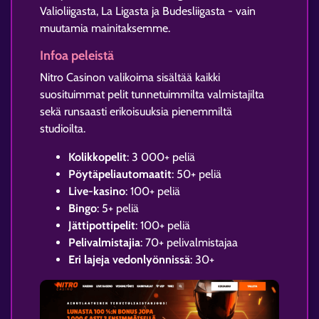
Valioliigasta, La Ligasta ja Budesliigasta - vain
muutamia mainitaksemme.
Infoa peleistä
Nitro Casinon valikoima sisältää kaikki
suosituimmat pelit tunnetuimmilta valmistajilta
sekä runsaasti erikoisuuksia pienemmiltä
studioilta.
Kolikkopelit
: 3 000+ peliä
Pöytäpeliautomaatit
: 50+ peliä
Live-kasino
: 100+ peliä
Bingo
: 5+ peliä
Jättipottipelit
: 100+ peliä
Pelivalmistajia
: 70+ pelivalmistajaa
Eri lajeja vedonlyönnissä
: 30+