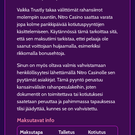
Vaikka Trustly takaa välittömät rahansiirrot
molempiin suuntiin, Nitro Casino saattaa varata
jopa kolme pankkipäivää kotiutuspyyntöjen
käsittelemiseen. Käytännössä tämä tarkoittaa sitä,
että sen maksutiimi tarkistaa, ettei pelaaja ole
saanut voittojaan huijaamalla, esimerkiksi
rikkomalla bonusehtoja.
Sinun on myös oltava valmis vahvistamaan
henkilöllisyytesi lähettämällä Nitro Casinolle sen
pyytämät asiakirjat. Tämä pyyntö perustuu
kansainvälisiin rahanpesulakeihin, joten
dokumentit on toimitettava tai kotiutuksesi
saatetaan peruuttaa ja pahimmassa tapauksessa
tilisi jäädyttää, kunnes se on vahvistettu.
Maksutavat info
Maksutapa
Talletus
Kotiutus