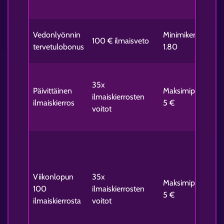
Vedonlyönnin
Minimikerroin
100 € ilmaisveto
tervetulobonus
1.80
35x
Päivittäinen
Maksimipanos
ilmaiskierrosten
ilmaiskierros
5 €
voitot
Viikonlopun
35x
Maksimipanos
100
ilmaiskierrosten
5 €
ilmaiskierrosta
voitot