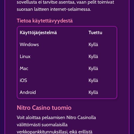
sovellusta ei tarvitse asentaa, vaan pelit toimivat
suoraan laitteen internet-selaimessa.
Tietoa käytettävyydestä
Käyttöjärjestelmä
Tuettu
Windows
Kyllä
Linux
Kyllä
Mac
Kyllä
iOS
Kyllä
Android
Kyllä
Nitro Casino tuomio
Voit aloittaa pelaamisen Nitro Casinolla
välittömästi suomalaisilla
verkkopankkitunnuksillasi, eikä erillistä