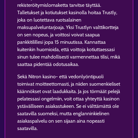
rekisteröitymislomaketta tarvitse täyttää.
Talletukset ja kotiutukset kasinolla hoitaa Trustly,
joka on luotettava ruotsalainen
maksupalveluntarjoaja. Yksi Trustlyn valttikortteja
on sen nopeus, ja voittosi voivat saapua
pankkitilillesi jopa 15 minuutissa. Kannattaa
kuitenkin huomioida, että voittoja kotiuttaessasi
sinun tulee mahdollisesti varmennettaa tilisi, mikä
saattaa pidentää odotusaikaa.
Sekä Nitron kasino- että vedonlyöntipuoli
toimivat moitteettomasti, ja niiden suomenkieliset
käännökset ovat laadukkaita. Ja jos törmäät pelejä
pelatessasi ongelmiin, voit ottaa yhteyttä kasinon
ystävälliseen asiakastukeen. Se ei välttämättä ole
saatavilla suomeksi, mutta englanninkielinen
asiakaspalvelu on sen sijaan aina nopeasti
saatavilla.