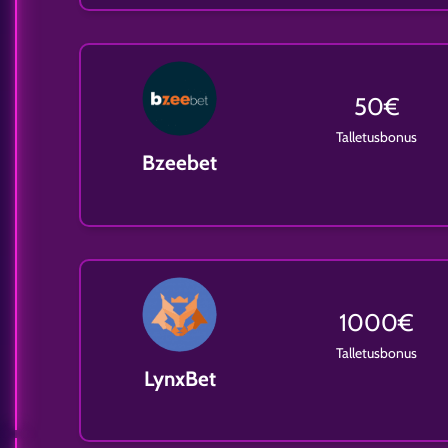
Tietoa kasinosta
URL
https://excitewin.com/fi/
50€
Puhelin
Sähköposti
support@excitewin.com
Talletusbonus
Valuutat
EUR
BTC
Bzeebet
Lisenssi
Curacao
Uusi kasino?
Ei
Tietoa kasinosta
URL
https://bzeebet.com/fi/
1000€
Puhelin
Sähköposti
support@bzeebet.com
Talletusbonus
Valuutat
EUR
LynxBet
Lisenssi
Malta
Uusi kasino?
Ei