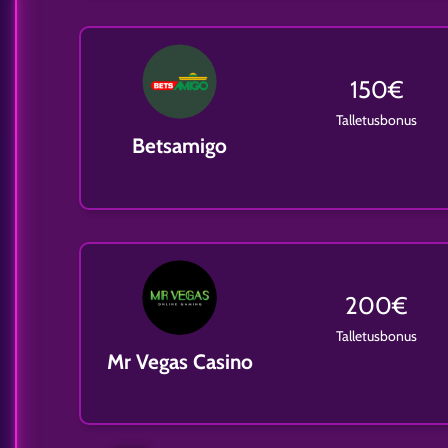
Tietoa kasinosta
URL
https://lynxbet.com/casino
150€
Puhelin
Sähköposti
support@lynxbet.com
Talletusbonus
Valuutat
EUR
USD
BTC
Betsamigo
Lisenssi
Mansaari
Uusi kasino?
Ei
Tietoa kasinosta
URL
https://betsamigo.com/
200€
Puhelin
Sähköposti
support@betsamigo.com
Talletusbonus
Valuutat
EUR
Mr Vegas Casino
Lisenssi
Malta
Uusi kasino?
Ei