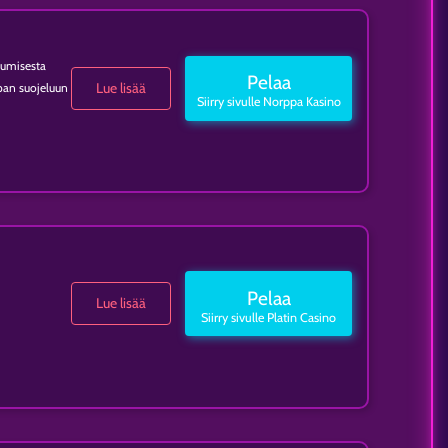
o Casino Review
Pelaa
Maksuvaihtoehdot
Visa
Trustly kasinot
Neteller
Skrill
Mastercard
utumisesta
Maestro
Pelaa
Lue lisää
pan suojeluun
Siirry sivulle Norppa Kasino
Pelintuottajat
Big Time Gaming
ELK Studios
Play’n GO
Microgaming
Evolution Gaming
Quickspin
s Casino Review
Pelaa
Maksuvaihtoehdot
Skrill
Mastercard
Visa
Bitcoin
Verkkopankkitalletus
AstroPay
MiFinity
Pelaa
Lue lisää
Siirry sivulle Platin Casino
Pelintuottajat
Play’n GO
Pragmatic Play
Microgaming
Evolution Gaming
NetEnt