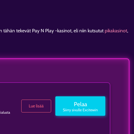
 tähän tekevät Pay N Play -kasinot, eli niin kutsutut
pikakasinot
,
Pelaa
Lue lisää
Siirry sivulle Excitewin
ialusta