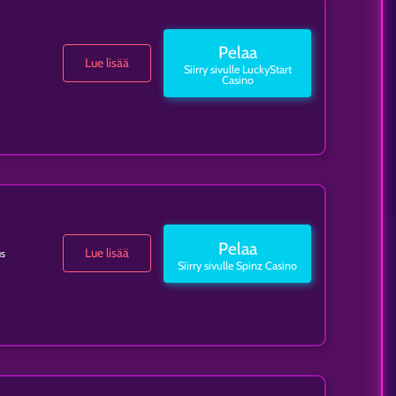
a Kasino Review
Pelaa
Maksuvaihtoehdot
Trustly kasinot
Brite
Zimpler
Neteller
Skrill
Pelaa
Paysafecard
Mastercard
ecoPayz
MuchBetter
Lue lisää
Apple Pay
Visa
Siirry sivulle LuckyStart
Casino
Pelintuottajat
Play’n GO
Yggdrasil
Big Time Gaming
Evolution Gaming
NetEnt
Microgaming
ELK Studios
Pragmatic Play
Quickspin
Maksuvaihtoehdot
in Casino Review
Pelaa
Visa
Mastercard
Skrill
Neteller
Paysafecard
Bitcoin
Litecoin
Pelaa
Lue lisää
us
Siirry sivulle Spinz Casino
Pelintuottajat
NetEnt
Microgaming
Evolution Gaming
Pragmatic Play
Relax Gaming
Quickspin
rt Casino Review
Pelaa
Maksuvaihtoehdot