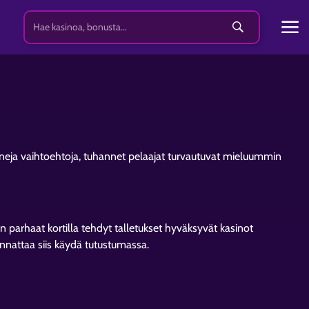
neja vaihtoehtoja, tuhannet pelaajat turvautuvat mieluummin
parhaat kortilla tehdyt talletukset hyväksyvät kasinot
annattaa siis käydä tutustumassa.