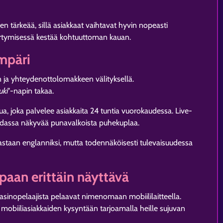
 tärkeää, sillä asiakkaat vaihtavat hyvin nopeasti
siirtymisessä kestää kohtuuttoman kauan.
mpäri
n ja yhteydenottolomakkeen välityksellä.
uki
"-napin takaa.
, joka palvelee asiakkaita 24 tuntia vuorokaudessa. Live-
laidassa näkyvää punavalkoista puhekuplaa.
oastaan englanniksi, mutta todennäköisesti tulevaisuudessa
paan erittäin näyttävä
inopelaajista pelaavat nimenomaan mobiililaitteella.
mobiiliasiakkaiden kysyntään tarjoamalla heille sujuvan