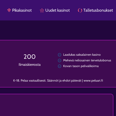
Pikakasinot
Uudet kasinot
Talletusbonukset
Laadukas saksalainen kasino
200
Mehevä neliosainen tervetulobonus
Ilmaiskierrosta
Kovan tason pelivalikoima
K-18. Pelaa vastuullisesti.
Säännöt ja ehdot pätevät
| www.peluuri.fi