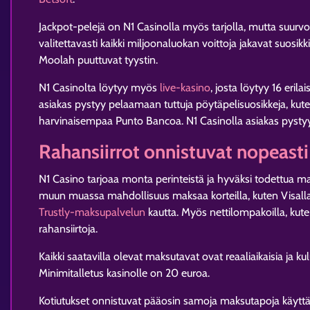
Jackpot-pelejä on N1 Casinolla myös tarjolla, mutta suurvoitt
valitettavasti kaikki miljoonaluokan voittoja jakavat suos
Moolah puuttuvat tyystin.
N1 Casinolta löytyy myös
live-kasino
, josta löytyy 16 eri
asiakas pystyy pelaamaan tuttuja pöytäpelisuosikkeja, kuten
harvinaisempaa Punto Bancoa. N1 Casinolla asiakas pysty
Rahansiirrot onnistuvat nopeasti 
N1 Casino tarjoaa monta perinteistä ja hyväksi todettua ma
muun muassa mahdollisuus maksaa korteilla, kuten Visalla, 
Trustly-maksupalvelun
kautta. Myös nettilompakoilla, kut
rahansiirtoja.
Kaikki saatavilla olevat maksutavat ovat reaaliaikaisia ja k
Minimitalletus kasinolle on 20 euroa.
Kotiutukset onnistuvat pääosin samoja maksutapoja käyttäe