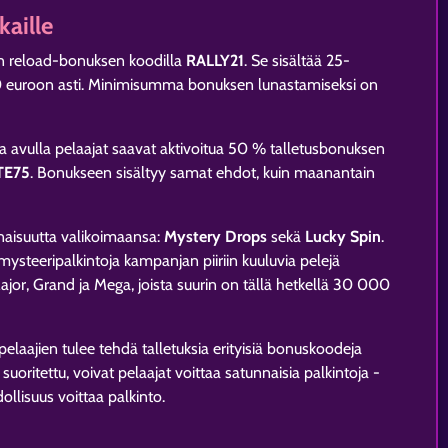
kaille
en reload-bonuksen koodilla
RALLY21
. Se sisältää 25-
100 euroon asti. Minimisumma bonuksen lunastamiseksi on
a avulla pelaajat saavat aktivoitua 50 % talletusbonuksen
TE75
. Bonukseen sisältyy samat ehdot, kuin maanantain
inaisuutta valikoimaansa:
Mystery Drops
sekä
Lucky Spin
.
ysteeripalkintoja kampanjan piiriin kuuluvia pelejä
ajor, Grand ja Mega, joista suurin on tällä hetkellä 30 000
elaajien tulee tehdä talletuksia erityisiä bonuskoodeja
suoritettu, voivat pelaajat voittaa satunnaisia palkintoja -
ollisuus voittaa palkinto.