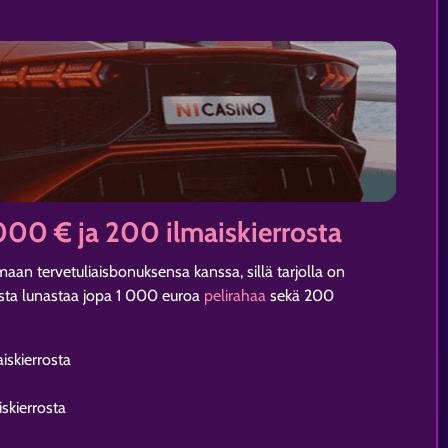
000 € ja 200 ilmaiskierrosta
aan tervetuliaisbonuksensa kanssa, sillä tarjolla on
sta lunastaa jopa 1 000 euroa
pelirahaa
sekä 200
iskierrosta
skierrosta