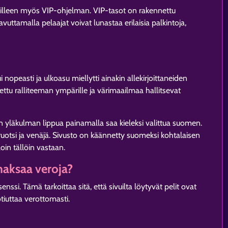
illeen myös VIP-ohjelman. VIP-tasot on rakennettu
avuttamalla pelaajat voivat lunastaa erilaisia palkintoja,
ui nopeasti ja ulkoasu miellytti ainakin allekirjoittaneiden
ttu ralliteeman ympärille ja värimaailmaa hallitsevat
an yläkulman lippua painamalla saa kieleksi valittua suomen.
uotsi ja venäjä. Sivusto on käännetty suomeksi kohtalaisen
oin tällöin vastaan.
maksaa veroja?
si. Tämä tarkoittaa sitä, että sivuilta löytyvät pelit ovat
otiuttaa verottomasti.