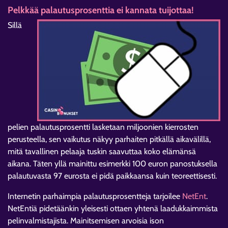
Pelkkää palautusprosenttia ei kannata tuijottaa!
Sillä
pelien palautusprosentti lasketaan miljoonien kierrosten
perusteella, sen vaikutus näkyy parhaiten pitkällä aikavälillä,
mitä tavallinen pelaaja tuskin saavuttaa koko elämänsä
aikana. Täten yllä mainittu esimerkki 100 euron panostuksella
palautuvasta 97 eurosta ei pidä paikkaansa kuin teoreettisesti.
Internetin parhaimpia palautusprosentteja tarjoilee
NetEnt
.
NetEntiä pidetäänkin yleisesti ottaen yhtenä laadukkaimmista
pelinvalmistajista. Mainitsemisen arvoisia ison