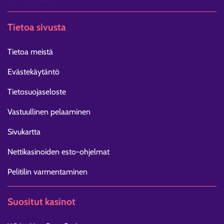
Tietoa sivusta
Tietoa meistä
Evästekäytäntö
Tietosuojaseloste
Vastuullinen pelaaminen
Sivukartta
Nettikasinoiden esto-ohjelmat
Pelitilin varmentaminen
Suositut kasinot