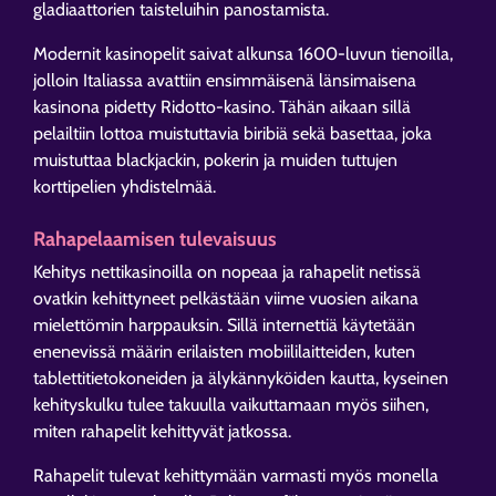
gladiaattorien taisteluihin panostamista.
Modernit kasinopelit saivat alkunsa 1600-luvun tienoilla,
jolloin Italiassa avattiin ensimmäisenä länsimaisena
kasinona pidetty Ridotto-kasino. Tähän aikaan sillä
pelailtiin lottoa muistuttavia biribiä sekä basettaa, joka
muistuttaa blackjackin, pokerin ja muiden tuttujen
korttipelien yhdistelmää.
Rahapelaamisen tulevaisuus
Kehitys nettikasinoilla on nopeaa ja rahapelit netissä
ovatkin kehittyneet pelkästään viime vuosien aikana
mielettömin harppauksin.
Sillä internettiä
käytetään
enenevissä määrin erilaisten mobiililaitteiden, kuten
tablettitietokoneiden ja älykännyköiden kautta, kyseinen
kehityskulku tulee takuulla vaikuttamaan myös siihen,
miten rahapelit kehittyvät jatkossa.
Rahapelit tulevat kehittymään varmasti myös monella