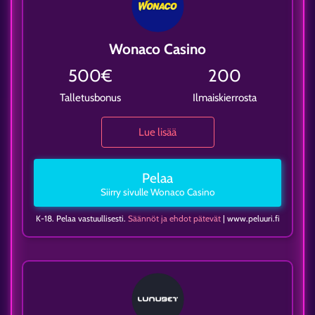
Euteller kasinot
Klarna
Neosurf
Neteller
Nordea
Puhelin
OP Pohjola
POP Pankki
Paysafecard
S-pankki
Sähköposti
support@kingmaker.com
Siru Mobile
Verkkopankkitalletus
Trustly kasinot
Valuutat
EUR
Zimpler
Wonaco Casino
Lisenssi
Pelintuottajat
Uusi kasino?
Ei
500€
200
Betsoft
Big Time Gaming
ELK Studios
Talletusbonus
Ilmaiskierrosta
Evolution Gaming
Microgaming
NetEnt
Play’n GO
Pragmatic Play
Quickspin
Yggdrasil
Kasinon palvelut
Lue lisää
Mobiilikasino
Kyllä
Livekasino
Kyllä
Tarjotut pelityypit
Raaputusarvat
Bingo
Jättipotit
Pelaa
Vedonlyönti
Live-vedonlyönti
Casinia Casino Review
Muut palvelut
Live-chat
Siirry sivulle Wonaco Casino
Auki 24/7
Suomenkielinen asiakaspalvelu
K-18. Pelaa vastuullisesti.
Säännöt ja ehdot pätevät
| www.peluuri.fi
Pelaa
Maksuvaihtoehdot
Tietoa kasinosta
Zimpler
Visa
Mastercard
Neteller
Skrill
URL
https://wonaco.com/fi/
Bitcoin
Paysafecard
Puhelin