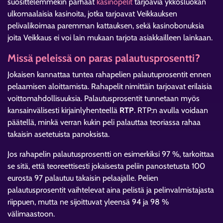
suosittelemmekin parhaat
kasinopelit
tarjoavia ykkösluokan
ulkomaalaisia kasinoita, jotka tarjoavat Veikkauksen
pelivalikoimaa paremman kattauksen, sekä kasinobonuksia
joita Veikkaus ei voi lain mukaan tarjota asiakkailleen lainkaan.
Missä peleissä on paras palautusprosentti?
Jokaisen kannattaa tuntea rahapelien palautuprosentit ennen
pelaamisen aloittamista. Rahapelit nimittäin tarjoavat erilaisia
voittomahdollisuuksia. Palautusprosentit tunnetaan myös
kansainvälisesti kirjainlyhenteellä
RTP
. RTP:n avulla voidaan
päätellä, minkä verran kukin peli palauttaa teoriassa rahaa
takaisin asetetuista panoksista.
Jos rahapelin palautusprosentti on esimerkiksi 97 %, tarkoittaa
se sitä, että teoreettisesti jokaisesta peliin panostetusta 100
eurosta 97 palautuu takaisin pelaajalle. Pelien
palautusprosentit vaihtelevat aina pelistä ja pelinvalmistajasta
riippuen, mutta ne sijoittuvat yleensä 94 ja 98 %
välimaastoon.