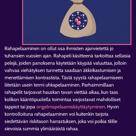
Pragmatic Play
Push Gaming
Quickspin
Kasinon palvelut
Mobiilikasino
Kyllä
LunuBet Casino Review
Livekasino
Kyllä
Tarjotut pelityypit
Jättipotit
Raaputusarvat
Vedonlyönti
Live-vedonlyönti
Rahapelaaminen on ollut osa ihmisten ajanvietettä jo
Pelaa
E-sports
tuhansien vuosien ajan. Rahapeli käsitteenä tarkoittaa sellaisia
Muut palvelut
Auki 24/7
pelejä, joiden panoksena käytetään käypää valuuttaa, jolloin
Suomenkielinen asiakaspalvelu
Live-chat
vahvaa viehätyksen tunnetta saadaan äkkirikastumisen ja
menettämisen kontrastista. Tästä syystä rahapelaamiseen
liitetään usein termi uhkapelaaminen. Parhaimmillaan
rahapelit tarjoavat hauskan tavan viettää aikaa, kun taas
Maksuvaihtoehdot
kolikon kääntöpuolella toimintaa varjostavat mahdolliset
Zimpler
Visa
Mastercard
Skrill
Neteller
tappiot tai jopa
ongelmapelaamiskäyttäytyminen
. Hyvin
Paysafecard
Bitcoin
Litecoin
kontrolloituna rahapelaaminen voi kuitenkin tarjota
Pelintuottajat
siedettävän riskitason harrastuksen, joka voi poikia tilille
Big Time Gaming
ELK Studios
Evolution Gaming
sievoisia summia ylimääräistä rahaa.
Microgaming
NetEnt
Play’n GO
Pragmatic Play
Push Gaming
Quickspin
Red Tiger Gaming