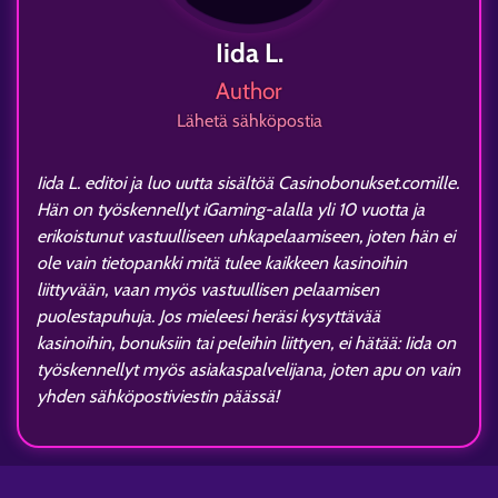
Iida L.
Author
Lähetä sähköpostia
Iida L. editoi ja luo uutta sisältöä Casinobonukset.comille.
Hän on työskennellyt iGaming-alalla yli 10 vuotta ja
erikoistunut vastuulliseen uhkapelaamiseen, joten hän ei
ole vain tietopankki mitä tulee kaikkeen kasinoihin
liittyvään, vaan myös vastuullisen pelaamisen
puolestapuhuja. Jos mieleesi heräsi kysyttävää
kasinoihin, bonuksiin tai peleihin liittyen, ei hätää: Iida on
työskennellyt myös asiakaspalvelijana, joten apu on vain
yhden sähköpostiviestin päässä!