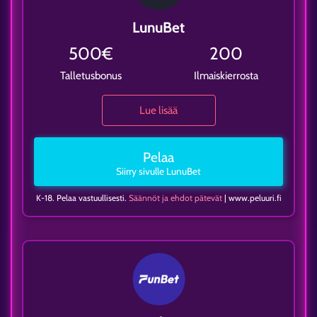
Pelintuottajat
Sähköposti
support@wonaco.com
Valuutat
EUR
BTC
LTC
LunuBet
Big Time Gaming
ELK Studios
Evolution Gaming
Lisenssi
Curacao
Microgaming
NetEnt
Play’n GO
Pragmatic Play
Uusi kasino?
Ei
500€
200
Playtech
Quickspin
Relax Gaming
Talletusbonus
Ilmaiskierrosta
Kasinon palvelut
Lue lisää
Mobiilikasino
Kyllä
Kingmaker Casino Review
Livekasino
Kyllä
Tarjotut pelityypit
Live-vedonlyönti
Vedonlyönti
Pelaa
E-sports
Jättipotit
Pelaa
Muut palvelut
Suomenkielinen asiakaspalvelu
Siirry sivulle LunuBet
Live-chat
Auki 24/7
K-18. Pelaa vastuullisesti.
Säännöt ja ehdot pätevät
| www.peluuri.fi
Maksuvaihtoehdot
Tietoa kasinosta
Visa
Mastercard
Zimpler
Skrill
Neteller
URL
https://lunubet.com/fi/
Paysafecard
Bitcoin
Puhelin
Pelintuottajat
Sähköposti
support@lunubet.com
Valuutat
EUR
BTC
LTC