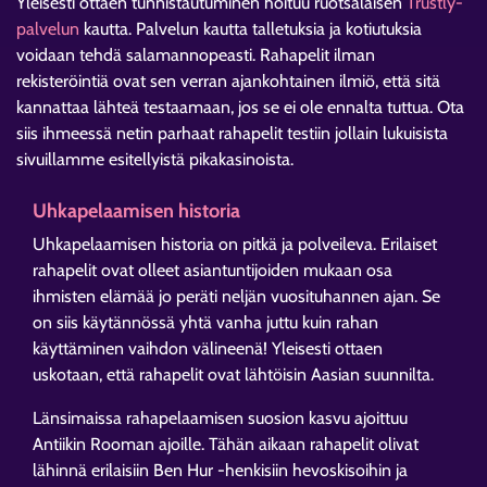
Yleisesti ottaen tunnistautuminen hoituu ruotsalaisen
Trustly-
palvelun
kautta. Palvelun kautta talletuksia ja kotiutuksia
voidaan tehdä salamannopeasti. Rahapelit ilman
rekisteröintiä ovat sen verran ajankohtainen ilmiö, että sitä
kannattaa lähteä testaamaan, jos se ei ole ennalta tuttua. Ota
siis ihmeessä netin parhaat rahapelit testiin jollain lukuisista
sivuillamme esitellyistä pikakasinoista.
Uhkapelaamisen historia
Uhkapelaamisen historia on pitkä ja polveileva. Erilaiset
rahapelit ovat olleet asiantuntijoiden mukaan osa
ihmisten elämää jo peräti neljän vuosituhannen ajan. Se
on siis käytännössä yhtä vanha juttu kuin rahan
käyttäminen vaihdon välineenä! Yleisesti ottaen
uskotaan, että rahapelit ovat lähtöisin Aasian suunnilta.
Länsimaissa rahapelaamisen suosion kasvu ajoittuu
Antiikin Rooman ajoille. Tähän aikaan rahapelit olivat
lähinnä erilaisiin Ben Hur -henkisiin hevoskisoihin ja