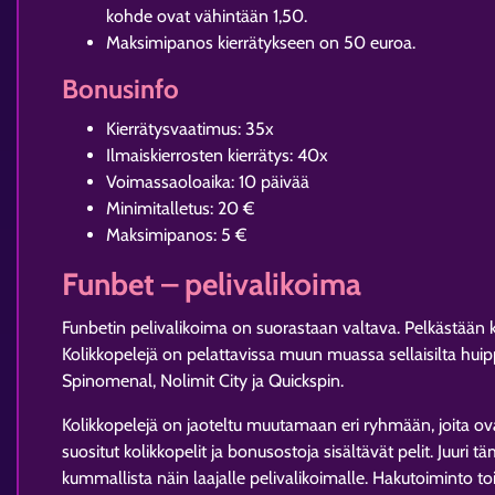
kohde ovat vähintään 1,50.
Maksimipanos kierrätykseen on 50 euroa.
Bonusinfo
Kierrätysvaatimus: 35x
Ilmaiskierrosten kierrätys: 40x
Voimassaoloaika: 10 päivää
Minimitalletus: 20 €
Maksimipanos: 5 €
Funbet – pelivalikoima
Funbetin pelivalikoima on suorastaan valtava. Pelkästään kol
Kolikkopelejä on pelattavissa muun muassa sellaisilta huipp
Spinomenal, Nolimit City ja Quickspin.
Kolikkopelejä on jaoteltu muutamaan eri ryhmään, joita ovat 
suositut kolikkopelit ja bonusostoja sisältävät pelit. Juuri
kummallista näin laajalle pelivalikoimalle. Hakutoiminto to