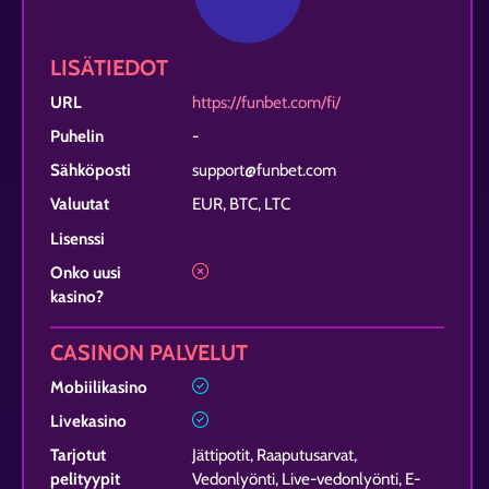
LISÄTIEDOT
URL
https://funbet.com/fi/
Puhelin
-
Sähköposti
support@funbet.com
Valuutat
EUR, BTC, LTC
Lisenssi
Onko uusi
kasino?
CASINON PALVELUT
Mobiilikasino
Livekasino
Tarjotut
Jättipotit, Raaputusarvat,
pelityypit
Vedonlyönti, Live-vedonlyönti, E-