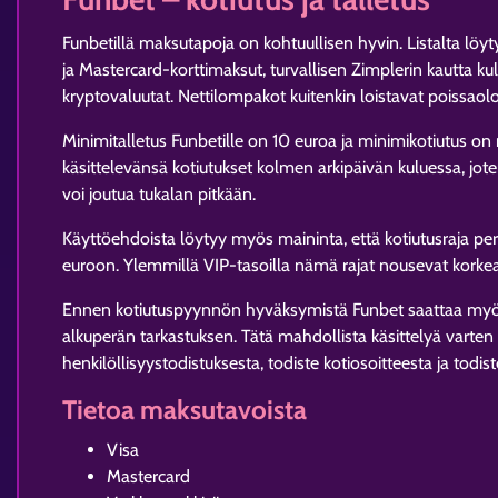
Funbetillä maksutapoja on kohtuullisen hyvin. Listalta lö
ja Mastercard-korttimaksut, turvallisen Zimplerin kautta ku
kryptovaluutat. Nettilompakot kuitenkin loistavat poissaolo
Minimitalletus Funbetille on 10 euroa ja minimikotiutus o
käsittelevänsä kotiutukset kolmen arkipäivän kuluessa, jot
voi joutua tukalan pitkään.
Käyttöehdoista löytyy myös maininta, että kotiutusraja p
euroon. Ylemmillä VIP-tasoilla nämä rajat nousevat korke
Ennen kotiutuspyynnön hyväksymistä Funbet saattaa myös 
alkuperän tarkastuksen. Tätä mahdollista käsittelyä varten 
henkilöllisyystodistuksesta, todiste kotiosoitteesta ja tod
Tietoa maksutavoista
Visa
Mastercard