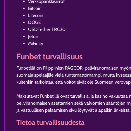
Verkkopankkisiirrot
Bitcoin
Litecoin
DOGE
USDTether TRC20
Jeton
MiFinity
Funbet turvallisuus
Funbetillä on Filippiinien PAGCOR-peliviranomaisen myönt
suomalaispelaajille vielä tuntemattomampi, mutta kyseessä 
kuitenkin tarkoittaa, että voitot eivät ole Suomeen verovapa
Maksutavat Funbetillä ovat turvallisia, ja kasino vakuuttaa
peliviranomaisen asettamien sekä valvomien sääntöjen muk
ja vastuullisen pelaamisen sivu löytyvät alapalkin linkeistä.
Tietoa turvallisuudesta