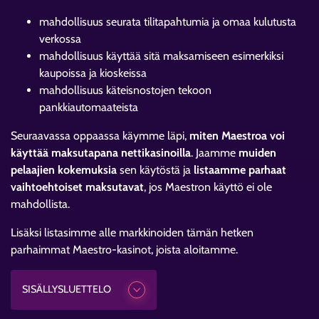
mahdollisuus seurata tilitapahtumia ja omaa kulutusta
verkossa
mahdollisuus käyttää sitä maksamiseen esimerkiksi
kaupoissa ja kioskeissa
mahdollisuus käteisnostojen tekoon
pankkiautomaateista
Seuraavassa oppaassa käymme läpi,
miten Maestroa voi
käyttää maksutapana nettikasinoilla
. Jaamme
muiden
pelaajien kokemuksia
sen käytöstä ja
listaamme parhaat
vaihtoehtoiset maksutavat
, jos Maestron käyttö ei ole
mahdollista.
Lisäksi listasimme alle markkinoiden tämän hetken
parhaimmat Maestro-kasinot, joista aloitamme.
SISÄLLYSLUETTELO