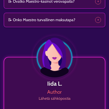
📝 Ovatko Maestro-kasinot verovapaita?
📝 Onko Maestro turvallinen maksutapa?
Iida L.
Author
Lähetä sähköpostia