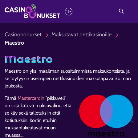
Casinobonukset
Maksutavat nettikasinoille
Maestro
Maestro
Maestro on yksi maailman suosituimmista maksukorteista, ja
se löytyykin useimpien nettikasinoiden maksutapavalikoiman
joukosta.
Tämä
Mastercardin
”pikkuveli”
on siitä kätevä maksuväline, että
se käy sekä talletuksiin että
kotiutuksiin. Kortin etuihin
mukaanlukeutuvat muun
muassa...