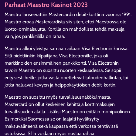
Parhaat Maestro Kasinot 2023
Maestro lanseerattiin Mastercardin debit-korttina vuonna 1991.
Maestro eroaa Mastercardista siis siten, ettei Maestrossa ole
luotto-ominaisuutta. Kortilla on mahdollista tehdä maksuja
vain, jos pankkitilillä on rahaa.
Maestro alkoi yleistyä samaan aikaan Visa Electronin kanssa.
Sitä pidettiinkin kilpailijana Visa Electronille, joka oli
markkinoiden ensimmäinen pankkikortti. Visa Electronin
tavoin Maestro on suosittu nuorten keskuudessa. Se sopii
erityisesti heille, jotka vasta opettelevat taloudenhallintaa, tai
jotka haluavat kevyen ja helppokäyttöisen debit-kortin.
Maestro on suosittu myös turvallisuusnäkökulmasta.
Mastercard on ollut keskeinen kehittäjä korttimaksujen
turvallisuuden alalla. Lisäksi Maestro on erittäin monipuolinen.
Esimerkiksi Suomessa se on laajalti hyväksytty
maksuvälineenä sekä kaupassa että verkossa tehtävissä
ostoksissa. Sillä voidaan myös nostaa rahaa