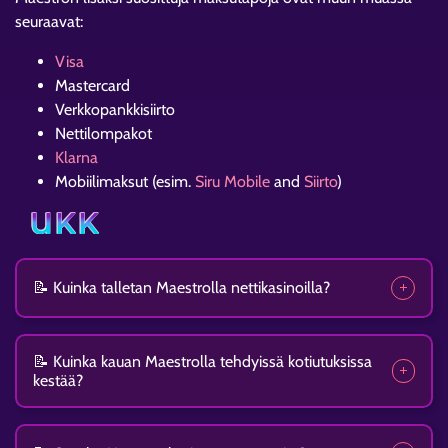
seuraavat:
Visa
Mastercard
Verkkopankkisiirto
Nettilompakot
Klarna
Mobiilimaksut (esim.
Siru Mobile
and
Siirto
)
UKK
📝 Kuinka talletan Maestrolla nettikasinoilla?
📝 Kuinka kauan Maestrolla tehdyissä kotiutuksissa
kestää?