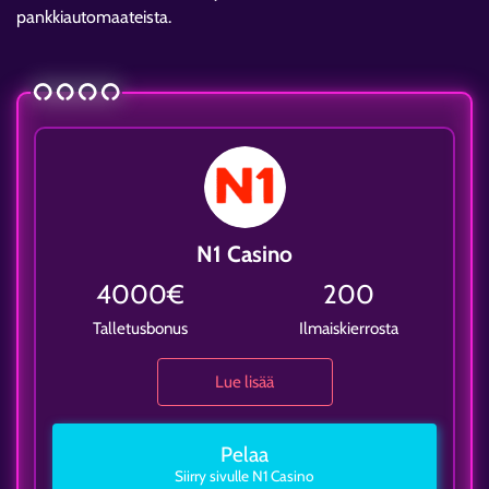
pankkiautomaateista.
N1 Casino
4000€
200
Talletusbonus
Ilmaiskierrosta
Lue lisää
Pelaa
Siirry sivulle N1 Casino