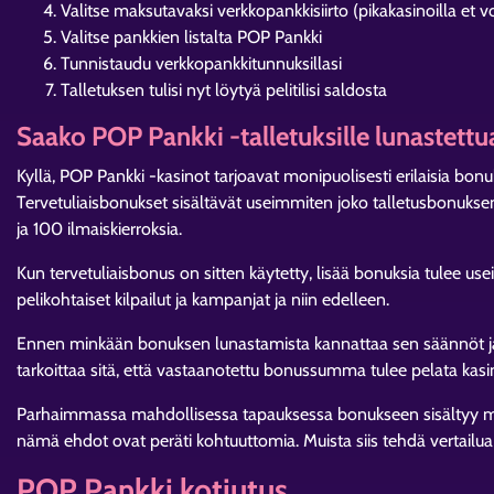
Valitse maksutavaksi verkkopankkisiirto (pikakasinoilla et v
Valitse pankkien listalta POP Pankki
Tunnistaudu verkkopankkitunnuksillasi
Talletuksen tulisi nyt löytyä pelitilisi saldosta
Saako POP Pankki -talletuksille lunastett
Kyllä, POP Pankki -kasinot tarjoavat monipuolisesti erilaisia bonu
Tervetuliaisbonukset sisältävät useimmiten joko talletusbonukse
ja 100 ilmaiskierroksia.
Kun tervetuliaisbonus on sitten käytetty, lisää bonuksia tulee usei
pelikohtaiset kilpailut ja kampanjat ja niin edelleen.
Ennen minkään bonuksen lunastamista kannattaa sen säännöt ja eh
tarkoittaa sitä, että vastaanotettu bonussumma tulee pelata kasi
Parhaimmassa mahdollisessa tapauksessa bonukseen sisältyy matala
nämä ehdot ovat peräti kohtuuttomia. Muista siis tehdä vertailua 
POP Pankki kotiutus