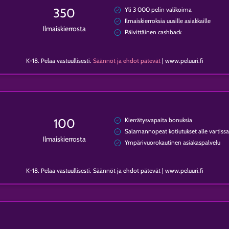
Mobiilikasino
Kyllä
Yli 3 000 pelin valikoima
350
Livekasino
Kyllä
Ilmaiskierroksia uusille asiakkaille
Tarjotut pelityypit
Raaputusarvat
Pokeri
Bingo
Ilmaiskierrosta
Päivittäinen cashback
Muut palvelut
Live-chat
Auki 24/7
Suomenkielinen asiakaspalvelu
K-18. Pelaa vastuullisesti.
Säännöt ja ehdot pätevät
| www.peluuri.fi
Cashbac
Kasinon palvelut
Mobiilikasino
Kyllä
Kierrätysvapaita bonuksia
100
Livekasino
Kyllä
Salamannopeat kotiutukset alle vartissa
Tarjotut pelityypit
Bingo
Pokeri
Ilmaiskierrosta
Ympärivuorokautinen asiakaspalvelu
Muut palvelut
Auki 24/7
Live-chat
K-18. Pelaa vastuullisesti.
Säännöt ja ehdot pätevät
| www.peluuri.fi
Wish
Kasinon palvelut
Mobiilikasino
Kyllä