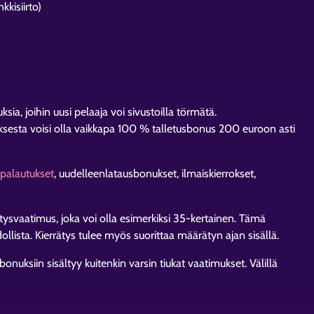
kkisiirto)
a, joihin uusi pelaaja voi sivustoilla törmätä.
uksesta voisi olla vaikkapa 100 % talletusbonus 200 euroon asti
spalautukset
, uudelleenlatausbonukset, ilmaiskierrokset,
ysvaatimus, joka voi olla esimerkiksi 35-kertainen. Tämä
lista. Kierrätys tulee myös suorittaa määrätyn ajan sisällä.
ksiin sisältyy kuitenkin varsin tiukat vaatimukset. Välillä