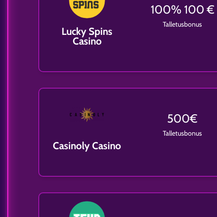
100% 100 €
Puhelin
Sähköposti
asiakaspalvelu@chipz.com
Talletusbonus
Valuutat
EUR
Lucky Spins
Lisenssi
Malta
Casino
Uusi kasino?
Ei
Tietoa kasinosta
URL
https://luckyspins.com/fi
500€
Puhelin
Sähköposti
tuki@luckyspins.com
Talletusbonus
Valuutat
EUR
Casinoly Casino
Lisenssi
Viro
Uusi kasino?
Ei
Tietoa kasinosta
URL
https://casinoly.com/fi/