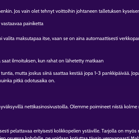
nkin. Jos vain olet tehnyt voittoihin johtaneen talletuksen kyseisen 
ai vastaavaa painiketta
oi valita maksutapaa itse, vaan se on aina automaattisesti verkkopan
ja saat ilmoituksen, kun rahat on lähetetty matkaan
 tuntia, mutta joskus siinä saattaa kestää jopa 1-3 pankkipäivää. Jo
kuinka pitkä odotusaika on.
hyväksyvillä nettikasinosivustoilla. Olemme poimineet niistä kol
ti pelattavaa erityisesti kolikkopelien ystäville. Tarjolla on myös 
ttojen osuessa kohdalle, ne voidaan kotiuttaa täysin verovapaasti Mal