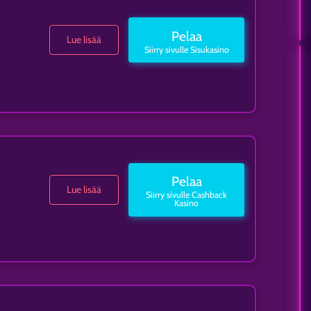
Skrill
Mastercard
Visa
Bitcoin
Verkkopankkitalletus
AstroPay
MiFinity
Pelaa
Lue lisää
Siirry sivulle Sisukasino
Pelintuottajat
Play’n GO
Pragmatic Play
Microgaming
Evolution Gaming
NetEnt
a Kasino Review
Pelaa
Maksuvaihtoehdot
Zimpler
Pelaa
Pelintuottajat
Lue lisää
Siirry sivulle Cashback
Kasino
Play’n GO
Red Tiger Gaming
Microgaming
NetEnt
Pragmatic Play
Relax Gaming
Evolution Gaming
Push Gaming
isukasino Review
Pelaa
Maksuvaihtoehdot