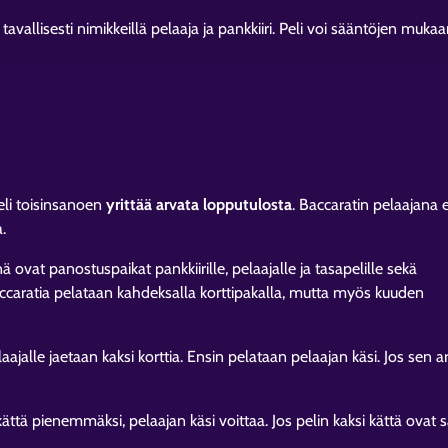
vallisesti nimikkeillä pelaaja ja pankkiiri. Peli voi sääntöjen muka
 eli toisinsanoen
yrittää arvata lopputulosta
. Baccaratin pelaajana 
.
ä ovat panostuspaikat pankkiirille, pelaajalle ja tasapelille sekä
baccaratia pelataan kahdeksalla korttipakalla, mutta myös kuuden
aajalle jaetaan kaksi korttia. Ensin pelataan pelaajan käsi. Jos sen ar
ättä pienemmäksi, pelaajan käsi voittaa. Jos pelin kaksi kättä ovat sa