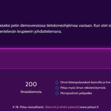
lmaiseksi pelin demoversiossa tietokoneohjelmaa vastaan. Kun olet sit
kentelevän krupieerin johdattelemana.
Omat käteispalautukset kasinolle ja live
200
Pelaa myös ilman rekisteröitymistä
Ilmaiskierrosta
Monipuolinen pelipaikka
K-18. Pelaa vastuullisesti.
Säännöt ja ehdot pätevät
| www.peluuri.fi