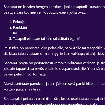
Baccarat on kahden hengen korttipeli, jonka osapuolia kutsutaan ta
päättyä vain kolmeen eri lopputulokseen, jotka ovat:
Pelaaja
Pankkiiri
tai
Tasapeli
eli tasan tai ranskalaisittain égalité
Pelin idea on panostaa joko pelaajalle, pankkiirille tai tasapelille,
siis kisaa taloa vastaan samaan tyyliin kuin vaikkapa blackjackissa
Baccarat-pöytä on perinteisesti verhoiltu vihreään verkaan, ja siin
joissain tapauksissa myös erilaisille sivupanostuksille. Yleensä 
pakan peleihin voi törmätä.
Aluksi asetetaan panokset, ja sen jälkeen sekä pankkiirille että pel
kortteja jaeta enää lisää.
Seuraavaksi pelataan pankkiirin käsi. Jos se osoittautuu pelaajan k
arvoltaan pelaajan käden, pankkiirin käsi suoriutuu voittajaksi.