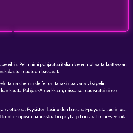
t Casino Review
Pelaa
Maksuvaihtoehdot
Zimpler
Visa
Mastercard
Skrill
Neteller
Paysafecard
Bitcoin
Litecoin
Pelintuottajat
Big Time Gaming
ELK Studios
Evolution Gaming
Microgaming
NetEnt
Play’n GO
Pragmatic Play
Push Gaming
Quickspin
Red Tiger Gaming
leihin. Pelin nimi pohjautuu italian kielen nollaa tarkoittavaan
anskalaistui muotoon baccarat.
t Casino Review
Pelaa
 kehittämä chemin de fer on tänäkin päivänä yksi pelin
ikan kautta Pohjois-Amerikkaan, missä se muovautui siihen
ajanvietteenä. Fyysisten kasinoiden baccarat-pöydistä suurin osa
karolle sopivan panosskaalan pöytiä ja baccarat mini -versioita.