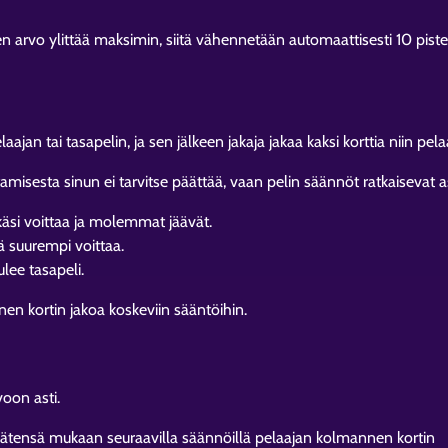
n arvo ylittää maksimin, siitä vähennetään automaattisesti 10 piste
an tai tasapelin, ja sen jälkeen jakaja jakaa kaksi korttia niin pelaa
tamisesta sinun ei tarvitse päättää, vaan pelin säännöt ratkaisevat
 käsi voittaa ja molemmat jäävät.
tä suurempi voittaa.
lee tasapeli.
nnen kortin jakoa koskeviin sääntöihin.
voon asti.
an kätensä mukaan seuraavilla säännöillä pelaajan kolmannen kortin