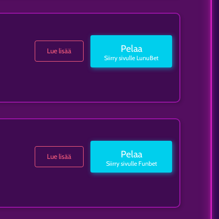
r Casino Review
Pelaa
Maksuvaihtoehdot
Visa
Mastercard
Zimpler
Skrill
Neteller
Paysafecard
Bitcoin
Pelaa
Lue lisää
Siirry sivulle LunuBet
Pelintuottajat
Big Time Gaming
ELK Studios
Evolution Gaming
NetEnt
Play’n GO
Quickspin
Microgaming
Betsoft
Push Gaming
Red Tiger Gaming
 Casino Review
Pelaa
Maksuvaihtoehdot
Visa
Mastercard
Zimpler
Skrill
Neteller
Paysafecard
Siru Mobile
MiFinity
Bitcoin
Litecoin
Pelaa
Lue lisää
Siirry sivulle Funbet
Pelintuottajat
NetEnt
Betsoft
Big Time Gaming
ELK Studios
Evolution Gaming
Microgaming
Play’n GO
Pragmatic Play
Push Gaming
Quickspin