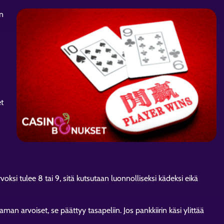
an
et
voksi tulee 8 tai 9, sitä kutsutaan luonnolliseksi kädeksi eikä
man arvoiset, se päättyy tasapeliin. Jos pankkiirin käsi ylittää