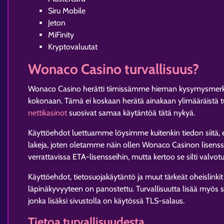
Siru Mobile
Jeton
MiFinity
Kryptovaluutat
Wonaco Casino turvallisuus?
Wonaco Casino herätti tiimissämme hieman kysymysmerkkejä,
kokonaan. Tämä ei koskaan herätä ainakaan ylimääräistä tu
nettikasinot
suosivat samaa käytäntöä tätä nykyä.
Käyttöehdot luettuamme löysimme kuitenkin tiedon siitä, et
lakeja, joten oletamme näin ollen Wonaco Casinon lisenssi
verrattavissa ETA-lisensseihin, mutta kertoo se silti valvot
Käyttöehdot, tietosuojakäytäntö ja muut tärkeät oheislinkit 
läpinäkyvyyteen on panostettu. Turvallisuutta lisää myös se
jonka lisäksi sivustolla on käytössä TLS-salaus.
Tietoa turvallisuudesta