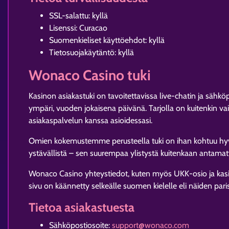
SSL-salattu: kyllä
Lisenssi: Curacao
Suomenkieliset käyttöehdot: kyllä
Tietosuojakäytäntö: kyllä
Wonaco Casino tuki
Kasinon asiakastuki on tavoitettavissa live-chatin ja sähkö
ympäri, vuoden jokaisena päivänä. Tarjolla on kuitenkin vain
asiakaspalvelun kanssa asioidessasi.
Omien kokemustemme perusteella tuki on ihan kohtuu hyvä
ystävällistä – sen suurempaa ylistystä kuitenkaan antamat
Wonaco Casino yhteystiedot, kuten myös UKK-osio ja kasin
sivu on käännetty selkeälle suomen kielelle eli näiden pariss
Tietoa asiakastuesta
Sähköpostiosoite:
support@wonaco.com