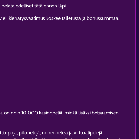
 pelata edelliset tätä ennen läpi.
y eli kierrätysvaatimus koskee talletusta ja bonussummaa.
 on noin 10 000 kasinopeliä, minkä lisäksi betsaamisen
tiarpoja, pikapelejä, onnenpelejä ja virtuaalipelejä.