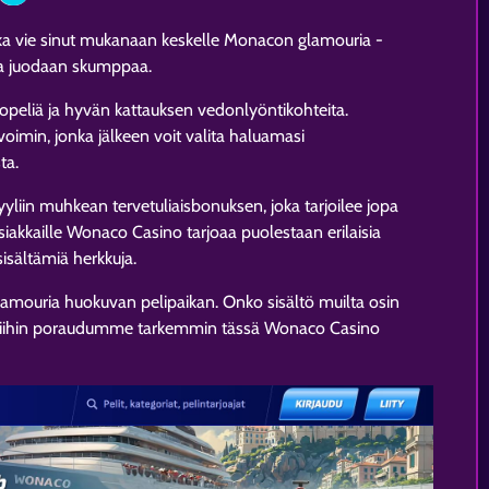
oka vie sinut mukanaan keskelle Monacon glamouria -
illa juodaan skumppaa.
opeliä ja hyvän kattauksen vedonlyöntikohteita.
oimin, jonka jälkeen voit valita haluamasi
ta.
yliin muhkean tervetuliaisbonuksen, joka tarjoilee jopa
siakkaille Wonaco Casino tarjoaa puolestaan erilaisia
isältämiä herkkuja.
mouria huokuvan pelipaikan. Onko sisältö muilta osin
 Niihin poraudumme tarkemmin tässä Wonaco Casino