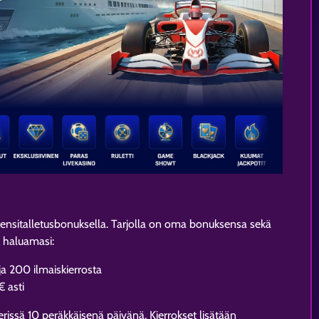
 ensitalletusbonuksella. Tarjolla on oma bonuksensa sekä
ä haluamasi:
a 200 ilmaiskierrosta
 asti
rissä 10 peräkkäisenä päivänä. Kierrokset lisätään