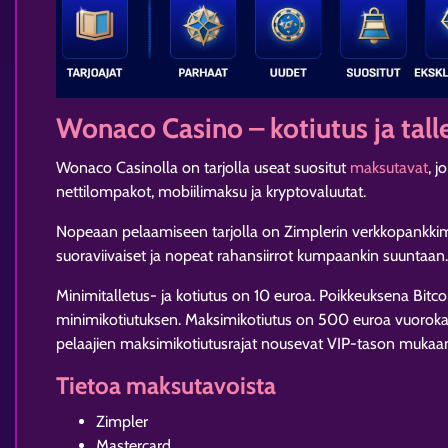
Wonaco Casino – kotiutus ja tall
Wonaco Casinolla on tarjolla useat suositut
maksutavat
, j
nettilompakot, mobiilimaksu ja kryptovaluutat.
Nopeaan pelaamiseen tarjolla on Zimplerin verkkopankkimak
suoraviivaiset ja nopeat rahansiirrot kumpaankin suuntaan.
Minimitalletus- ja kotiutus on 10 euroa. Poikkeuksena Bitco
minimikotiutuksen. Maksimikotiutus on 500 euroa vuoroka
pelaajien maksimikotiutusrajat nousevat VIP-tason mukaa
Tietoa maksutavoista
Zimpler
Mastercard