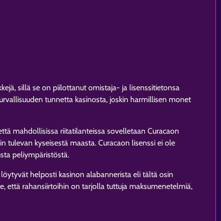
 sillä se on piilottanut omistaja- ja lisenssitietonsa
rvallisuuden tunnetta kasinosta, joskin harmillisen monet
tä mahdollisissa riitatilanteissa sovelletaan Curacaon
n tulevan kyseisestä maasta. Curacaon lisenssi ei ole
usta peliympäristöstä.
löytyvät helposti kasinon alabannerista eli tältä osin
, että rahansiirtoihin on tarjolla tuttuja maksumenetelmiä,