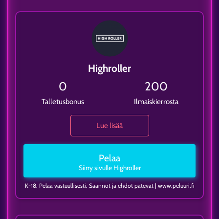
Tietoa kasinosta
Maksuvaihtoehdot
URL
https://dollycasino.com/fi/
Zimpler
Mastercard
Skrill
Visa
Neteller
Puhelin
-
Siru Mobile
Klarna
Paysafecard
Apple Pay
Bitcoin
Sähköposti
support@dollycasino.com
Pelintuottajat
Valuutat
EUR
BTC
NOK
AUD
USD
Highroller
CAD
NetEnt
Quickspin
Push Gaming
Play’n GO
Lisenssi
Curacao
0
200
Pragmatic Play
Big Time Gaming
Uusi kasino?
Ei
Talletusbonus
Ilmaiskierrosta
Kasinon palvelut
Lue lisää
GreatWin Casino Review
Mobiilikasino
Kyllä
Livekasino
Kyllä
Pelaa
Tarjotut pelityypit
Lotto
Raaputusarvat
Pokeri
Pelaa
Bingo
Siirry sivulle Highroller
Muut palvelut
Suomenkielinen asiakaspalvelu
Auki 24/7
K-18. Pelaa vastuullisesti.
Säännöt ja ehdot pätevät
| www.peluuri.fi
Live-chat