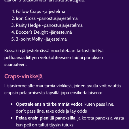
Follow Craps -järjestelmä
Iron Cross -panostusjärjestelmä
Parity Hedge -panostusjärjestelmä
Boozer’s Delight -järjestelmä
3-point Molly -järjestelmä
Kussakin järjestelmässä noudatetaan tarkasti tiettyä
pelikaavaa liittyen vetokohteeseen tai/tai panoksen
suuruuteen.
Craps-vinkkejä
Listasimme alle muutamia vinkkejä, joiden avulla voit nauttia
crapsin pelaamisesta täysillä jopa ensikertalaisena:
Opettele ensin tärkeimmät vedot
, kuten pass line,
don’t pass line, take odds ja lay odds
Pelaa ensin pienillä panoksilla
, ja korota panoksia vasta
kun peli on tullut täysin tutuksi