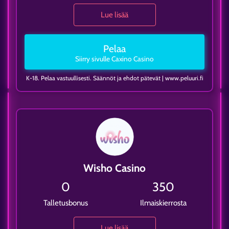
Kasinon palvelut
Lue lisää
Mobiilikasino
Kyllä
Livekasino
Kyllä
Tarjotut pelityypit
Raaputusarvat
Pokeri
Bingo
Pelaa
Lotto
Muut palvelut
Live-chat
Siirry sivulle Caxino Casino
Suomenkielinen asiakaspalvelu
Auki 24/7
K-18. Pelaa vastuullisesti.
Säännöt ja ehdot pätevät
| www.peluuri.fi
Maksuvaihtoehdot
Tietoa kasinosta
Zimpler
URL
https://www.caxino.com/fi/
Pelintuottajat
Puhelin
Sähköposti
asiakaspalvelu@caxino.com
Play’n GO
Red Tiger Gaming
Microgaming
NetEnt
Valuutat
EUR
Wisho Casino
Pragmatic Play
Relax Gaming
Evolution Gaming
Lisenssi
Malta
Push Gaming
Uusi kasino?
Ei
0
350
Talletusbonus
Ilmaiskierrosta
Kasinon palvelut
Sisukasino Review
Lue lisää