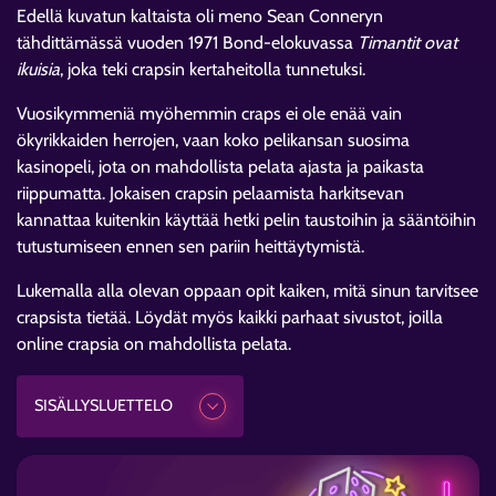
Edellä kuvatun kaltaista oli meno Sean Conneryn
tähdittämässä vuoden 1971 Bond-elokuvassa
Timantit ovat
ikuisia
, joka teki crapsin kertaheitolla tunnetuksi.
Vuosikymmeniä myöhemmin craps ei ole enää vain
ökyrikkaiden herrojen, vaan koko pelikansan suosima
kasinopeli, jota on mahdollista pelata ajasta ja paikasta
riippumatta. Jokaisen crapsin pelaamista harkitsevan
kannattaa kuitenkin käyttää hetki pelin taustoihin ja sääntöihin
tutustumiseen ennen sen pariin heittäytymistä.
Lukemalla alla olevan oppaan opit kaiken, mitä sinun tarvitsee
crapsista tietää. Löydät myös kaikki parhaat sivustot, joilla
online crapsia on mahdollista pelata.
SISÄLLYSLUETTELO