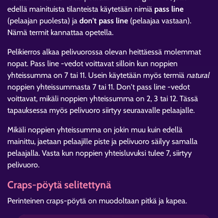
edellä mainituista tilanteista käytetään nimiä
pass line
(pelaajan puolesta) ja
don't pass line
(pelaajaa vastaan).
Nämä termit kannattaa opetella.
Pelikierros alkaa pelivuorossa olevan heittäessä molemmat
nopat. Pass line -vedot voittavat silloin kun noppien
yhteissumma on 7 tai 11. Usein käytetään myös termiä
natural
noppien yhteissummasta 7 tai 11. Don't pass line -vedot
voittavat, mikäli noppien yhteissumma on 2, 3 tai 12. Tässä
tapauksessa myös pelivuoro siirtyy seuraavalle pelaajalle.
Mikäli noppien yhteissumma on jokin muu kuin edellä
mainittu, jaetaan pelaajille piste ja pelivuoro säilyy samalla
pelaajalla. Vasta kun noppien yhteisluvuksi tulee 7, siirtyy
pelivuoro.
Craps-pöytä selitettynä
Perinteinen craps-pöytä on muodoltaan pitkä ja kapea.