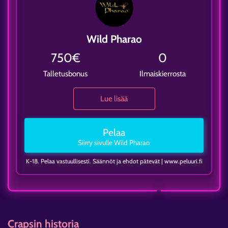
Pelintuottajat
URL
https://divasluck.com/
Puhelin
Red Tiger Gaming
Big Time Gaming
Relax Gaming
Sähköposti
support@divasluck.com
Evolution Gaming
Push Gaming
NetEnt
Play’n GO
Valuutat
EUR
Wild Pharao
Pragmatic Play
Quickspin
Yggdrasil
Lisenssi
Curacao
Uusi kasino?
Ei
750€
0
Talletusbonus
Ilmaiskierrosta
Highroller Casino Review
Kasinon palvelut
Lue lisää
Mobiilikasino
Kyllä
Livekasino
Kyllä
Pelaa
Tarjotut pelityypit
Pelaa
Muut palvelut
Siirry sivulle Wild Pharao
K-18. Pelaa vastuullisesti.
Säännöt ja ehdot pätevät
| www.peluuri.fi
Maksuvaihtoehdot
Craps Online
Mastercard
Skrill
Paysafecard
Neteller
AstroPay
Tietoa kasinosta
Pelintuottajat
URL
https://wildpharao.com/fi
Big Time Gaming
Evolution Gaming
Microgaming
Crapsin historia
Puhelin