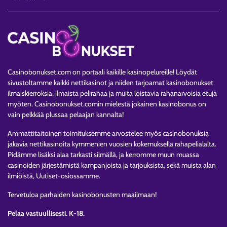
Casinobonukset.com
on portaali kaikille kasinopelureille! Löydät
sivustoltamme kaikki
nettikasinot
ja niiden tarjoamat kasinobonukset
ilmaiskierroksia, ilmaista pelirahaa ja muita loistavia rahanarvoisia etuja
myöten. Casinobonukset.comin mielestä jokainen kasinobonus on
vain pelkkää plussaa pelaajan kannalta!
Ammattitaitoinen toimituksemme arvostelee myös casinobonuksia
jakavia nettikasinoita kymmenien vuosien kokemuksella rahapelialalta.
Pidämme lisäksi alaa tarkasti silmällä, ja kerromme muun muassa
casinoiden järjestämistä kampanjoista ja tarjouksista, sekä muista alan
ilmiöistä, Uutiset-osiossamme.
Tervetuloa parhaiden kasinobonusten maailmaan!
Pelaa vastuullisesti. K-18.