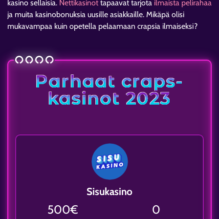
kasino sellaisia.
Nettikasinot
tapaavat tarjota
ilmaista pelirahaa
ja muita kasinobonuksia uusille asiakkaille. Mikäpä olisi
mukavampaa kuin opetella pelaamaan crapsia ilmaiseksi?
Parhaat craps-
kasinot 2023
Sisukasino
500€
0