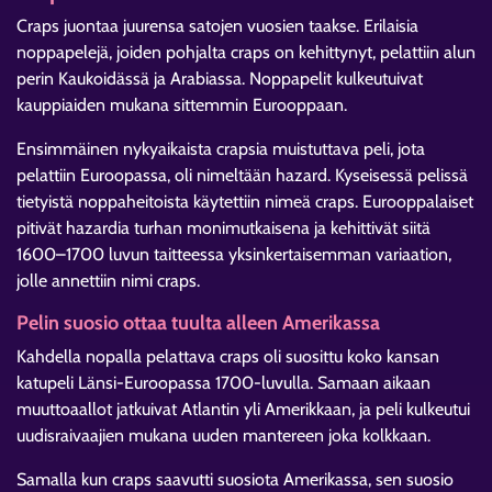
Quickspin
Yggdrasil
Play’n GO
Sähköposti
support@mail.promedia.ladesk.com
Craps juontaa juurensa satojen vuosien taakse. Erilaisia
Valuutat
EUR
Lisenssi
Curacao
noppapelejä, joiden pohjalta craps on kehittynyt, pelattiin alun
Uusi kasino?
Ei
perin Kaukoidässä ja Arabiassa. Noppapelit kulkeutuivat
kauppiaiden mukana sittemmin Eurooppaan.
Divas Luck Casino Review
Ensimmäinen nykyaikaista crapsia muistuttava peli, jota
Kasinon palvelut
pelattiin Euroopassa, oli nimeltään hazard. Kyseisessä pelissä
Pelaa
Mobiilikasino
Kyllä
tietyistä noppaheitoista käytettiin nimeä craps. Eurooppalaiset
Livekasino
Kyllä
pitivät hazardia turhan monimutkaisena ja kehittivät siitä
Tarjotut pelityypit
Pokeri
Muut palvelut
1600–1700 luvun taitteessa yksinkertaisemman variaation,
jolle annettiin nimi craps.
Pelin suosio ottaa tuulta alleen Amerikassa
Maksuvaihtoehdot
Kahdella nopalla pelattava craps oli suosittu koko kansan
Mastercard
Visa
Verkkopankkitalletus
Klarna
katupeli Länsi-Euroopassa 1700-luvulla. Samaan aikaan
Paysafecard
Neosurf
MuchBetter
muuttoaallot jatkuivat Atlantin yli Amerikkaan, ja peli kulkeutui
Pelintuottajat
uudisraivaajien mukana uuden mantereen joka kolkkaan.
Betsoft
Big Time Gaming
Microgaming
NetEnt
Play’n GO
Evolution Gaming
Playtech
Samalla kun craps saavutti suosiota Amerikassa, sen suosio
Pragmatic Play
Quickspin
Yggdrasil