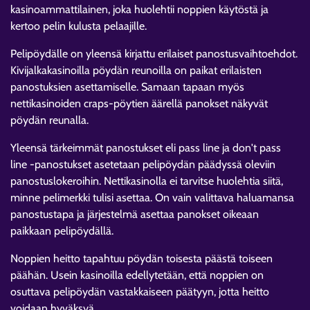
kasinoammattilainen, joka huolehtii noppien käytöstä ja
kertoo pelin kulusta pelaajille.
Pelipöydälle on yleensä kirjattu erilaiset panostusvaihtoehdot.
Kivijalkakasinoilla pöydän reunoilla on paikat erilaisten
panostuksien asettamiselle. Samaan tapaan myös
nettikasinoiden craps-pöytien äärellä panokset näkyvät
pöydän reunalla.
Yleensä tärkeimmät panostukset eli pass line ja don't pass
line -panostukset asetetaan pelipöydän päädyssä oleviin
panostuslokeroihin. Nettikasinolla ei tarvitse huolehtia siitä,
minne pelimerkki tulisi asettaa. On vain valittava haluamansa
panostustapa ja järjestelmä asettaa panokset oikeaan
paikkaan pelipöydällä.
Noppien heitto tapahtuu pöydän toisesta päästä toiseen
päähän. Usein kasinoilla edellytetään, että noppien on
osuttava pelipöydän vastakkaiseen päätyyn, jotta heitto
voidaan hyväksyä.