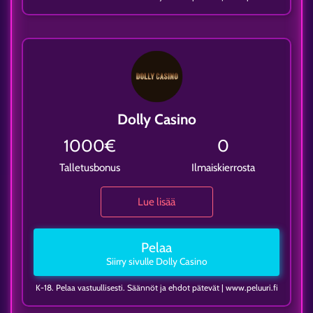
Maksuvaihtoehdot
Zimpler
Pelintuottajat
Tietoa kasinosta
Big Time Gaming
Pragmatic Play
Yggdrasil
URL
https://greatwin.com/fi/
Quickspin
NetEnt
Microgaming
Puhelin
-
Sähköposti
support@greatwin.com
Valuutat
EUR
NOK
CAD
USD
BTC
Dolly Casino
Lisenssi
Curacao
Uusi kasino?
Ei
1000€
0
All In Casino Review
Talletusbonus
Ilmaiskierrosta
Kasinon palvelut
Pelaa
Lue lisää
Mobiilikasino
Kyllä
Livekasino
Kyllä
Tarjotut pelityypit
Pokeri
Raaputusarvat
Pelaa
Vedonlyönti
Live-vedonlyönti
Lotto
E-sports
Siirry sivulle Dolly Casino
Muut palvelut
Live-chat
Auki 24/7
K-18. Pelaa vastuullisesti.
Säännöt ja ehdot pätevät
| www.peluuri.fi
Suomenkielinen asiakaspalvelu