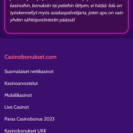
kasinoihin, bonuksiin tai peleihin liittyen, ei hätää: Iida on
työskennellyt myös asiakaspalvelijana, joten apu on vain
yhden sähköpostiviestin päässä!
Casinobonukset.com
Suomalaiset nettikasinot
Kasinoarvostelut
Mobiilikasinot
Live Casinot
Paras Casinobonus 2023
Kasinobonukset UKK