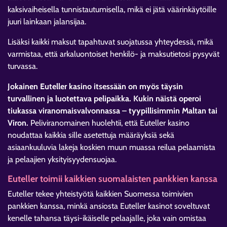
kaksivaiheisella tunnistautumisella, mikä ei jätä väärinkäytöille
juuri lainkaan jalansijaa.
Lisäksi kaikki maksut tapahtuvat suojatussa yhteydessä, mikä
varmistaa, että arkaluontoiset henkilö- ja maksutietosi pysyvät
turvassa.
Jokainen Euteller kasino itsessään on myös täysin
turvallinen ja luotettava pelipaikka. Kukin näistä operoi
tiukassa viranomaisvalvonnassa – tyypillisimmin Maltan tai
Viron.
Peliviranomainen huolehtii, että Euteller kasino
noudattaa kaikkia sille asetettuja määräyksiä sekä
asiaankuuluvia lakeja koskien muun muassa reilua pelaamista
ja pelaajien yksityisyydensuojaa.
Euteller toimii kaikkien suomalaisten pankkien kanssa
Euteller tekee yhteistyötä kaikkien Suomessa toimivien
pankkien kanssa, minkä ansiosta Euteller kasinot soveltuvat
kenelle tahansa täysi-ikäiselle pelaajalle, joka vain omistaa