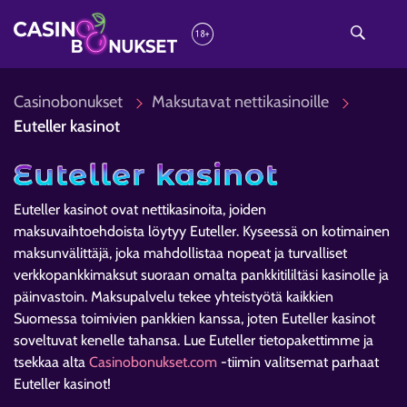
Casinobonukset
Maksutavat nettikasinoille
Euteller kasinot
Euteller kasinot
Euteller kasinot ovat nettikasinoita, joiden
maksuvaihtoehdoista löytyy Euteller. Kyseessä on kotimainen
maksunvälittäjä, joka mahdollistaa nopeat ja turvalliset
verkkopankkimaksut suoraan omalta pankkitililtäsi kasinolle ja
päinvastoin. Maksupalvelu tekee yhteistyötä kaikkien
Suomessa toimivien pankkien kanssa, joten Euteller kasinot
soveltuvat kenelle tahansa. Lue Euteller tietopakettimme ja
tsekkaa alta
Casinobonukset.com
-tiimin valitsemat parhaat
Euteller kasinot!