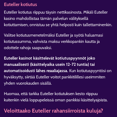
Euteller kotiutus
Euteller kotiutus riippuu täysin nettikasinosta. Mikäli Euteller
kasino mahdollistaa tämän palvelun välityksellä
kotiuttamisen, onnistuu se yhtä helposti kuin tallettaminenkin.
Valitse kotiutusmenetelmäksi Euteller ja syötä haluamasi
kotiutussumma, vahvista maksu verkkopankin kautta ja
odottele rahoja saapuvaksi.
Euteller kasinot käsittelevät kotiutuspyynnöt joko
manuaalisesti (käsittelyaika usein 12-72 tuntia) tai
automatisoidusti lähes reaaliajassa.
Kun kotiutuspyyntösi on
hyväksytty, siirtää Euteller voitot pankkitilillesi useimmiten
yhden vuorokauden sisällä.
Huomaa, että tarkka Euteller kotiutuksen kesto riippuu
kuitenkin vielä loppupeleissä oman pankkisi käsittelyajoista.
Veloittaako Euteller rahansiirroista kuluja?