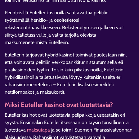
toimiva nettikasino tai niin sanottu hybridikasino.
Perinteisillä Euteller kasinoilla saat avattua pelitilin
syöttämällä henkilö- ja osoitetietosi
rekisteröintikaavakkeeseen. Rekisteröitymisen jälkeen voit
Wheelz Casino Review
siirtyä talletussivulle ja valita tarjolla olevista
maksumenetelmistä Eutellerin.
Pelaa
Eutellerin tarjoavat hybridikasinot toimivat puolestaan niin,
että voit avata pelitilin verkkopankkitunnistautumisella eli
pikakasinoiden tyyliin. Toisin kuin pikakasinoilla, Eutellerin
hybridikasinoilla talletussivulta löytyy kuitenkin useita eri
rahansiirtomenetelmiä – Eutellerin lisäksi esimerkiksi
nettilompakot ja maksukortit.
Miksi Euteller kasinot ovat luotettavia?
Euteller kasinot ovat luotettavia pelipaikkoja useastakin eri
syystä. Ensinnäkin Euteller itsessään on täysin turvallinen ja
luotettava
maksutapa
ja se toimii Suomen Finanssivalvonnan
alaisuudessa. Rahansiirrot vahvistetaan vahvalla