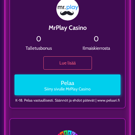
Pelintuottajat
URL
https://www.sonsofslots.com/fi/
Puhelin
NetEnt
Play’n GO
Microgaming
Pragmatic Play
Sähköposti
support@sonsofslots.com
Valuutat
EUR
MrPlay Casino
Lisenssi
Malta
Uusi kasino?
Ei
0
0
Wallacebet Casino Review
Talletusbonus
Ilmaiskierrosta
Kasinon palvelut
Lue lisää
Pelaa
Mobiilikasino
Kyllä
Livekasino
Kyllä
Tarjotut pelityypit
Pelaa
Muut palvelut
Siirry sivulle MrPlay Casino
K-18. Pelaa vastuullisesti.
Säännöt ja ehdot pätevät
| www.peluuri.fi
Maksuvaihtoehdot
Euteller kasinot
MiFinity
Euteller kasinot
Neosurf
MuchBetter
Paysafecard
Mastercard
ecoPayz
Tietoa kasinosta
Skrill
Neteller
Trustly kasinot
Pelintuottajat
URL
https://www.mrplay.com