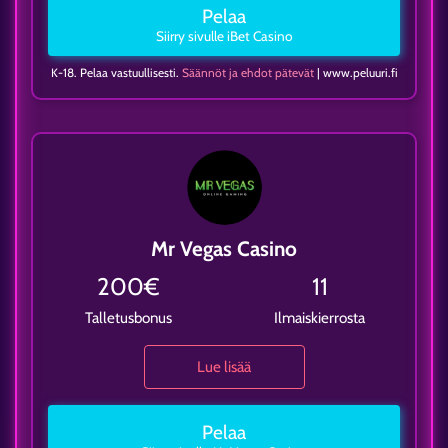
Pelaa
vedonlyönti
Raaputusarvat
Vedonlyönti
Siirry sivulle iBet Casino
Muut palvelut
Live-chat
Auki 24/7
K-18. Pelaa vastuullisesti.
Säännöt ja ehdot pätevät
| www.peluuri.fi
Maksuvaihtoehdot
Tietoa kasinosta
Trustly kasinot
Skrill
Neteller
Visa
Mastercard
URL
https://www.ibet.com/fi-FI
Paysafecard
Bitcoin
Puhelin
-
Pelintuottajat
Sähköposti
support@ibet.com
Valuutat
EUR
Mr Vegas Casino
Big Time Gaming
Play’n GO
NetEnt
Pragmatic Play
Lisenssi
Malta
Yggdrasil
Relax Gaming
Yggdrasil
Quickspin
Betsoft
Uusi kasino?
Ei
200€
11
Talletusbonus
Ilmaiskierrosta
Kasinon palvelut
TonyBet Casino Review
Lue lisää
Mobiilikasino
Kyllä
Livekasino
Kyllä
Tarjotut pelityypit
Vedonlyönti
Live-vedonlyönti
Pelaa
Pelaa
Jättipotit
Lotto
Pokeri
Raaputusarvat
Bingo
Plinko