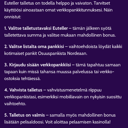
Euteller talletus on todella helppo ja vaivaton. Tarvitset
käyttöösi ainoastaan omat verkkopankkitunnuksesi. Näin
onnistut:
1. Valitse talletustavaksi Euteller
– tämän jälkeen syötä
talletettava summa ja valitse mukaan mahdollinen bonus.
2. Valitse listalta oma pankkisi
– vaihtoehdoista löydät kaikki
kotimaiset pankit Osuuspankista Nordeaan.
3. Kirjaudu sisään verkkopankkiisi
– tämä tapahtuu samaan
tapaan kuin missä tahansa muussa palvelussa tai verkko-
ostoksia tehtäessä.
4. Vahvista talletus
– vahvistusmenetelmä riippuu
verkkopankistasi, esimerkiksi mobiiliavain on nykyisin suosittu
vaihtoehto.
5. Talletus on valmis
– samalla myös mahdollinen bonus
lisätään pelisaldoosi. Voit aloittaa pelaamisen kasinolla!