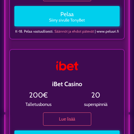
Pelaa
Siirry sivulle TonyBet
K-18. Pelaa vastuullisesti.
Säännöt ja ehdot pätevät
| www.peluuri.fi
Tietoa kasinosta
URL
https://tonybet.com/fi/
Puhelin
Sähköposti
info@tonybet.com
Valuutat
EUR
BTC
CAD
USD
iBet Casino
Lisenssi
Viro
Uusi kasino?
Ei
200€
20
Talletusbonus
superspinniä
Kasinon palvelut
Lue lisää
Mobiilikasino
Kyllä
Livekasino
Kyllä
Tarjotut pelityypit
Jättipotit
E-sports
Live-