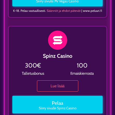
Siirry sivulle Mr Vegas Casino
Muut palvelut
Suomenkielinen asiakaspalvelu
Live-chat
K-18. Pelaa vastuullisesti.
Säännöt ja ehdot pätevät
| www.peluuri.fi
Auki 24/7
Tietoa kasinosta
Maksuvaihtoehdot
URL
https://www.mrvegas.com
Visa
AstroPay
MiFinity
Trustly kasinot
Skrill
Puhelin
Paysafecard
Neteller
Neosurf
MuchBetter
Sähköposti
support@mrvegas.com
Euteller kasinot
Mastercard
Siru Mobile
Valuutat
EUR
Spinz Casino
Pelintuottajat
Lisenssi
Malta
Uusi kasino?
Ei
300€
100
Big Time Gaming
Betsoft
ELK Studios
Microgaming
NetEnt
Playtech
Quickspin
Yggdrasil
Talletusbonus
Ilmaiskierrosta
Kasinon palvelut
Lue lisää
Mobiilikasino
Kyllä
Livekasino
Kyllä
iBet Casino Review
Tarjotut pelityypit
Pelaa
Muut palvelut
Siirry sivulle Spinz Casino
Pelaa