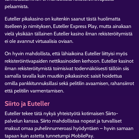
pelaamista.
Euteller pikakasino on kuitenkin saanut tästä huolimatta
itselleen jo nimityksen, Euteller Express Play, mutta ainakaan
vielä yksikään tällainen Euteller kasino ilman rekisteröitymistä
ei ole avannut virtuaalisia oviaan.
On hyvin mahdollista, että lähiaikoina Euteller liittyisi myös
rekisteröintivapaiden nettikasinoiden kerhoon. Euteller kasinot
ilman rekisteröitymistä toimisivat todennäköisesti tällöin siis
samalla tavalla kuin muutkin pikakasinot: saisit hoidettua
omilla pankkitunnuksillasi sekä pelitilin avaamisen, rahansiirrot
että pelitilin varmentamisen.
Siirto ja Euteller
Euteller tekee tätä nykyä yhteistyötä kotimaisen Siirto-
palvelun kanssa. Siirto mahdollistaa nopeat ja turvalliset
maksut omaa puhelinnumeroasi hyödyntäen – hyvin samaan
tapaan kuin astetta tunnetumpi MobilePay.