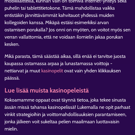
mobiililaitteilla, kunhan vain on toimiva Internet-yhteys sekä
puhelin tai tablettitietokone. Tämä mahdollistaa vaikka
entistäkin jännittävämmät kahvitauot yhdessä muiden
kollegoiden kanssa. Mikäpä estäisi esimerkiksi arvan
ostamisen porukalla? Jos onni on myöten, on voitot myös sen
verran vallattomia, että ne voidaan ilomielin jakaa porukan
kesken.
Mikä parasta, tämä säästää aikaa, sillä enää ei tarvitse juosta
kaupassa ostamassa arpaa ja lunastamassa voittoja -
nettiarvat ja muut
kasinopelit
ovat vain yhden klikkauksen
päässä.
Lue lisää muista kasinopeleistä
Kokoamamme oppaat ovat täynnä tietoa, joka tekee sinusta
ässän missä tahansa kasinopelissä! Lukemalla ne opit parhaat
vinkit strategioihin ja voittomahdollisuuksien parantamiseen,
jonka jälkeen voit sukeltaa pelien maailmaan luottavaisin
mielin.