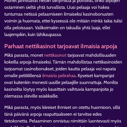
Monet jännittävät nettiin siirtymistä ja pohtivat, onko arpojen
ostaminen sieltä yhtä turvallista. Uusi pelaaja voi hakea
tuntumaa netissä pelaamiseen ilmaiseksi kasinobonusten
voimin ja huomata, ettei kyseessä ole mitään minkä takia tulisi
olla peloissaan. Valikoimakin on takuulla yhtä laaja, ellei
laajempikin, kuin lähikaupassa.
Parhaat nettikasinot tarjoavat ilmaisia arpoja
Mikä parasta, monet
nettikasinot
tarjoavat mahdollisuuden
kokeilla arpoja ilmaiseksi. Tämän mahdollistaa nettikasinoiden
tarjoamat casinobonukset, joiden kautta pelaaja voi napata
omalle pelitilillensä
ilmaista pelirahaa
. Kyseiset kampanjat
ovat kuitenkin monesti uusille pelaajille suunnattuja. Monilta
kasinoilta löytyy myös kausittain vaihtuvia kampanjoita jo
olemassa oleville asiakkaille.
Mikä parasta, myös kiireiset ihmiset on otettu huomioon, sillä
tänä päivänä arpoja raaputtaakseen ei tarvitse edes
tietokonetta. Pelaaminen onnistuu nimittäin luontevasti myös