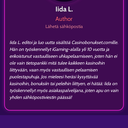
Iida L.
Author
Lähetä sähköpostia
Iida L. editoi ja luo uutta sisältöä Casinobonukset.comille.
Hän on työskennellyt iGaming-alalla yli 10 vuotta ja
erikoistunut vastuulliseen uhkapelaamiseen, joten hän ei
ole vain tietopankki mitä tulee kaikkeen kasinoihin
liittyvään, vaan myös vastuullisen pelaamisen
puolestapuhuja. Jos mieleesi heräsi kysyttävää
kasinoihin, bonuksiin tai peleihin liittyen, ei hätää: Iida on
työskennellyt myös asiakaspalvelijana, joten apu on vain
yhden sähköpostiviestin päässä!