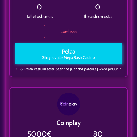
Uusi kasino?
Ei
0
0
Play’n GO
Pragmatic Play
Push Gaming
Quickspin
Red Tiger Gaming
Relax Gaming
Yggdrasil
Talletusbonus
Ilmaiskierrosta
Evolution Gaming
NetEnt
Kasinon palvelut
Lue lisää
Mobiilikasino
Kyllä
Livekasino
Kyllä
Tarjotut pelityypit
Pokeri
Jättipotit
Plinko
Caxino Casino Review
Pelaa
Slingo
Pachinko
Raaputusarvat
Bingo
Lotto
Siirry sivulle MegaRush Casino
Muut palvelut
Live-chat
Pelaa
Auki 24/7
K-18. Pelaa vastuullisesti.
Säännöt ja ehdot pätevät
| www.peluuri.fi
Suomenkielinen asiakaspalvelu
Tietoa kasinosta
Maksuvaihtoehdot
URL
https://www.megarush.fi
Zimpler
Puhelin
Pelintuottajat
Sähköposti
support@megarush.com
Valuutat
EUR
Coinplay
Pragmatic Play
Play’n GO
Relax Gaming
Lisenssi
Malta
Red Tiger Gaming
Big Time Gaming
ELK Studios
Uusi kasino?
Ei
5000€
80
Evolution Gaming