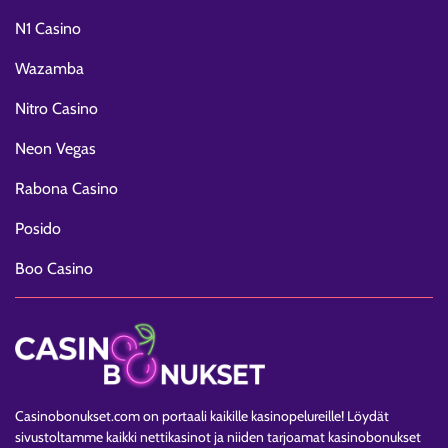
N1 Casino
Wazamba
Nitro Casino
Neon Vegas
Rabona Casino
Posido
Boo Casino
Casinobonukset.com
on portaali kaikille kasinopelureille! Löydät
sivustoltamme kaikki
nettikasinot
ja niiden tarjoamat kasinobonukset