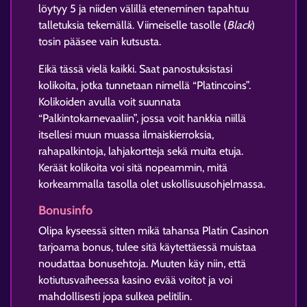
löytyy 5 ja niiden välillä eteneminen tapahtuu
talletuksia tekemällä. Viimeiselle tasolle (
Black
)
tosin pääsee vain kutsusta.
Eikä tässä vielä kaikki. Saat panostuksistasi
kolikoita, jotka tunnetaan nimellä “Platincoins”.
Kolikoiden avulla voit suunnata
“Palkintokarnevaaliin”, jossa voit hankkia niillä
itsellesi muun muassa ilmaiskierroksia,
rahapalkintoja, lahjakortteja sekä muita etuja.
Keräät kolikoita voi sitä nopeammin, mitä
korkeammalla tasolla olet uskollisuusohjelmassa.
Bonusinfo
Olipa kyseessä sitten mikä tahansa Platin Casinon
tarjoama bonus, tulee sitä käytettäessä muistaa
noudattaa bonusehtoja. Muuten käy niin, että
kotiutusvaiheessa kasino evää voitot ja voi
mahdollisesti jopa sulkea pelitilin.