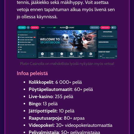
tennis, jääkiekko sekä mäkihyppy. Voit asettaa
vetoja ennen tapahtuman alkua myös livenä sen
jo ollessa käynnissä.
Platin Casinolla on mahdollista lyödä nykyään myös vetoa!
Infoa peleistä
Kolikkopelit
: 6 000+ peliä
Pöytäpeliautomaatit
: 60+ peliä
Live-kasino
: 255 peliä
Bingo
: 13 peliä
Jättipottipelit
: 10 peliä
Raaputusarpoja:
80+ arpaa
Videopokeri:
20+ videopokeriautomaattia
Pelivalmistajia
: 50+ pelivalmistajaa