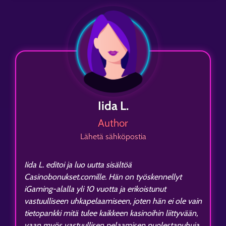
Iida L.
Author
Lähetä sähköpostia
Iida L. editoi ja luo uutta sisältöä
Casinobonukset.comille. Hän on työskennellyt
iGaming-alalla yli 10 vuotta ja erikoistunut
vastuulliseen uhkapelaamiseen, joten hän ei ole vain
tietopankki mitä tulee kaikkeen kasinoihin liittyvään,
vaan myös vastuullisen pelaamisen puolestapuhuja.