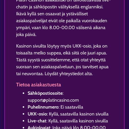
chatin ja sähköpostin välityksellä englanniksi.
Ikävä kyllä sen osaavat ja ystävälliset
asiakaspalvelijat eivät ole paikalla vuorokauden
ympäri, vaan klo 8.00-00.00 välisenä aikana
joka päivä.
Kasinon sivuilta löytyy myös UKK-osio, joka on
toisaalta melko suppea, eikä siitä ole juuri apua.
Tästä syystä suosittelemme, että otat yhteyttä
suoraan sen asiakaspalveluun, jos tarvitset apua
tai neuvontaa. Löydät yhteystiedot alta.
Tietoa asiakastuesta
Sähköpostiosoite
:
support@platincasino.com
Puhelinnumero
: Ei saatavilla
UKK-osio
: Kyllä, saatavilla kasinon sivuilla
Live-chat
: Kyllä, saatavilla kasinon sivuilla
Aukioloajat
: Joka päivä klo 8.00-00.00