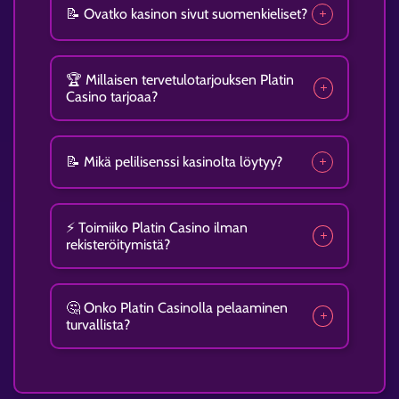
📝 Ovatko kasinon sivut suomenkieliset?
🏆 Millaisen tervetulotarjouksen Platin
Casino tarjoaa?
📝 Mikä pelilisenssi kasinolta löytyy?
⚡ Toimiiko Platin Casino ilman
rekisteröitymistä?
🤔 Onko Platin Casinolla pelaaminen
turvallista?