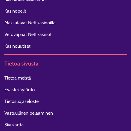
Kasinopelit
Maksutavat Nettikasinoilla
Verovapaat Nettikasinot
Kasinouutiset
Tietoa sivusta
Tietoa meistä
Evästekäytäntö
Tietosuojaseloste
Vastuullinen pelaaminen
Sivukartta