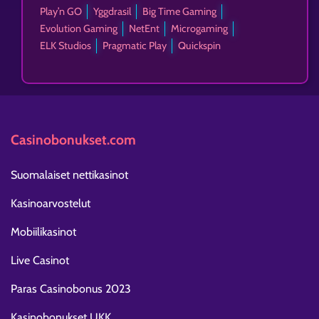
Play’n GO
Yggdrasil
Big Time Gaming
Evolution Gaming
NetEnt
Microgaming
ELK Studios
Pragmatic Play
Quickspin
Casinobonukset.com
Suomalaiset nettikasinot
Kasinoarvostelut
Mobiilikasinot
Live Casinot
Paras Casinobonus 2023
Kasinobonukset UKK