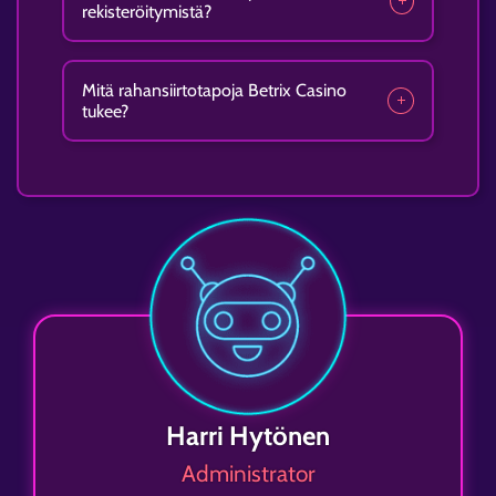
rekisteröitymistä?
Mitä rahansiirtotapoja Betrix Casino
tukee?
Harri Hytönen
Administrator