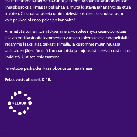
sivustoltamme kaikki
nettikasinot
ja niiden tarjoamat kasinobonukset
ilmaiskierroksia, ilmaista pelirahaa ja muita loistavia rahanarvoisia etuja
myöten. Casinobonukset.comin mielestä jokainen kasinobonus on
vain pelkkää plussaa pelaajan kannalta!
Ammattitaitoinen toimituksemme arvostelee myös casinobonuksia
jakavia nettikasinoita kymmenien vuosien kokemuksella rahapelialalta.
Pidämme lisäksi alaa tarkasti silmällä, ja kerromme muun muassa
casinoiden järjestämistä kampanjoista ja tarjouksista, sekä muista alan
ilmiöistä, Uutiset-osiossamme.
Tervetuloa parhaiden kasinobonusten maailmaan!
Pelaa vastuullisesti. K-18.