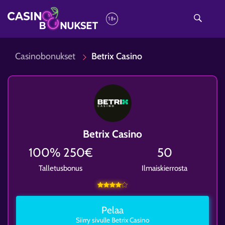
Casinobonukset
Betrix Casino
Betrix Casino
100% 250€
50
Talletusbonus
Ilmaiskierrosta
Pelaa
Siirry sivulle Betrix Casino