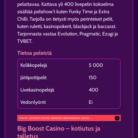
pelattavaa. Kattava yli 400 livepelin kokoelma
sisältää pelishow’t kuten Funky Time ja Extra
Chilli. Tarjolla on tietysti myös perinteiset pelit,
kuten ruletti, kasinopokerit, blackjack ja baccarat.
Tarjonnasta vastaa Evolution, Pragmatic, Ezugi ja
TVBET.
Tietoa peleistä
Kolikkopelejä
5 000
Jättipottipelit
150
Livekasinopelejä
400
Vedonlyönti
Ei
Big Boost Casino – kotiutus ja
talletus