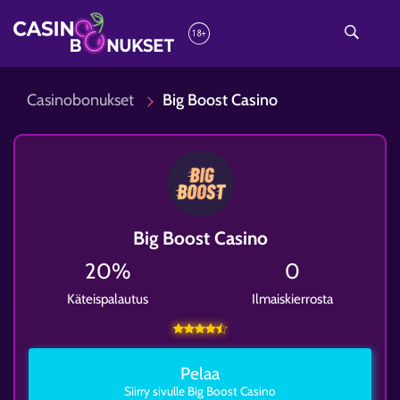
Casinobonukset
Big Boost Casino
Big Boost Casino
20%
0
Käteispalautus
Ilmaiskierrosta
Pelaa
Siirry sivulle Big Boost Casino