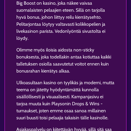
Big Boost on kasino, joka näkee vaivaa
suomalaisten pelaajien eteen. Sillä on tarjolla
hyvä bonus, johon liittyy reilu kierrätysehto.
Pelitarjontaa löytyy valtavasti kolikkopelien ja
livekasinon parista. Vedonlyöntiä sivustolta ei
löydy.
Olimme myös iloisia aidosta non-sticky
bonuksesta, joka todellakin antaa kotiuttaa kaikki
talletuksen osiolla saavutetut voitot ennen kuin
bonusrahan kierrätys alkaa.
Ulkoasultaan kasino on tyylikäs ja moderni, mutta
teema on jätetty hyödyntämättä kunnolla
sisällöllisesti ja visuaalisesti. Kampanjasivu ei
tarjoa muuta kuin Playsonin Drops & Wins -
turnaukset, joten emme osaa sanoa millainen
suuri buusti toisi pelaajia takaisin tälle kasinolle.
Asiakaspalvelu on kiitettävän hyvää, sillä sitä saa