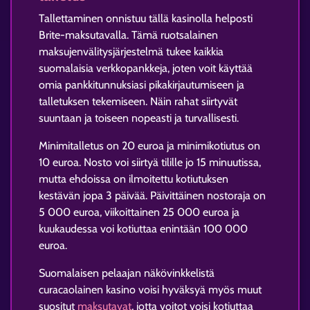
Tallettaminen onnistuu tällä kasinolla helposti
Brite-maksutavalla. Tämä ruotsalainen
maksujenvälitysjärjestelmä tukee kaikkia
suomalaisia verkkopankkeja, joten voit käyttää
omia pankkitunnuksiasi pikakirjautumiseen ja
talletuksen tekemiseen. Näin rahat siirtyvät
suuntaan ja toiseen nopeasti ja turvallisesti.
Minimitalletus on 20 euroa ja minimikotiutus on
10 euroa. Nosto voi siirtyä tilille jo 15 minuutissa,
mutta ehdoissa on ilmoitettu kotiutuksen
kestävän jopa 3 päivää. Päivittäinen nostoraja on
5 000 euroa, viikoittainen 25 000 euroa ja
kuukaudessa voi kotiuttaa enintään 100 000
euroa.
Suomalaisen pelaajan näkövinkkelistä
curacaolainen kasino voisi hyväksyä myös muut
suositut
maksutavat
, jotta voitot voisi kotiuttaa