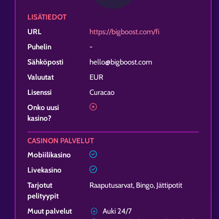
LISÄTIEDOT
URL
https://bigboost.com/fi
Puhelin
-
Sähköposti
hello@bigboost.com
Valuutat
EUR
Lisenssi
Curacao
Onko uusi
kasino?
CASINON PALVELUT
Mobiilikasino
Livekasino
Tarjotut
Raaputusarvat, Bingo, Jättipotit
pelityypit
Muut palvelut
Auki 24/7