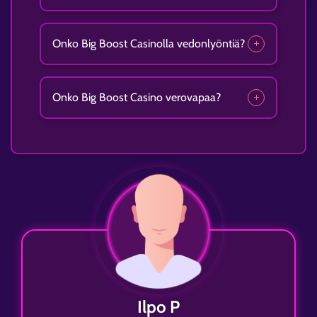
Onko Big Boost Casinolla vedonlyöntiä?
Onko Big Boost Casino verovapaa?
Ilpo P