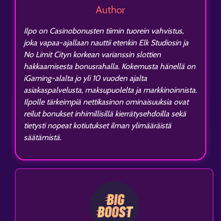
Author
Ilpo on Casinobonusten tiimin tuorein vahvistus,
joka vapaa-ajallaan nauttii etenkin Elk Studiosin ja
No Limit Cityn korkean varianssin slottien
hakkaamisesta bonusrahalla. Kokemusta hänellä on
iGaming-alalta jo yli 10 vuoden ajalta
asiakaspalvelusta, maksupuolelta ja markkinoinnista.
Ilpolle tärkeimpiä nettikasinon ominaisuuksia ovat
reilut bonukset inhimillisillä kierrätysehdoilla sekä
tietysti nopeat kotiutukset ilman ylimääräistä
säätämistä.