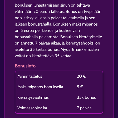
Bonuksen lunastamiseen sinun on tehtävä
vähintään 20 euron talletus. Bonus on tyypiltään
non-sticky, eli ensin pelaat talletuksella ja sen
jälkeen bonusrahalla. Bonuksen maksimipanos
on 5 euroa per kierros, ja koskee vain
bonusrahalla pelaamista. Bonuksen kierrätykselle
on annettu 7 päivää aikaa, ja kierrätysehdoksi on
asetettu 35 kertaa bonus. Myös ilmaiskierrosten
voitot on kierrätettävä 35 kertaa.
Bonusinfo
Minimitalletus
20 €
Maksimipanos bonuksella
5 €
Kierrätysvaatimus
35x bonus
Voimassaoloaika
7 päivää