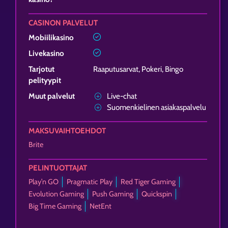
CASINON PALVELUT
Mobiilikasino
Livekasino
Tarjotut
Raaputusarvat, Pokeri, Bingo
pelityypit
Muut palvelut
Live-chat
Suomenkielinen asiakaspalvelu
MAKSUVAIHTOEHDOT
Brite
PELINTUOTTAJAT
Play’n GO
Pragmatic Play
Red Tiger Gaming
Evolution Gaming
Push Gaming
Quickspin
Big Time Gaming
NetEnt