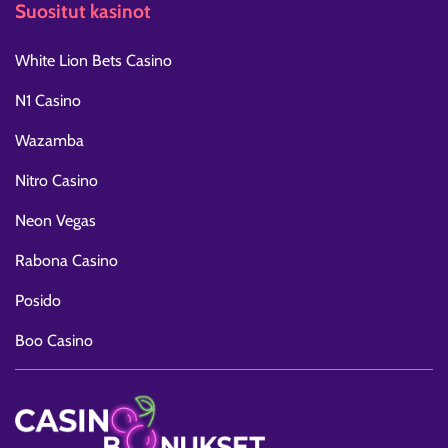
Suositut kasinot
White Lion Bets Casino
N1 Casino
Wazamba
Nitro Casino
Neon Vegas
Rabona Casino
Posido
Boo Casino