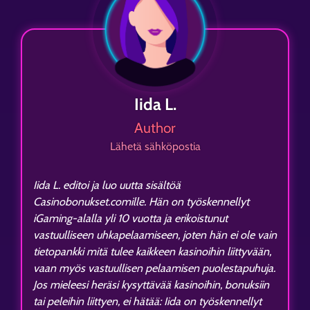
Iida L.
Author
Lähetä sähköpostia
Iida L. editoi ja luo uutta sisältöä
Casinobonukset.comille. Hän on työskennellyt
iGaming-alalla yli 10 vuotta ja erikoistunut
vastuulliseen uhkapelaamiseen, joten hän ei ole vain
tietopankki mitä tulee kaikkeen kasinoihin liittyvään,
vaan myös vastuullisen pelaamisen puolestapuhuja.
Jos mieleesi heräsi kysyttävää kasinoihin, bonuksiin
tai peleihin liittyen, ei hätää: Iida on työskennellyt