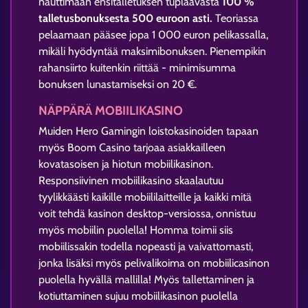
nauttimaan ensitalletuksen tuplaavasta
100 %
talletusbonuksesta 500 euroon asti.
Teoriassa
pelaamaan pääsee jopa 1 000 euron pelikassalla,
mikäli hyödyntää maksimibonuksen. Pienempikin
rahansiirto kuitenkin riittää - minimisumma
bonuksen lunastamiseksi on 20 €.
NÄPPÄRÄ MOBIILIKASINO
Muiden Hero Gamingin loistokasinoiden tapaan
myös Boom Casino tarjoaa asiakkailleen
kovatasoisen ja hiotun mobiilikasinon.
Responsiivinen mobiilikasino skaalautuu
tyylikkäästi kaikille mobiililaitteille ja kaikki mitä
voit tehdä kasinon desktop-versiossa, onnistuu
myös mobiilin puolella! Homma toimii siis
mobiilissakin todella nopeasti ja vaivattomasti,
jonka lisäksi myös pelivalikoima on mobiilicasinon
puolella hyvällä mallilla! Myös tallettaminen ja
kotiuttaminen sujuu mobiilikasinon puolella