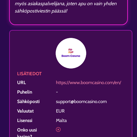
myös asiakaspalvelijana, joten apu on vain yhden
sähköpostiviestin päässä!
LISÄTIEDOT
URL
https://www.boomcasino.com/en/
Puhelin
-
Sähköposti
support@boomcasino.com
Valuutat
EUR
Lisenssi
Malta
Onko uusi
kasino?