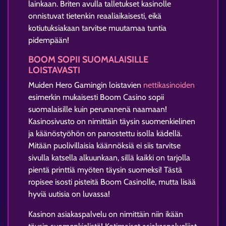
lainkaan. Briten avulla talletukset kasinolle
onnistuvat tietenkin reaaliaikaisesti, eikä
kotiutuksiakaan tarvitse muutamaa tuntia
pidempään!
BOOM SOPII SUOMALAISILLE
LOISTAVASTI
Muiden Hero Gamingin loistavien
nettikasinoiden
esimerkin mukaisesti Boom Casino sopii
suomalaisille kuin perunanenä naamaan!
Kasinosivusto on nimittäin täysin suomenkielinen
ja käänöstyöhön on panostettu isolla kädellä.
Mitään puolivillaisia käännöksiä ei siis tarvitse
sivulla katsella alkuunkaan, sillä kaikki on tarjolla
pientä printtiä myöten täysin suomeksi! Tästä
ropisee isosti pisteitä Boom Casinolle, mutta lisää
hyviä uutisia on luvassa!
Kasinon asiakaspalvelu on nimittäin niin ikään