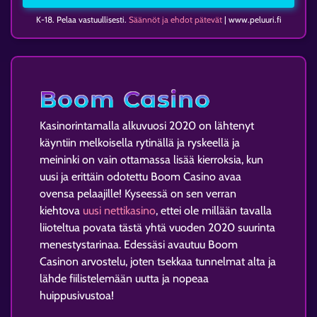
K-18. Pelaa vastuullisesti.
Säännöt ja ehdot pätevät
| www.peluuri.fi
Boom Casino
Kasinorintamalla alkuvuosi 2020 on lähtenyt
käyntiin melkoisella rytinällä ja ryskeellä ja
meininki on vain ottamassa lisää kierroksia, kun
uusi ja erittäin odotettu Boom Casino avaa
ovensa pelaajille! Kyseessä on sen verran
kiehtova
uusi nettikasino
, ettei ole millään tavalla
liioteltua povata tästä yhtä vuoden 2020 suurinta
menestystarinaa. Edessäsi avautuu Boom
Casinon arvostelu, joten tsekkaa tunnelmat alta ja
lähde fiilistelemään uutta ja nopeaa
huippusivustoa!