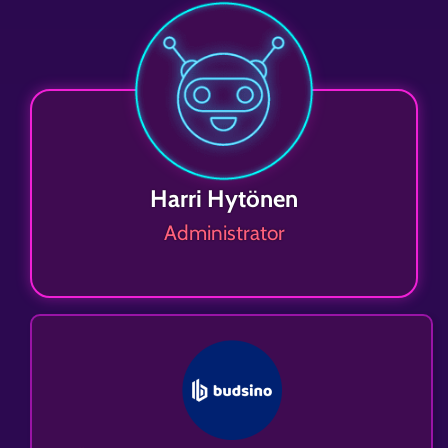
Harri Hytönen
Administrator