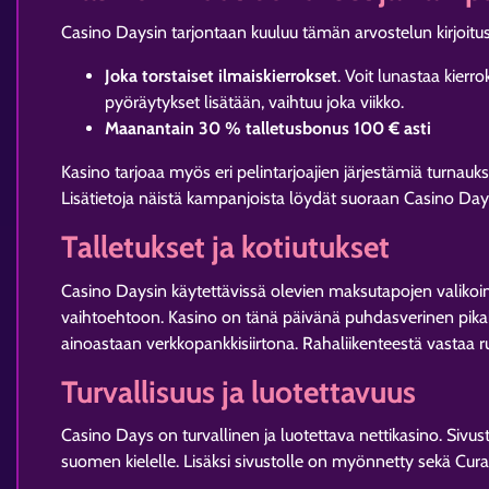
Casino Daysin tarjontaan kuuluu tämän arvostelun kirjoit
Joka torstaiset ilmaiskierrokset
. Voit lunastaa kierr
pyöräytykset lisätään, vaihtuu joka viikko.
Maanantain 30 % talletusbonus 100 € asti
Kasino tarjoaa myös eri pelintarjoajien järjestämiä turnauksi
Lisätietoja näistä kampanjoista löydät suoraan Casino Days
Talletukset ja kotiutukset
Casino Daysin käytettävissä olevien maksutapojen valikoim
vaihtoehtoon. Kasino on tänä päivänä puhdasverinen pikaka
ainoastaan verkkopankkisiirtona. Rahaliikenteestä vastaa ru
Turvallisuus ja luotettavuus
Casino Days on turvallinen ja luotettava nettikasino. Sivus
suomen kielelle. Lisäksi sivustolle on myönnetty sekä Cur