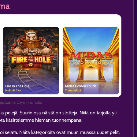
ima
jä Casino Days -kasinolla.
pelejä. Suurin osa näistä on slotteja. Niitä on tarjolla yli
ta, jota käsittelemme hieman tuonnempana.
voi selata. Näitä kategorioita ovat muun muassa uudet pelit,