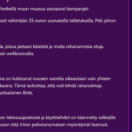
ushetkellä muun muassa seuraavat kampanjat:
okset vähintään 25 euron suuruisella talletuksella. Peli, johon
a, joissa jaetaan käteistä ja muita rahanarvoisia etuja.
in verkkosivuilta.
a on kutistunut vuosien varrella oikeastaan vain yhteen
sino. Tämä tarkoittaa, että voit tehdä rahansiirtoja
otsalainen Brite.
ton tietosuojaseloste ja käyttöehdot on käännetty selkeälle
acaon että Viron peliviranomaisen myöntämät lisenssit.