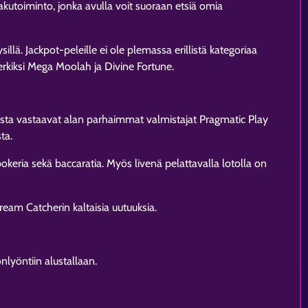
hakutoiminto, jonka avulla voit suoraan etsiä omia
sillä. Jackpot-peleille ei ole plemassa erillistä kategoriaa
merkiksi Mega Moolah ja Divine Fortune.
oista vastaavat alan parhaimmat valmistajat Pragmatic Play
ta.
pokeria sekä baccaratia. Myös livenä pelattavalla lotolla on
eam Catcherin kaltaisia uutuuksia.
nlyöntiin alustallaan.