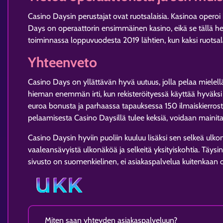
Casino Daysin perustajat ovat ruotsalaisia. Kasinoa operoi 
Days on operaattorin ensimmäinen kasino, eikä se tällä het
toiminnassa loppuvuodesta 2019 lähtien, kun kaksi ruotsal
Yhteenveto
Casino Days on yllättävän hyvä uutuus, jolla pelaa mielellää
hieman enemmän irti, kun rekisteröityessä käyttää hyväks
euroa bonusta ja parhaassa tapauksessa 150 ilmaiskierrosta o
pelaamisesta Casino Daysillä tulee keksiä, voidaan mainita 
Casino Daysin hyviin puoliin kuuluu lisäksi sen selkeä ulk
vaaleansävyistä ulkonäköä ja selkeitä yksityiskohtia. Täysi
sivusto on suomenkielinen, ei asiakaspalvelua kuitenkaan o
UKK
Miten saan yhteyden asiakaspalveluun?