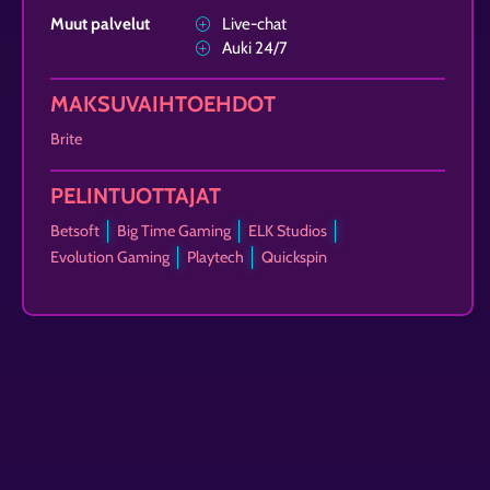
Muut palvelut
Live-chat
Auki 24/7
MAKSUVAIHTOEHDOT
Brite
PELINTUOTTAJAT
Betsoft
Big Time Gaming
ELK Studios
Evolution Gaming
Playtech
Quickspin