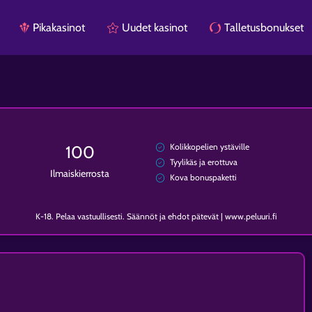
Pikakasinot
Uudet kasinot
Talletusbonukset
Kolikkopelien ystäville
100
Tyylikäs ja erottuva
Ilmaiskierrosta
Kova bonuspaketti
K-18. Pelaa vastuullisesti.
Säännöt ja ehdot pätevät
| www.peluuri.fi