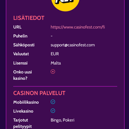
LISÄTIEDOT
URL
https://www.casinofest.com/fi
Puhelin
-
Sähköposti
support@casinofest.com
Valuutat
EUR
Lisenssi
Malta
Onko uusi
kasino?
CASINON PALVELUT
Mobiilikasino
Livekasino
Tarjotut
Bingo, Pokeri
pelityypit