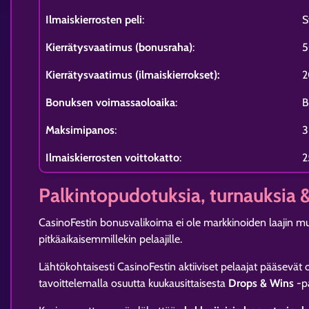
Ilmaiskierrosten peli
:
S
Kierrätysvaatimus (bonusraha)
:
5
Kierrätysvaatimus (ilmaiskierrokset):
2
Bonuksen voimassaoloaika
:
B
Maksimipanos
:
3
Ilmaiskierrosten voittokatto
:
2
Palkintopudotuksia, turnauksia &
CasinoFestin bonusvalikoima ei ole markkinoiden laajin mutta
pitkäaikaisemmillekin pelaajille.
Lähtökohtaisesti CasinoFestin aktiiviset pelaajat pääsevä
tavoittelemalla osuutta kuukausittaisesta
Drops & Wins
-pa