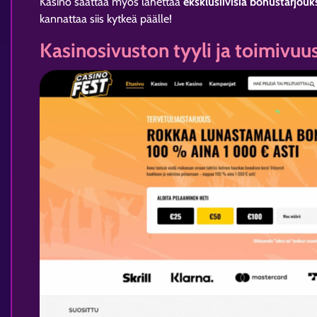
Kasino saattaa myös lähettää
eksklusiivisia bonustarjouk
kannattaa siis kytkeä päälle!
Kasinosivuston tyyli ja toimivuu