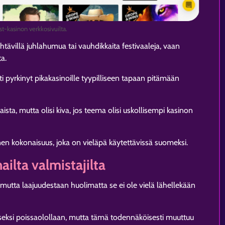
-kasinon verkkosivuilta.
ävillä juhlahumua tai vauhdikkaita festivaaleja, vaan
ta.
i pyrkinyt pikakasinoille tyypilliseen tapaan pitämään
laista, mutta olisi kiva, jos teema olisi uskollisempi kasinon
nen kokonaisuus, joka on vieläpä käytettävissä suomeksi.
ailta valmistajilta
ä, mutta laajuudestaan huolimatta se ei ole vielä lähellekään
staiseksi poissaolollaan, mutta tämä todennäköisesti muuttuu