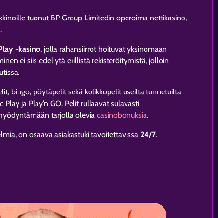
inoille tuonut BP Group Limitedin operoima nettikasino,
.
Play -kasino
, jolla rahansiirrot hoituvat yksinomaan
n ei siis edellytä erillistä rekisteröitymistä, jolloin
tissa.
, bingo, pöytäpelit sekä kolikkopelit useilta tunnetuilta
 Play ja Play’n GO. Pelit rullaavat sulavasti
 hyödyntämään tarjolla olevia
casinobonuksia
.
mia, on osaava asiakastuki tavoitettavissa
24/7
.