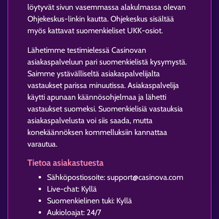
löytyvät sivun vasemmassa alakulmassa olevan
Ohjekeskus-linkin kautta. Ohjekeskus sisältää
myös kattavat suomenkieliset UKK-osiot.
Lähetimme testimielessä Casinovan
asiakaspalveluun pari suomenkielistä kysymystä.
Saimme ystävälliseltä asiakaspalvelijalta
vastaukset parissa minuutissa. Asiakaspalvelija
käytti apunaan käännösohjelmaa ja lähetti
vastaukset suomeksi. Suomenkielisiä vastauksia
asiakaspalvelusta voi siis saada, mutta
konekäännöksen kommelluksiin kannattaa
varautua.
Tietoa asiakastuesta
Sähköpostiosoite:
support@casinova.com
Live-chat: Kyllä
Suomenkielinen tuki: Kyllä
Aukioloajat: 24/7