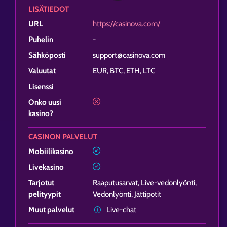
LISÄTIEDOT
URL
https://casinova.com/
Puhelin
-
Sähköposti
support@casinova.com
Valuutat
EUR, BTC, ETH, LTC
Lisenssi
Onko uusi
kasino?
CASINON PALVELUT
Mobiilikasino
Livekasino
Tarjotut
Raaputusarvat, Live-vedonlyönti,
pelityypit
Vedonlyönti, Jättipotit
Muut palvelut
Live-chat