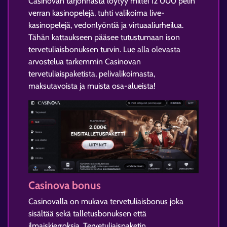
Casinovan tarjonnasta löytyy miltei 12 000 pelin
verran kasinopelejä, tuhti valikoima live-
kasinopelejä, vedonlyöntiä ja virtuaaliurheilua.
Tähän kattaukseen pääsee tutustumaan ison
tervetuliaisbonuksen turvin. Lue alla olevasta
arvostelua tarkemmin Casinovan
tervetuliaispaketista, pelivalikoimasta,
maksutavoista ja muista osa-alueista!
Casinova bonus
Casinovalla on mukava tervetuliaisbonus joka
sisältää sekä talletusbonuksen että
ilmaiskierroksia. Tervetuliaispaketin