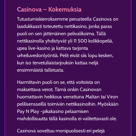
Casinova – Kokemuksia
Tutustumiskierroksemme perusteella Casinova on
laadukkaasti toteutettu nettikasino, jonka paras
puoli on sen jättimäinen pelivalikoima. Tällä
nettikasinolla yhdistyvät yli 11 500 kolikkopeliä,
upea live-kasino ja kattava tarjonta
urheiluvedonlyöntiä. Pelit eivät siis lopu kesken,
kun iso tervetuliaistarjouksin kattaa neljä
ensimmäistä talletusta.
Harmittavin puoli on se, että voitoista on
maksettava verot. Tämä onkin Casinovan
huomattavin heikkous verrattuna Maltan tai Viron
pelilisensseillä toimiviin nettikasinoihin. Myöskään
Pay N Play -pikakasino pelaamisen
mahdollisuutta tällä kasinolla ei valitettavasti ole.
Casinova soveltuu monipuolisesti eri pelejä