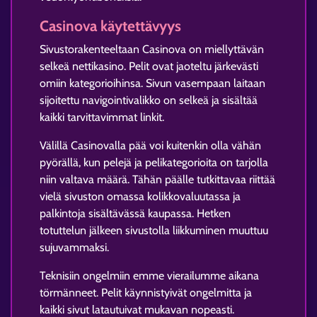
Casinova käytettävyys
Sivustorakenteeltaan Casinova on miellyttävän
selkeä nettikasino. Pelit ovat jaoteltu järkevästi
omiin kategorioihinsa. Sivun vasempaan laitaan
sijoitettu navigointivalikko on selkeä ja sisältää
kaikki tarvittavimmat linkit.
Välillä Casinovalla pää voi kuitenkin olla vähän
pyörällä, kun pelejä ja pelikategorioita on tarjolla
niin valtava määrä. Tähän päälle tutkittavaa riittää
vielä sivuston omassa kolikkovaluutassa ja
palkintoja sisältävässä kaupassa. Hetken
totuttelun jälkeen sivustolla liikkuminen muuttuu
sujuvammaksi.
Teknisiin ongelmiin emme vierailumme aikana
törmänneet. Pelit käynnistyivät ongelmitta ja
kaikki sivut latautuivat mukavan nopeasti.