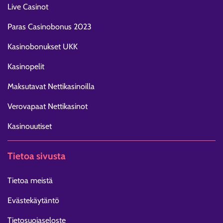
Live Casinot
Paras Casinobonus 2023
Kasinobonukset UKK
Kasinopelit
Maksutavat Nettikasinoilla
Verovapaat Nettikasinot
Kasinouutiset
Tietoa sivusta
Tietoa meistä
Evästekäytäntö
Tietosuojaseloste