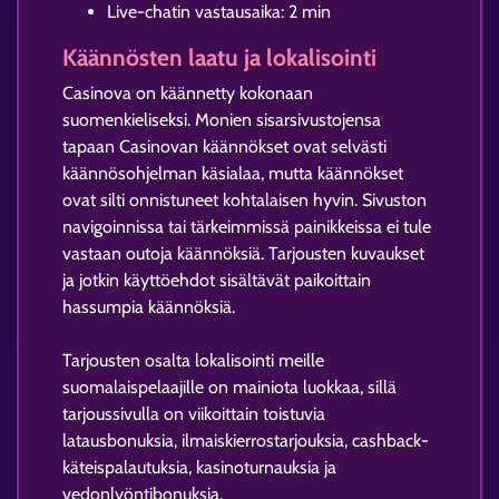
Live-chatin vastausaika: 2 min
Käännösten laatu ja lokalisointi
Casinova on käännetty kokonaan
suomenkieliseksi. Monien sisarsivustojensa
tapaan Casinovan käännökset ovat selvästi
käännösohjelman käsialaa, mutta käännökset
ovat silti onnistuneet kohtalaisen hyvin. Sivuston
navigoinnissa tai tärkeimmissä painikkeissa ei tule
vastaan outoja käännöksiä. Tarjousten kuvaukset
ja jotkin käyttöehdot sisältävät paikoittain
hassumpia käännöksiä.
Tarjousten osalta lokalisointi meille
suomalaispelaajille on mainiota luokkaa, sillä
tarjoussivulla on viikoittain toistuvia
latausbonuksia, ilmaiskierrostarjouksia, cashback-
käteispalautuksia, kasinoturnauksia ja
vedonlyöntibonuksia.