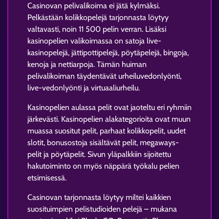
Casinovan pelivalikoima ei jätä kylmäksi.
Pelkästään kolikkopelejä tarjonnasta löytyy
valtavasti, noin 11 500 pelin verran. Lisäksi
kasinopelien valikoimassa on satoja live-
kasinopelejä, jättipottipelejä, pöytäpelejä, bingoja,
kenoja ja nettiarpoja. Tämän huiman
pelivalikoiman täydentävät urheiluvedonlyönti,
live-vedonlyönti ja virtuaaliurheilu.
Kasinopelien aulassa pelit ovat jaoteltu eri ryhmiin
järkevästi. Kasinopelien alakategorioita ovat muun
muassa suositut pelit, parhaat kolikkopelit, uudet
slotit, bonusostoja sisältävät pelit, megaways-
pelit ja pöytäpelit. Sivun yläpalkkiin sijoitettu
hakutoiminto on myös näppärä työkalu pelien
etsimisessä.
Casinovan tarjonnasta löytyy miltei kaikkien
suosituimpien pelistudioiden pelejä – mukana