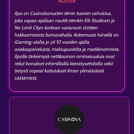
Author
Ilpo on Casinobonusten tiimin tuorein vahvistus,
joka vapaa-ajallaan nauttii etenkin Elk Studiosin ja
No Limit Cityn korkean varianssin slottien
hakkaamisesta bonusrahalla. Kokemusta hänellä on
iGaming-alalta jo yli 10 vuoden ajalta
asiakaspalvelusta, maksupuolelta ja markkinoinnista.
Ilpolle tärkeimpiä nettikasinon ominaisuuksia ovat
reilut bonukset inhimillisillä kierrätysehdoilla sekä
tietysti nopeat kotiutukset ilman ylimääräistä
säätämistä.