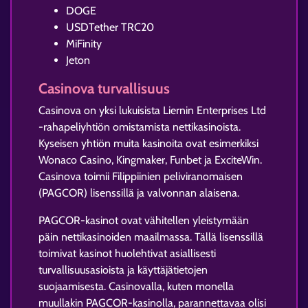
DOGE
USDTether TRC20
MiFinity
Jeton
Casinova turvallisuus
Casinova on yksi lukuisista Liernin Enterprises Ltd
-rahapeliyhtiön omistamista nettikasinoista.
Kyseisen yhtiön muita kasinoita ovat esimerkiksi
Wonaco Casino, Kingmaker, Funbet ja ExciteWin.
Casinova toimii Filippiinien peliviranomaisen
(PAGCOR) lisenssillä ja valvonnan alaisena.
PAGCOR-kasinot ovat vähitellen yleistymään
päin nettikasinoiden maailmassa. Tällä lisenssillä
toimivat kasinot huolehtivat asiallisesti
turvallisuusasioista ja käyttäjätietojen
suojaamisesta. Casinovalla, kuten monella
muullakin PAGCOR-kasinolla, parannettavaa olisi