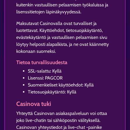
kuitenkin vastuullisen pelaamisen työkaluissa ja
lisenssitietojen läpinäkyvyydessä.
Maksutavat Casinovalla ovat turvalliset ja
luotettavat. Käyttöehdot, tietosuojakäytäntö,
evästekäytäntö ja vastuullisen pelaamisen sivu
löytyy helposti alapalkista, ja ne ovat käännetty
kokonaan suomeksi.
Tietoa turvallisuudesta
SSL-salattu: Kyllä
Lisenssi: PAGCOR
Suomenkieliset käyttöehdot: Kyllä
Tietosuojakäytäntö: Kyllä
Casinova tuki
Yhteyttä Casinovan asiakaspalveluun voi ottaa
joko live-chatin tai sähköpostin välityksellä.
Casinovan yhteystiedot ja live-chat -painike