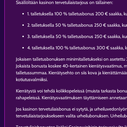
Sisällöltään kasinon tervetuliaistarjous on tällainen:
1. talletuksella 100 % talletusbonus 200 € saakk
2. talletuksella 50 % talletusbonus 250 € saakka
3. talletuksella 50 % talletusbonus 250 € saakka
4. talletuksella 100 % talletusbonus 300 € saakk
Jokaisen talletusbonuksen minimitalletukseksi on asetettu 2
Jokaista bonusta koskee 40-kertainen kierrätysvaatimus, 
talletussummaa. Kierrätysehto on siis kova ja kierrättämää
kotiutusvalmiiksi.
Kierrätystä voi tehdä kolikkopeleissä (muista tarkasta bonus
rahapeleissä. Kierrätysvaatimuksen täyttämiseen annetaan
Jos kasinon tervetuliaisbonus ei sytytä, ja urheiluvedonly
tervetuliaistarjouksekseen valita urheilubonuksen. Urheil