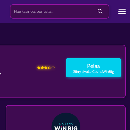
Pelaa
Siirry sivulle CasinoWinBig
a