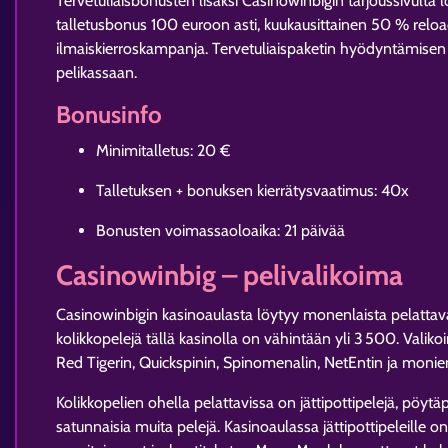
Tervetuliaisbonusten lisäksi Casinowinbigin tarjoussivulta l
talletusbonus 100 euroon asti, kuukausittainen 50 % relo
ilmaiskierroskampanja. Tervetuliaispaketin hyödyntämisen jä
pelikassaan.
Bonusinfo
Minimitalletus: 20 €
Talletuksen + bonuksen kierrätysvaatimus: 40x
Bonusten voimassaoloaika: 21 päivää
Casinowinbig – pelivalikoima
Casinowinbigin kasinoaulasta löytyy monenlaista pelattava
kolikkopelejä tällä kasinolla on vähintään yli 3 500. Val
Red Tigerin, Quickspinin, Spinomenalin, NetEntin ja moni
Kolikkopelien ohella pelattavissa on jättipottipelejä, pöytäp
satunnaisia muita pelejä. Kasinoaulassa jättipottipeleille