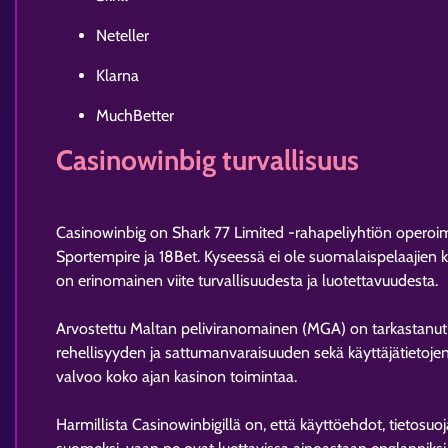
Neteller
Klarna
MuchBetter
Casinowinbig turvallisuus
Casinowinbig on Shark 77 Limited -rahapeliyhtiön operoima
Sportempire ja 18Bet. Kyseessä ei ole suomalaispelaajien k
on erinomainen viite turvallisuudesta ja luotettavuudesta.
Arvostettu Maltan peliviranomainen (MGA) on tarkastanut
rehellisyyden ja sattumanvaraisuuden sekä käyttäjätietojen 
valvoo koko ajan kasinon toimintaa.
Harmillista Casinowinbigillä on, että käyttöehdot, tietosuo