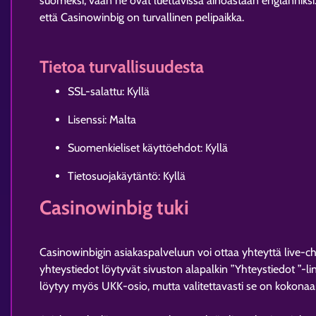
suomeksi, vaan ne ovat luettavissa ainoastaan englanniksi. 
että Casinowinbig on turvallinen pelipaikka.
Tietoa turvallisuudesta
SSL-salattu: Kyllä
Lisenssi: Malta
Suomenkieliset käyttöehdot: Kyllä
Tietosuojakäytäntö: Kyllä
Casinowinbig tuki
Casinowinbigin asiakaspalveluun voi ottaa yhteyttä live-ch
yhteystiedot löytyvät sivuston alapalkin ”Yhteystiedot ”-li
löytyy myös UKK-osio, mutta valitettavasti se on kokonaa