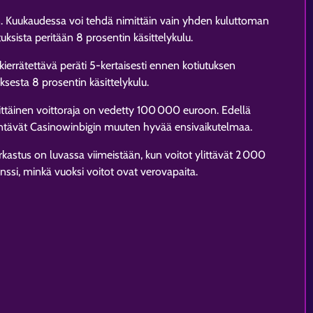
in. Kuukaudessa voi tehdä nimittäin vain yhden kuluttoman
tuksista peritään 8 prosentin käsittelykulu.
 kierrätettävä peräti 5-kertaisesti ennen kotiutuksen
tuksesta 8 prosentin käsittelykulu.
vittäinen voittoraja on vedetty 100 000 euroon. Edellä
mmentävät Casinowinbigin muuten hyvää ensivaikutelmaa.
rkastus on luvassa viimeistään, kun voitot ylittävät 2 000
enssi, minkä vuoksi voitot ovat verovapaita.