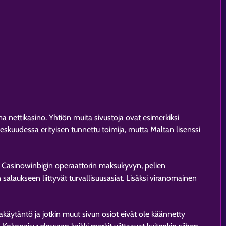
 nettikasino. Yhtiön muita sivustoja ovat esimerkiksi
eskuudessa erityisen tunnettu toimija, mutta Maltan lisenssi
 Casinowinbigin operaattorin maksukyvyn, pelien
salaukseen liittyvät turvallisuusasiat. Lisäksi viranomainen
jakäytäntö ja jotkin muut sivun osiot eivät ole käännetty