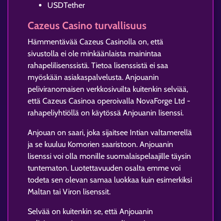
USDTether
Cazeus Casino turvallisuus
Hämmentävää Cazeus Casinolla on, että
sivustolla ei ole minkäänlaista mainintaa
rahapelilisenssistä. Tietoa lisenssistä ei saa
myöskään asiakaspalvelusta. Anjouanin
peliviranomaisen verkkosivuilta kuitenkin selviää,
että Cazeus Casinoa operoivalla NovaForge Ltd -
rahapeliyhtiöllä on käytössä Anjouanin lisenssi.
Anjouan on saari, joka sijaitsee Intian valtamerellä
ja se kuuluu Komorien saaristoon. Anjouanin
lisenssi voi olla monille suomalaispelaajille täysin
tuntematon. Luotettavuuden osalta emme voi
todeta sen olevan samaa luokkaa kuin esimerkiksi
Maltan tai Viron lisenssit.
Selvää on kuitenkin se, että Anjouanin