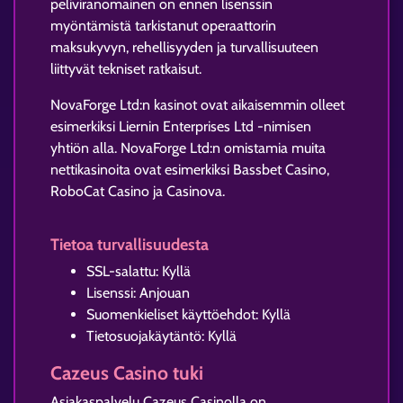
peliviranomainen on ennen lisenssin
myöntämistä tarkistanut operaattorin
maksukyvyn, rehellisyyden ja turvallisuuteen
liittyvät tekniset ratkaisut.
NovaForge Ltd:n kasinot ovat aikaisemmin olleet
esimerkiksi Liernin Enterprises Ltd -nimisen
yhtiön alla. NovaForge Ltd:n omistamia muita
nettikasinoita ovat esimerkiksi Bassbet Casino,
RoboCat Casino ja Casinova.
Tietoa turvallisuudesta
SSL-salattu: Kyllä
Lisenssi: Anjouan
Suomenkieliset käyttöehdot: Kyllä
Tietosuojakäytäntö: Kyllä
Cazeus Casino tuki
Asiakaspalvelu Cazeus Casinolla on