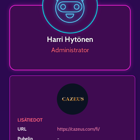
Harri Hytönen
Administrator
LISÄTIEDOT
URL
https://cazeus.com/fi/
Puhelin
-