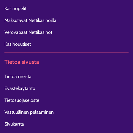
Kasinopelit
Maksutavat Nettikasinoilla
Verovapaat Nettikasinot
Kasinouutiset
Tietoa sivusta
Tietoa meistä
Evästekäytäntö
Tietosuojaseloste
Vastuullinen pelaaminen
Sivukartta