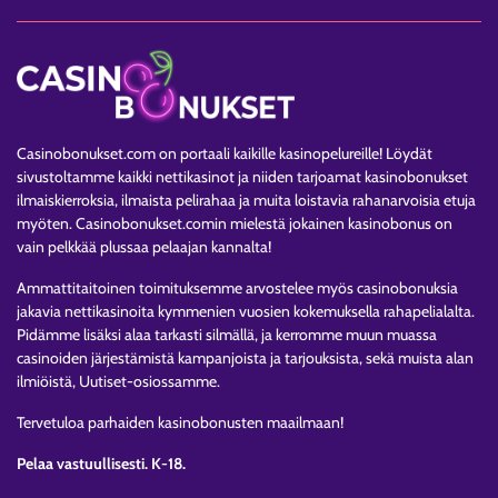
Casinobonukset.com
on portaali kaikille kasinopelureille! Löydät
sivustoltamme kaikki
nettikasinot
ja niiden tarjoamat kasinobonukset
ilmaiskierroksia, ilmaista pelirahaa ja muita loistavia rahanarvoisia etuja
myöten. Casinobonukset.comin mielestä jokainen kasinobonus on
vain pelkkää plussaa pelaajan kannalta!
Ammattitaitoinen toimituksemme arvostelee myös casinobonuksia
jakavia nettikasinoita kymmenien vuosien kokemuksella rahapelialalta.
Pidämme lisäksi alaa tarkasti silmällä, ja kerromme muun muassa
casinoiden järjestämistä kampanjoista ja tarjouksista, sekä muista alan
ilmiöistä, Uutiset-osiossamme.
Tervetuloa parhaiden kasinobonusten maailmaan!
Pelaa vastuullisesti. K-18.