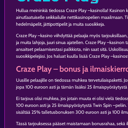
Hullua meininkiä tiedossa Craze Play –kasinolla! Kasinon käy
ainutlaatuiselle seikkailulle nettikasinopelien maailmaan. Ti
hedelmäpelit, jättipottipelit ja muita suosikkeja.
Craze Play –kasino viihdyttää pelaajia myös tarjouksillaan,
ja muita lahjoja, juuri sinua ajatellen. Craze Play –kasinon 
ansaitset pelaamisestasi palkkiota, niin saat sitä. Uskollisu
suosikkipelejäsi. Jos haluat kuulla lisää Craze Play –kasinosta 
Craze Play – bonus ja ilmaiskier
Uusille pelaajille on tiedossa muhkea tervetuliaispaketti.
jopa 100 euroon asti ja tämän lisäksi 25 ilmaispyöräytystä
Ei tarjous olisi muhkea, jos jotain muuta ei olisi vielä tied
100 euroon asti ja 25 ilmaispyöräytystä Twin Spin –peliin. 
sisältää 25% talletusbonuksen 300 euroon asti ja 100 ilm
Tässä tarjouksessa pääset maistamaan bonusrahaa, sekä ilmai