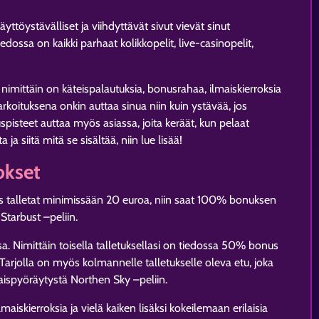
ttöystävälliset ja viihdyttävät sivut vievät sinut
edossa on kaikki parhaat kolikkopelit, live-casinopelit,
 nimittäin on käteispalautuksia, bonusrahaa, ilmaiskierroksia
tarkoituksena onkin auttaa sinua niin kuin ystävää, jos
uspisteet auttaa myös asiassa, joita keräät, kun pelaat
ja siitä mitä se sisältää, niin lue lisää!
rokset
 Jos talletat minimissään 20 euroa, niin saat 100% bonuksen
 Starbust –peliin.
ossa. Nimittäin toisella talletuksellasi on tiedossa 50% bonus
Tarjolla on myös kolmannelle talletukselle oleva etu, joka
aispyöräytystä Northen Sky –peliin.
skierroksia ja vielä kaiken lisäksi kokeilemaan erilaisia