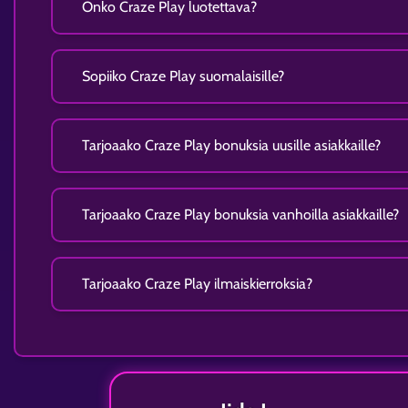
Onko Craze Play luotettava?
Sopiiko Craze Play suomalaisille?
Tarjoaako Craze Play bonuksia uusille asiakkaille?
Tarjoaako Craze Play bonuksia vanhoilla asiakkaille?
Tarjoaako Craze Play ilmaiskierroksia?