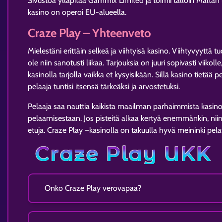
Sivustoa ylläpitää Gammix Limited ja toimii tällöin Maltan la
kasino on operoi EU-alueella.
Craze Play – Yhteenveto
Mielestäni erittäin selkeä ja viihtyisä kasino. Viihtyvyyttä t
ole niin sanotusti liikaa. Tarjouksia on juuri sopivasti viikoll
kasinolla tarjolla vaikka et kysyisikään. Sillä kasino tietää pel
pelaaja tuntisi itsensä tärkeäksi ja arvostetuksi.
Pelaaja saa nauttia kaikista maailman parhaimmista kasinop
pelaamisestaan. Jos pisteitä alkaa kertyä enemmänkin, nii
etuja. Craze Play –kasinolla on takuulla hyvä meininki pelat
Craze Play UKK
Onko Craze Play verovapaa?