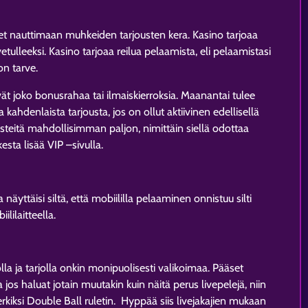
äset nauttimaan muhkeiden tarjousten kera. Kasino tarjoaa
vetulleeksi. Kasino tarjoaa reilua pelaamista, eli pelaamistasi
 on tarve.
vät joko bonusrahaa tai ilmaiskierroksia. Maanantai tulee
kahdenlaista tarjousta, jos on ollut aktiivinen edellisellä
isteitä mahdollisimman paljon, nimittäin siellä odottaa
sta lisää VIP –sivulla.
 näyttäisi siltä, että mobiililla pelaaminen onnistuu silti
ililaitteella.
la ja tarjolla onkin monipuolisesti valikoimaa. Pääset
a jos haluat jotain muutakin kuin näitä perus livepelejä, niin
iksi Double Ball ruletin. Hyppää siis livejakajien mukaan