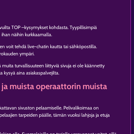
ivuilta TOP –kysymykset kohdasta. Tyypillisimpiä
n ihan näihin kurkkaamalla.
en voit tehdä live-chatin kautta tai sähköpostilla.
uorokauden ympäri.
muita turvallisuuteen liittyviä sivuja ei ole käännetty
ta kysyä aina asiakaspalvejilta.
a ja muista operaattorin muista
ja kattavan sivuston pelaamiselle. Pelivalikoimaa on
 pelaajien tarpeiden päälle, tämän vuoksi lahjoja ja etuja