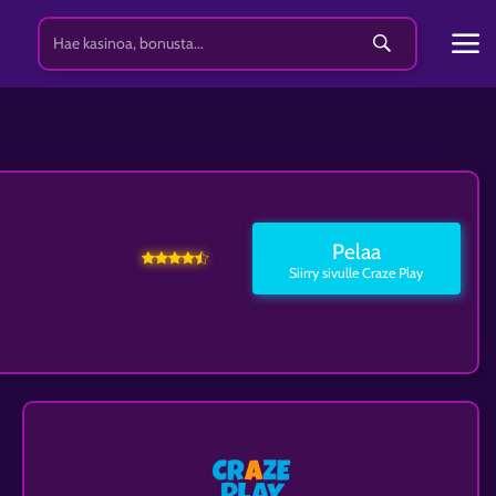
Pelaa
Siirry sivulle Craze Play