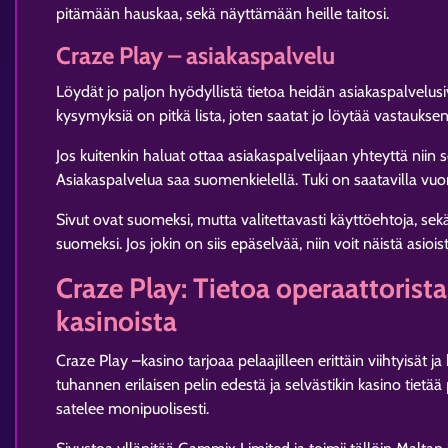
pitämään hauskaa, sekä näyttämään heille taitosi.
Craze Play – asiakaspalvelu
Löydät jo paljon hyödyllistä tietoa heidän asiakaspalvelus
kysymyksiä on pitkä lista, joten saatat jo löytää vastaukse
Jos kuitenkin haluat ottaa asiakaspalvelijaan yhteyttä niin s
Asiakaspalvelua saa suomenkielellä. Tuki on saatavilla v
Sivut ovat suomeksi, mutta valitettavasti käyttöehtoja, sekä 
suomeksi. Jos jokin on siis epäselvää, niin voit näistä asiois
Craze Play: Tietoa operaattorist
kasinoista
Craze Play –kasino tarjoaa pelaajilleen erittäin viihtyisät 
tuhannen erilaisen pelin edestä ja selvästikin kasino tietää
satelee monipuolisesti.