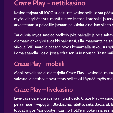
Craze Play - nettikasino
Kasino tarjoaa yli 1000 suosituinta kasinopeliä, joista pä
myös viihtyisät sivut, missä tuntee itsensä kotoisaksi ja ter
arvostetaan ja pelaajille jaetaan palkkioita aina, kun siihen
Tarjouksia myös satelee melkein joka päivälle ja ne sisältä
olemaan ehkä yksi suosikki päivistäsi, sillä maanantaina saa 
viikolla. VIP saarelle pääsee myös keräämällä uskollisuusp
Loma saarella –osio, jossa edut sen kuin nousee. Tästä kaike
Craze Play - mobiili
Mobiilisovellusta ei ole tarjolla Craze Play –kasinolle, mutta
vaivatta ja nettisivut ovat tehty selkeäksi käyttää myös mobi
Craze Play – livekasino
Live-casinoa ei ole suinkaan unohdettu Craze Play –kasinol
pelaamaan livepöytiin Blackjackia, rulettia, sekä Baccarat. J
löydät myös Monopolyn, Casino Hold’em pokerin ja esimerk