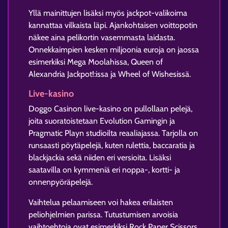
Yllä mainittujen lisäksi myös jackpot-valikoima
kannattaa vilkaista läpi. Ajankohtaisen voittopotin
näkee aina pelikortin vasemmasta laidasta.
Onnekkaimpien kesken miljoonia euroja on jaossa
esimerkiksi Mega Moolahissa, Queen of
Alexandria Jackpot!:issa ja Wheel of Wishesissä.
Live-kasino
Doggo Casinon live-kasino on pullollaan pelejä,
joita suoratoistetaan Evolution Gamingin ja
Pragmatic Playn studioilta reaaliajassa. Tarjolla on
runsaasti pöytäpelejä, kuten rulettia, baccaratia ja
blackjackia sekä niiden eri versioita. Lisäksi
saatavilla on kymmeniä eri noppa-, kortti- ja
onnenpyöräpelejä.
Vaihtelua pelaamiseen voi hakea erilaisten
peliohjelmien parissa. Tutustumisen arvoisia
vaihtoehtoja ovat esimerkiksi Rock Paper Scissors,