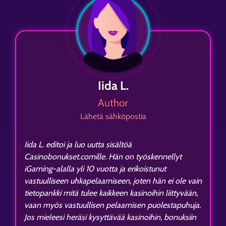
Iida L.
Author
Lähetä sähköpostia
Iida L. editoi ja luo uutta sisältöä
Casinobonukset.comille. Hän on työskennellyt
iGaming-alalla yli 10 vuotta ja erikoistunut
vastuulliseen uhkapelaamiseen, joten hän ei ole vain
tietopankki mitä tulee kaikkeen kasinoihin liittyvään,
vaan myös vastuullisen pelaamisen puolestapuhuja.
Jos mieleesi heräsi kysyttävää kasinoihin, bonuksiin