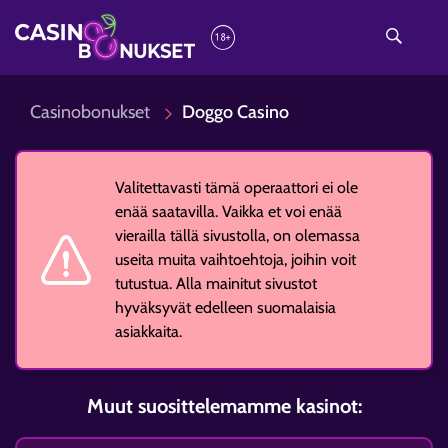
Casinobonukset
Doggo Casino
Valitettavasti tämä operaattori ei ole
enää saatavilla. Vaikka et voi enää
vierailla tällä sivustolla, on olemassa
useita muita vaihtoehtoja, joihin voit
tutustua. Alla mainitut sivustot
hyväksyvät edelleen suomalaisia
asiakkaita.
Muut suosittelemamme kasinot: