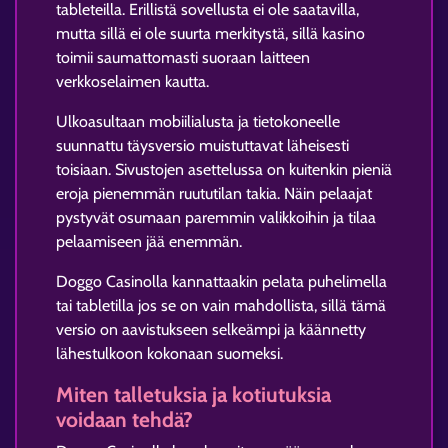
tableteilla. Erillistä sovellusta ei ole saatavilla,
mutta sillä ei ole suurta merkitystä, sillä kasino
toimii saumattomasti suoraan laitteen
verkkoselaimen kautta.
Ulkoasultaan mobiilialusta ja tietokoneelle
suunnattu täysversio muistuttavat läheisesti
toisiaan. Sivustojen asettelussa on kuitenkin pieniä
eroja pienemmän ruututilan takia. Näin pelaajat
pystyvät osumaan paremmin valikkoihin ja tilaa
pelaamiseen jää enemmän.
Doggo Casinolla kannattaakin pelata puhelimella
tai tabletilla jos se on vain mahdollista, sillä tämä
versio on aavistukseen selkeämpi ja käännetty
lähestulkoon kokonaan suomeksi.
Miten talletuksia ja kotiutuksia
voidaan tehdä?