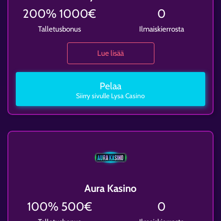
Pelintuottajat
Uusi kasino?
Ei
200% 1000€
0
Pragmatic Play
Playtech
Microgaming
Betsoft
Yggdrasil
Quickspin
Red Tiger Gaming
Talletusbonus
Ilmaiskierrosta
Kasinon palvelut
Lue lisää
Mobiilikasino
Kyllä
Livekasino
Kyllä
Bet Republic Casino Review
Tarjotut pelityypit
Bingo
Raaputusarvat
Jättipotit
Pelaa
Pokeri
Muut palvelut
Suomenkielinen asiakaspalvelu
Siirry sivulle Lysa Casino
Pelaa
Live-chat
Auki 24/7
Tietoa kasinosta
Maksuvaihtoehdot
URL
https://www.lysacasino.com/fi/casino
Puhelin
Zimpler
Visa
Mastercard
Neteller
Skrill
Paysafecard
Sähköposti
support@lysacasino.com
Bitcoin
Valuutat
Pelintuottajat
Aura Kasino
Lisenssi
Uusi kasino?
Ei
Betsoft
Yggdrasil
Microgaming
Playtech
100% 500€
0
Pragmatic Play
Red Tiger Gaming
Quickspin