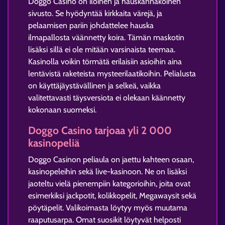
Doggo Casino on iloinen ja hauskannäköinen
sivusto. Se hyödyntää kirkkaita värejä, ja
pelaamisen pariin johdattelee hauska
ilmapallosta väännetty koira. Tämän maskotin
lisäksi sillä ei ole mitään varsinaista teemaa.
Kasinolla voikin törmätä erilaisiin asioihin aina
lentävistä raketeista mysteerilaatikoihin. Pelialusta
on käyttäjäystävällinen ja selkeä, vaikka
valitettavasti täysversiota ei olekaan käännetty
kokonaan suomeksi.
Doggo Casino tarjoaa yli 2 000
kasinopeliä
Doggo Casinon peliaula on jaettu kahteen osaan,
kasinopeleihin sekä live-kasinoon. Ne on lisäksi
jaoteltu vielä pienempiin kategorioihin, joita ovat
esimerkiksi jackpotit, kolikkopelit, Megawaysit sekä
pöytäpelit. Valikoimasta löytyy myös muutama
raaputusarpa. Omat suosikit löytyvät helposti