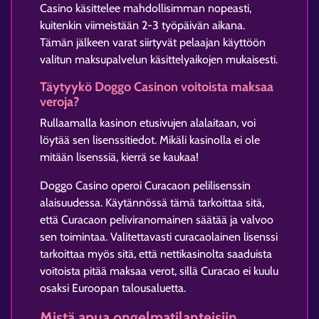
Casino käsittelee mahdollisimman nopeasti,
kuitenkin viimeistään 2-3 työpäivän aikana.
Tämän jälkeen varat siirtyvät pelaajan käyttöön
valitun maksupalvelun käsittelyaikojen mukaisesti.
Täytyykö Doggo Casinon voitoista maksaa
veroja?
Rullaamalla kasinon etusivujen alalaitaan, voi
löytää sen lisenssitiedot. Mikäli kasinolla ei ole
mitään lisenssiä, kierrä se kaukaa!
Doggo Casino operoi Curacaon pelilisenssin
alaisuudessa. Käytännössä tämä tarkoittaa sitä,
että Curacaon peliviranomainen säätää ja valvoo
sen toimintaa. Valitettavasti curacaolainen lisenssi
tarkoittaa myös sitä, että nettikasinolta saaduista
voitoista pitää maksaa verot, sillä Curacao ei kuulu
osaksi Euroopan talousaluetta.
Mistä apua ongelmatilanteisiin