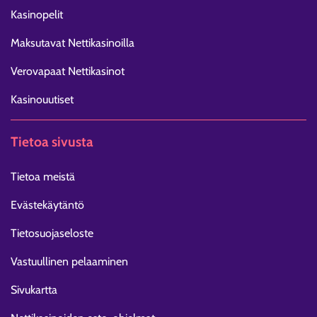
Kasinopelit
Maksutavat Nettikasinoilla
Verovapaat Nettikasinot
Kasinouutiset
Tietoa sivusta
Tietoa meistä
Evästekäytäntö
Tietosuojaseloste
Vastuullinen pelaaminen
Sivukartta