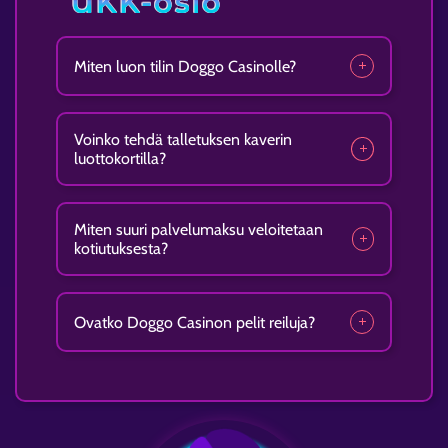
UKK-osio
Miten luon tilin Doggo Casinolle?
Voinko tehdä talletuksen kaverin
luottokortilla?
Miten suuri palvelumaksu veloitetaan
kotiutuksesta?
Ovatko Doggo Casinon pelit reiluja?