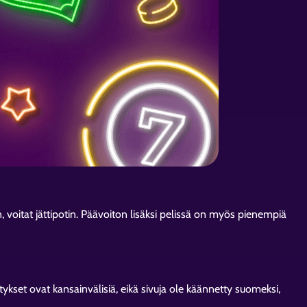
 voitat jättipotin. Päävoiton lisäksi pelissä on myös pienempiä
ykset ovat kansainvälisiä, eikä sivuja ole käännetty suomeksi,