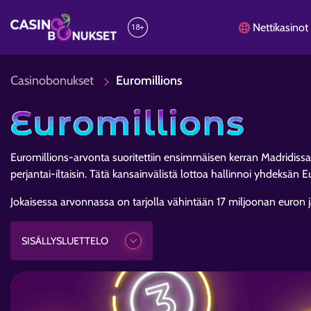
Nettikasinot
Casinobonukset
Euromillions
Euromillions
Euromillions-arvonta suoritettiin ensimmäisen kerran Madridissa v
perjantai-iltaisin. Tätä kansainvälistä lottoa hallinnoi yhdeksän
Jokaisessa arvonnassa on tarjolla vähintään 17 miljoonan euron jätt
SISÄLLYSLUETTELO