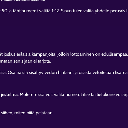
0 ja tähtinumerot väliltä 1-12. Sinun tulee valita yhdelle perusrivi
ät joskus erilaisia kampanjoita, jolloin lottoaminen on edullisempaa.
ntaan sen sijaan ei tarjota.
ssa. Osa näistä sisältyy vedon hintaan, ja osasta veloitetaan lisäma
rjestelmä
. Molemmissa voit valita numerot itse tai tietokone voi a
siihen, miten niitä pelataan.