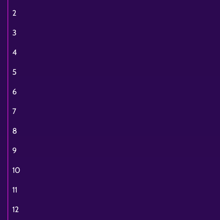
2
3
4
5
6
7
8
9
10
11
12