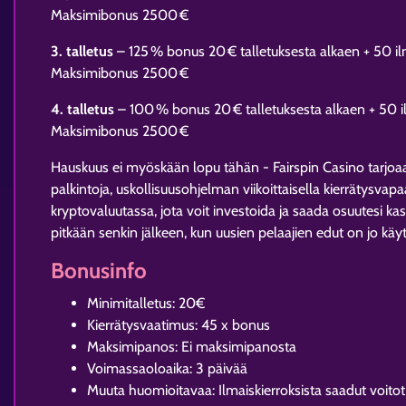
Maksimibonus 2500 €
3. talletus
– 125 % bonus 20 € talletuksesta alkaen + 50 il
Maksimibonus 2500 €
4. talletus
– 100 % bonus 20 € talletuksesta alkaen + 50 i
Maksimibonus 2500 €
Hauskuus ei myöskään lopu tähän - Fairspin Casino tarjoaa 
palkintoja, uskollisuusohjelman viikoittaisella kierrätysva
kryptovaluutassa, jota voit investoida ja saada osuutesi ka
pitkään senkin jälkeen, kun uusien pelaajien edut on jo käyt
Bonusinfo
Minimitalletus: 20€
Kierrätysvaatimus: 45 x bonus
Maksimipanos: Ei maksimipanosta
Voimassaoloaika: 3 päivää
Muuta huomioitavaa: Ilmaiskierroksista saadut voit