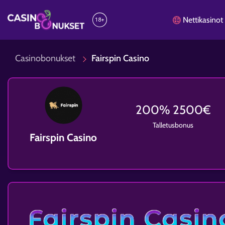
Nettikasinot
Casinobonukset
Fairspin Casino
200% 2500€
Talletusbonus
Fairspin Casino
Fairspin Casin