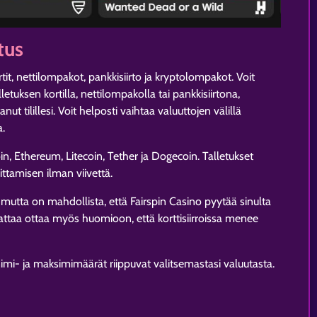
tus
tit, nettilompakot, pankkisiirto ja kryptolompakot. Voit
lletuksen kortilla, nettilompakolla tai pankkisiirtona,
t tilillesi. Voit helposti vaihtaa valuuttojen välillä
.
n, Ethereum, Litecoin, Tether ja Dogecoin. Talletukset
ttamisen ilman viivettä.
 mutta on mahdollista, että Fairspin Casino pyytää sinulta
attaa ottaa myös huomioon, että korttisiirroissa menee
inimi- ja maksimimäärät riippuvat valitsemastasi valuutasta.