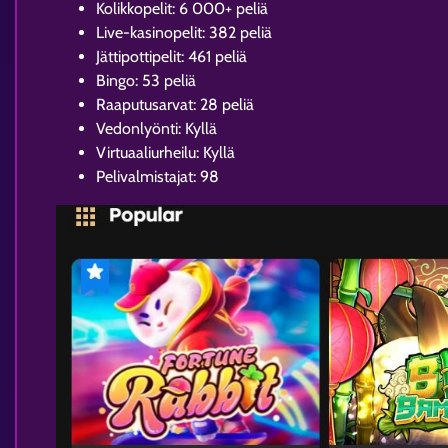
Kolikkopelit: 6 000+ peliä
Live-kasinopelit: 382 peliä
Jättipottipelit: 461 peliä
Bingo: 53 peliä
Raaputusarvat: 28 peliä
Vedonlyönti: Kyllä
Virtuaaliurheilu: Kyllä
Pelivalmistajat: 98