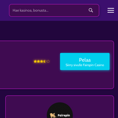
Pelaa
Siirry sivulle Fairspin Casino