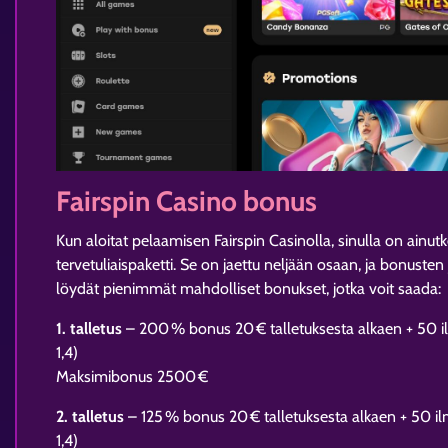
Fairspin Casino bonus
Kun aloitat pelaamisen Fairspin Casinolla, sinulla on ain
tervetuliaispaketti. Se on jaettu neljään osaan, ja bonusten
löydät pienimmät mahdolliset bonukset, jotka voit saada:
1. talletus
– 200 % bonus 20 € talletuksesta alkaen + 50 ilm
1,4)
Maksimibonus 2500 €
2. talletus
– 125 % bonus 20 € talletuksesta alkaen + 50 ilm
1,4)