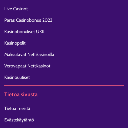
Live Casinot
Paras Casinobonus 2023
Kasinobonukset UKK
Kasinopelit
Maksutavat Nettikasinoilla
Verovapaat Nettikasinot
Kasinouutiset
Tietoa sivusta
Tietoa meistä
Evästekäytäntö