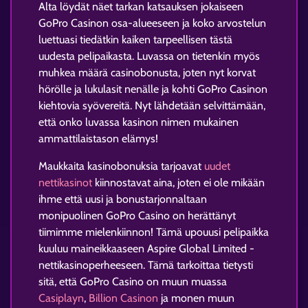
Alta löydät näet tarkan katsauksen jokaiseen
GoPro Casinon osa-alueeseen ja koko arvostelun
luettuasi tiedätkin kaiken tarpeellisen tästä
uudesta pelipaikasta. Luvassa on tietenkin myös
muhkea määrä casinobonusta, joten nyt korvat
hörölle ja lukulasit nenälle ja kohti GoPro Casinon
kiehtovia syövereitä. Nyt lähdetään selvittämään,
että onko luvassa kasinon nimen mukainen
ammattilaistason elämys!
Maukkaita kasinobonuksia tarjoavat
uudet
nettikasinot
kiinnostavat aina, joten ei ole mikään
ihme että uusi ja bonustarjonnaltaan
monipuolinen GoPro Casino on herättänyt
tiimimme mielenkiinnon! Tämä upouusi pelipaikka
kuuluu maineikkaaseen Aspire Global Limited -
nettikasinoperheeseen. Tämä tarkoittaa tietysti
sitä, että GoPro Casino on muun muassa
Casiplayn
,
Billion Casinon
ja monen muun