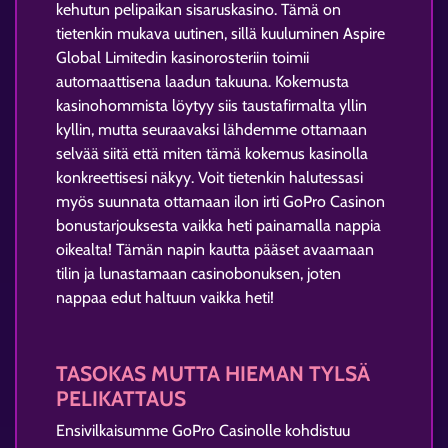
kehutun pelipaikan sisaruskasino. Tämä on
tietenkin mukava uutinen, sillä kuuluminen Aspire
Global Limitedin kasinorosteriin toimii
automaattisena laadun takuuna. Kokemusta
kasinohommista löytyy siis taustafirmalta yllin
kyllin, mutta seuraavaksi lähdemme ottamaan
selvää siitä että miten tämä kokemus kasinolla
konkreettisesi näkyy. Voit tietenkin halutessasi
myös suunnata ottamaan ilon irti GoPro Casinon
bonustarjouksesta vaikka heti painamalla nappia
oikealta! Tämän napin kautta pääset avaamaan
tilin ja lunastamaan casinobonuksen, joten
nappaa edut haltuun vaikka heti!
TASOKAS MUTTA HIEMAN TYLSÄ
PELIKATTAUS
Ensivilkaisumme GoPro Casinolle kohdistuu