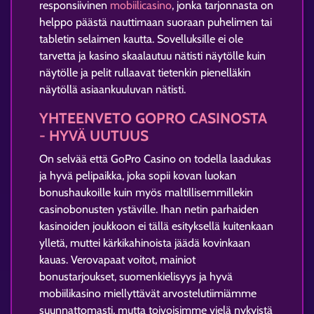
responsiivinen
mobiilicasino
, jonka tarjonnasta on
helppo päästä nauttimaan suoraan puhelimen tai
tabletin selaimen kautta. Sovelluksille ei ole
tarvetta ja kasino skaalautuu nätisti näytölle kuin
näytölle ja pelit rullaavat tietenkin pienelläkin
näytöllä asiaankuuluvan nätisti.
YHTEENVETO GOPRO CASINOSTA
- HYVÄ UUTUUS
On selvää että GoPro Casino on todella laadukas
ja hyvä pelipaikka, joka sopii kovan luokan
bonushaukoille kuin myös maltillisemmillekin
casinobonusten ystäville. Ihan netin parhaiden
kasinoiden joukkoon ei tällä esityksellä kuitenkaan
ylletä, muttei kärkikahinoista jäädä kovinkaan
kauas. Verovapaat voitot, mainiot
bonustarjoukset, suomenkielisyys ja hyvä
mobiilikasino miellyttävät arvostelutiimiämme
suunnattomasti, mutta toivoisimme vielä nykyistä