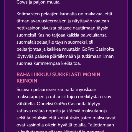
Cows ja paljon muuta.
Kotimaisten pelaajien kannalta on mukavaa, että
tämän avaruusteemaisen ja näyttävän vaalean
nettikasinon sivuista pääsee nauttimaan täysin
suomeksi! Kasino tarjoaa kaikkia palveluitansa
suomalaispelaajille täysin suomeksi, eli
pelitarjontaa ja kaikkea muutakin GoPro Casinolta
löytyvää pääsee pläräilemään ja tutkimaan ilman
suomea kummempaa kielitaitoa.
RAHA LIIKKUU SUKKELASTI MONIN
KEINOIN
Sujuvan pelaamisen kannalta myöskään
maksutapojen ja rahansiirtojen merkitystä ei sovi
vähätellä. Onneksi GoPro Casinolta löytyy
kattava määrä nopeita ja käteviä maksutapoja
sekä talletuksiin että kotiutuksiin, joten maksutavat
ovat kasinolla oikein hyvällä tolalla. Tallettamaan
ja kotiuttamaan pääsee kätevästi ja nopeasti