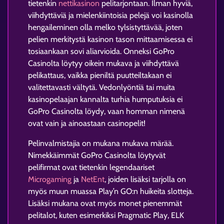
tietenkin
nettikasinon
pelitarjontaan. Ilman hyviä,
viihdyttäviä ja mielenkiintoisia pelejä voi kasinolla
hengaileminen olla melko tylsistyttävää, joten
pelien merkitystä kasinon tason mittaamisessa ei
tosiaankaan sovi aliarvioida. Onneksi GoPro
Casinolta löytyy oikein mukava ja viihdyttävä
pelikattaus, vaikka pieniltä puutteiltakaan ei
valitettavasti vältytä. Vedonlyöntiä tai muita
kasinopelaajan kannalta turhia humputuksia ei
GoPro Casinolta löydy, vaan homman nimenä
ovat vain ja ainoastaan casinopelit!
Pelinvalmistajia on mukana mukava märää.
Nimekkäimmät GoPro Casinolta löytyvät
pelifirmat ovat tietenkin legendaariset
Microgaming
ja
NetEnt
, joiden lisäksi tarjolla on
myös muun muassa Play’n GO:n huikeita slotteja.
Lisäksi mukana ovat myös monet pienemmät
pelitalot, kuten esimerkiksi Pragmatic Play, ELK