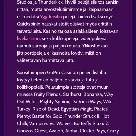
Studios ja Thunderkick. Hyviä pelejä siis tosiaankin
riittää, mutta arvostelutiimimme jäi kaipaamaan
esimerkiksi
Yggdrasilin
pelejä, joiden lisäksi myös
Quickspinin hauskat slotit olisivat myös erittäin
tervetulleita. Kasino tarjoaa asiakkailleen loistavan
livekasinon
, sekä kolikkopelejä, videopokeria,
raaputusarpoja ja paljon muuta. Ykkösluokan
jättipottipelejä ei kasinolta löydy, mikä on
valitettavan harmittava juttu.
Suosituimpien GoPro Casinon pelien listalta
löytyy tietenkin paljon loistavia ja tuttuja
kolikkopelejä. Pelatuimpia slotteja ovat muun
muassa Fruity Friends, Starburst, Bonanza, Way
Out WIlds, Mighty Sphinx, Da Vinci Ways, Wild
Turkey, Rise of Dead, Egyptian Magic, Pirates’
Plenty: Battle for Gold, Thunder Struck II, Hot
Chilli, Vampires Vs. Wolves, Butterfly Staxx 2,
Gonzo’s Quest, Avalon, Aloha! Cluster Pays, Crazy