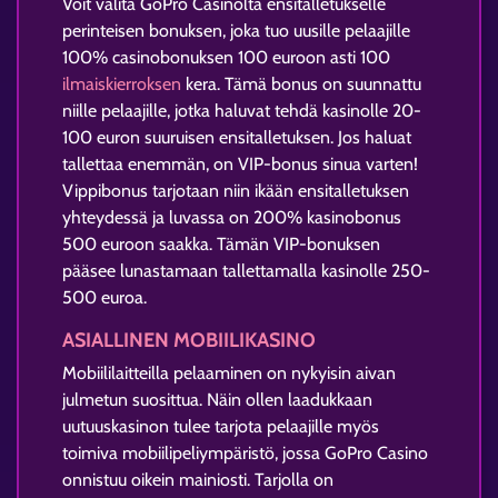
Voit valita GoPro Casinolta ensitalletukselle
perinteisen bonuksen, joka tuo uusille pelaajille
100% casinobonuksen 100 euroon asti 100
ilmaiskierroksen
kera. Tämä bonus on suunnattu
niille pelaajille, jotka haluvat tehdä kasinolle 20-
100 euron suuruisen ensitalletuksen. Jos haluat
tallettaa enemmän, on VIP-bonus sinua varten!
Vippibonus tarjotaan niin ikään ensitalletuksen
yhteydessä ja luvassa on 200% kasinobonus
500 euroon saakka. Tämän VIP-bonuksen
pääsee lunastamaan tallettamalla kasinolle 250-
500 euroa.
ASIALLINEN MOBIILIKASINO
Mobiililaitteilla pelaaminen on nykyisin aivan
julmetun suosittua. Näin ollen laadukkaan
uutuuskasinon tulee tarjota pelaajille myös
toimiva mobiilipeliympäristö, jossa GoPro Casino
onnistuu oikein mainiosti. Tarjolla on