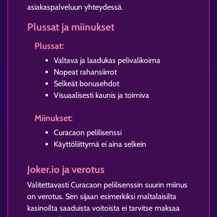
asiakaspalveluun yhteydessä.
Plussat ja miinukset
Plussat:
Valtava ja laadukas pelivalikoima
Nopeat rahansiirrot
Selkeät bonusehdot
Visuaalisesti kaunis ja toimiva
Miinukset:
Curacaon pelilisenssi
Käyttöliittymä ei aina selkein
Joker.io ja verotus
Valitettavasti Curacaon pelilisenssin suurin miinus
on verotus. Sen sijaan esimerkiksi maltalaisilta
kasinoilta saaduista voitoista ei tarvitse maksaa