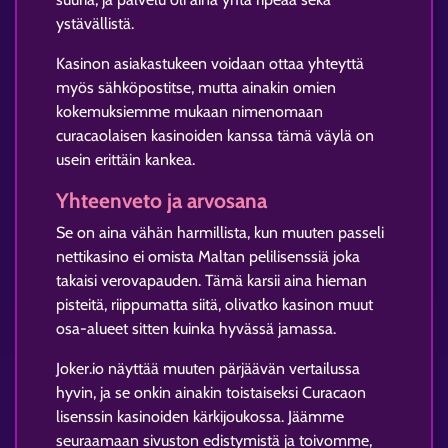
ystävällistä.
Kasinon asiakastukeen voidaan ottaa yhteyttä
myös sähköpostitse, mutta ainakin omien
kokemuksiemme mukaan nimenomaan
curacaolaisen kasinoiden kanssa tämä väylä on
usein erittäin kankea.
Yhteenveto ja arvosana
Se on aina vähän harmillista, kun muuten passeli
nettikasino ei omista Maltan pelilisenssiä joka
takaisi verovapauden. Tämä karsii aina hieman
pisteitä, riippumatta siitä, olivatko kasinon muut
osa-alueet sitten kuinka hyvässä jamassa.
Joker.io näyttää muuten pärjäävän vertailussa
hyvin, ja se onkin ainakin toistaiseksi Curacaon
lisenssin kasinoiden kärkijoukossa. Jäämme
seuraamaan sivuston edistymistä ja toivomme,