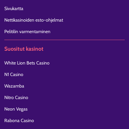
Sivukartta
Nettikasinoiden esto-ohjelmat
Pelitilin varmentaminen
Suositut kasinot
White Lion Bets Casino
N1 Casino
Wazamba
Nitro Casino
Neon Vegas
Rabona Casino