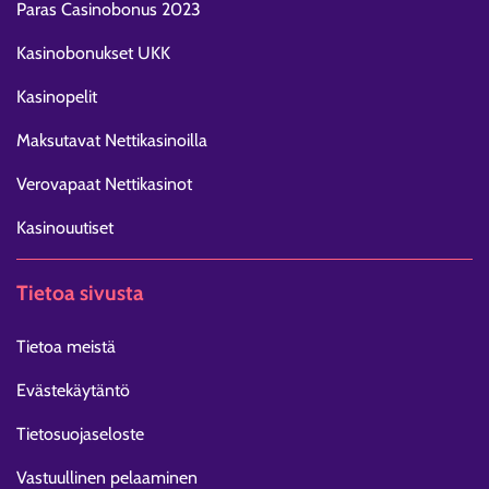
Paras Casinobonus 2023
Kasinobonukset UKK
Kasinopelit
Maksutavat Nettikasinoilla
Verovapaat Nettikasinot
Kasinouutiset
Tietoa sivusta
Tietoa meistä
Evästekäytäntö
Tietosuojaseloste
Vastuullinen pelaaminen