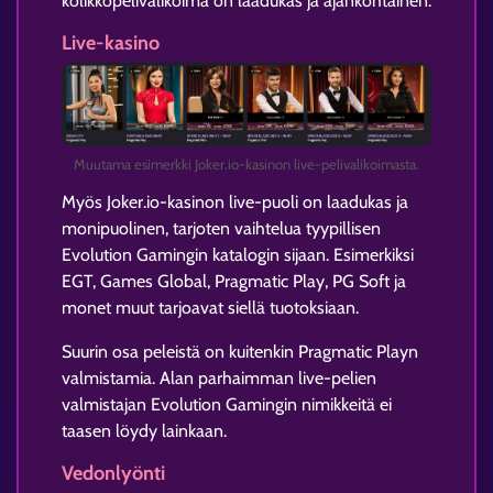
kolikkopelivalikoima on laadukas ja ajankohtainen.
Live-kasino
Muutama esimerkki Joker.io-kasinon live-pelivalikoimasta.
Myös Joker.io-kasinon live-puoli on laadukas ja
monipuolinen, tarjoten vaihtelua tyypillisen
Evolution Gamingin katalogin sijaan. Esimerkiksi
EGT, Games Global, Pragmatic Play, PG Soft ja
monet muut tarjoavat siellä tuotoksiaan.
Suurin osa peleistä on kuitenkin Pragmatic Playn
valmistamia. Alan parhaimman live-pelien
valmistajan Evolution Gamingin nimikkeitä ei
taasen löydy lainkaan.
Vedonlyönti