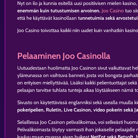
Valuutat
Valuutat
Nyt on ilo ja kunnia esitellä uusi positiivisen mielen kasi
Lisenssi
Lisenssi
enemmän kuin tutustumisen arvoinen.
Joo Casino
tuo si
Uusi kasino?
Ei
Uusi ka
että he käyttävät kasinollaan t
unnetuimia sekä arvostetuim
Joo Casino toivottaa kaikki niin uudet kuin vanhatkin kas
Kasinon palvelut
Kasinon
Mobiilikasino
Kyllä
Mobiili
Pelaaminen Joo Casinolla
Livekasino
Kyllä
Livekas
Tarjotut
Bingo
Raaputusarvat
Tarjotut
pelityypit
Jättipotit
Pokeri
pelityyp
Uutuudestaan huolimatta Joo Casinon sivut vaikuttavat helppo
Vedonlyönti
Live-
Muut pa
yläreunassa on vaihtuva banneri, josta voi bongata parhaita
vedonlyönti
Muut palvelut
Suomenkielinen
on erityisen miellyttävää. Lisäksi kaikki pelientuottajat se
asiakaspalvelu
pelaajan tarvitse tuhlata tunteja aikaa löytääkseen nämä to
Auki 24/7
Live-chat
Sivusto on käytettävissä englanniksi sekä usealla muulla ki
pokeripelien, Ruletin, Live Casinon, video pokerin sekä
Maksuv
Zimpler
Selaillessa Joo Casinon pelivalikoimaa, voi selkeästi huom
Maksuvaihtoehdot
Skrill
Pay
Pelivalikoimasta löytyy varmasti ihan jokaiselle pelaajalle 
Zimpler
Visa
Mastercard
Skrill
Pelintu
kuuluu muun muassa aivan huikeat
NetEnt sekä Betsoft.
N
Neteller
Paysafecard
Bitcoin