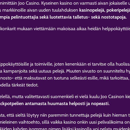
Valuutat
no, nimittäin Joo Casino. Kyseinen kasino on varmasti aivan jokaisell
Lisenssi
is markkinoille aivan uuden tuulahduksen
kasinopelejä, pokeripelej
sino?
Ei
Uusi kasino?
Ei
pia pelintuottajia sekä luotettavia talletus- sekä nostotapoja.
inokonkarit mukaan viettämään makoisaa aikaa heidän helppokäyttöi
 palvelut
Kasinon palvelut
kasino
Kyllä
Mobiilikasino
Kyllä
ino
Kyllä
Livekasino
Kyllä
Bingo
Raaputusarvat
Tarjotut
Bingo
Raap
it
Jättipotit
Pokeri
pelityypit
Jättipotit
Po
käyttöisille ja toimiville, joten kenenkään ei tarvitse olla huolissa
lvelut
Suomenkielinen
Muut palvelut
Auki 24/7
 kampanjoita sekä uutuus pelejä. Muuten sivusto on suunniteltu hyvin
asiakaspalvelu
Live-chat
Live-chat
kä nosto- että maksutavat on tuotuna selkeästi esille, mikä tarkoittaa
Auki 24/7
della tärkeät tiedot.
Maksuvaihtoehdot
elellä, mutta valitettavasti suomenkieli ei vielä kuulu Joo Casinon 
 Jackpotpelien antamasta huumasta helposti ja nopeasti.
Brite
aihtoehdot
Pelintuottajat
Visa
Mastercard
Neteller
ata, että sieltä löytyy niin paremmin tunnettuja pelejä kuin hieman
safecard
Bitcoin
Betsoft
Pragmatic Play
mieleinen vaihtoehto, sillä vaikka kasino onkin uusi pelivalikoima on
Evolution Gaming
Play’n GO
ottajat
äiden kahden isomman nimen lisäksi kasinolla voi pelata muidenki