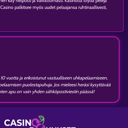
inen käy helposti ja vaivattomasti. Kasinolta löydä pelejä
o Casino palkitsee myös uudet pelaajansa ruhtinaallisesti,
i 10 vuotta ja erikoistunut vastuulliseen uhkapelaamiseen,
n pelaamisen puolestapuhuja. Jos mieleesi heräsi kysyttävää
, joten apu on vain yhden sähköpostiviestin päässä!