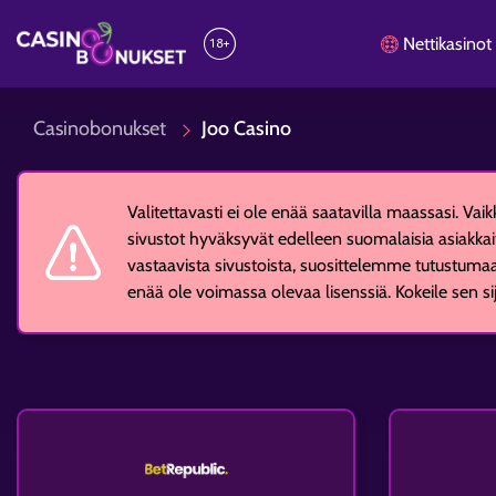
Nettikasinot
Casinobonukset
Joo Casino
Valitettavasti ei ole enää saatavilla maassasi. Vaik
sivustot hyväksyvät edelleen suomalaisia asiakkaita
vastaavista sivustoista, suosittelemme tutustumaan
enää ole voimassa olevaa lisenssiä. Kokeile sen sija