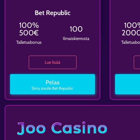
Bet Republic
100%
100
100
500€
200
Ilmaiskierrosta
Talletusbonus
Talletusb
Lue lisää
Pelaa
Siirry sivulle Bet Republic
Tietoa kasinosta
Tietoa 
Joo Casino
URL
https://betrepublic.com/fi/
URL
Puhelin
Puhelin
Sähköposti
support@betrepublic.com
Sähköpo