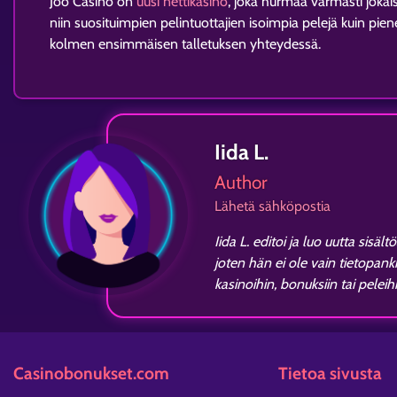
Joo Casino on
uusi nettikasino
, joka hurmaa varmasti jokais
niin suosituimpien pelintuottajien isoimpia pelejä kuin pien
kolmen ensimmäisen talletuksen yhteydessä.
Iida L.
Author
Lähetä sähköpostia
Iida L. editoi ja luo uutta sis
joten hän ei ole vain tietopank
kasinoihin, bonuksiin tai pelei
Casinobonukset.com
Tietoa sivusta