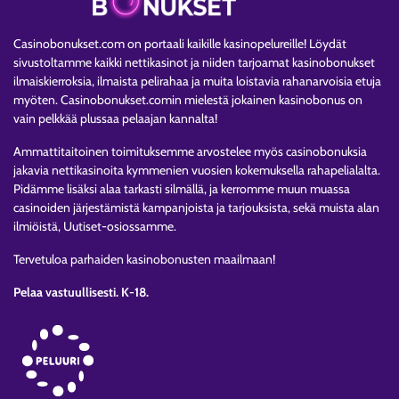
Casinobonukset.com
on portaali kaikille kasinopelureille! Löydät
sivustoltamme kaikki
nettikasinot
ja niiden tarjoamat kasinobonukset
ilmaiskierroksia, ilmaista pelirahaa ja muita loistavia rahanarvoisia etuja
myöten. Casinobonukset.comin mielestä jokainen kasinobonus on
vain pelkkää plussaa pelaajan kannalta!
Ammattitaitoinen toimituksemme arvostelee myös casinobonuksia
jakavia nettikasinoita kymmenien vuosien kokemuksella rahapelialalta.
Pidämme lisäksi alaa tarkasti silmällä, ja kerromme muun muassa
casinoiden järjestämistä kampanjoista ja tarjouksista, sekä muista alan
ilmiöistä, Uutiset-osiossamme.
Tervetuloa parhaiden kasinobonusten maailmaan!
Pelaa vastuullisesti. K-18.