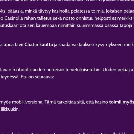
Red Tiger Gaming
NetEnt
ggdrasil
Microgaming
Relax Gaming
Playtech
ELK 
i pääasia, minkä täytyy kasinolla pelatessa toimia. Jokaisen pelaa
Pragmatic Play
Yggdrasil
Gaming
Quickspin
 Joo Casinolla rahan talletus sekä nosto onnistuu helposti esimerkiks
kä kotiutuskaan ota sen kauempaa nimittäin suurimmassa osassa tapoj
ää apua
Live Chatin kautta
ja saada vastauksen kysymykseen melkein
Lysa Casino Review
Jack Casino Review
Pelaa
Pelaa
an mahdollisuuden huikeisiin tervetuliaisetuihin. Uuden pelaajan tu
eydessä. Etu on seuraava:
yös mobiiliversiona. Tämä tarkoittaa sitä, että kasino
toimii myös 
liikkuukin.