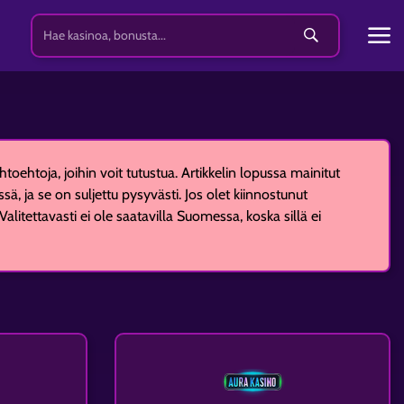
htoehtoja, joihin voit tutustua. Artikkelin lopussa mainitut
ä, ja se on suljettu pysyvästi. Jos olet kiinnostunut
litettavasti ei ole saatavilla Suomessa, koska sillä ei