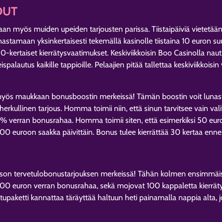
DUT
aan myös muiden upeiden tarjousten parissa. Tiistaipäiviä vietetään 
lunastamaan
yksinkertaisesti tekemällä kasinolle tiistaina 10 euron su
0-kertaiset kierrätysvaatimukset. Keskiviikkoisin Boo Casinolla naut
spalautus kaikille tappioille. Pelaajien pitää tallettaa keskiviikkoi
ös maukkaan bonusboostin merkeissä! Tämän boostin voit lunastaa
erkullinen tarjous. Homma toimii niin, että sinun tarvitsee vain valit
 50% verran bonusrahaa. Homma toimii siten, että esimerkiksi 50 euro
100 euroon saakka päivittäin. Bonus tulee kierrättää 30 kertaa enne
s ison tervetulobonustarjouksen merkeissä! Tähän kolmen ensimmä
500 euron verran bonusrahaa, sekä mojovat 100 kappaletta kierrät
etupaketti kannattaa täräyttää haltuun heti painamalla nappia alta, 