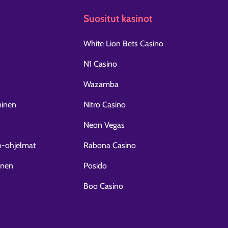
Suositut kasinot
White Lion Bets Casino
N1 Casino
Wazamba
minen
Nitro Casino
Neon Vegas
o-ohjelmat
Rabona Casino
inen
Posido
Boo Casino