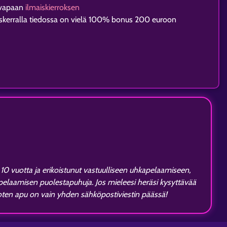
ysvapaan
ilmaiskierroksen
tuskerralla tiedossa on vielä 100% bonus 200 euroon
i 10 vuotta ja erikoistunut vastuulliseen uhkapelaamiseen,
n pelaamisen puolestapuhuja. Jos mieleesi heräsi kysyttävää
, joten apu on vain yhden sähköpostiviestin päässä!