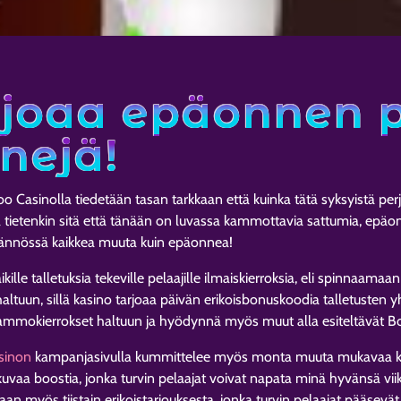
rjoaa epäonnen 
nejä!
Casinolla tiedetään tasan tarkkaan että kuinka tätä syksyistä perja
taa tietenkin sitä että tänään on luvassa kammottavia sattumia, ep
ännössä kaikkea muuta kuin epäonnea!
kille talletuksia tekeville pelaajille ilmaiskierroksia, eli spinnaa
ltuun, sillä kasino tarjoaa päivän erikoisbonuskoodia talletusten yht
 kammokierrokset haltuun ja hyödynnä myös muut alla esiteltävät 
sinon
kampanjasivulla kummittelee myös monta muuta mukavaa ka
kuvaa boostia, jonka turvin pelaajat voivat napata minä hyvänsä v
an myös tiistain erikoistarjouksesta, jonka turvin pelaajat pääsevät