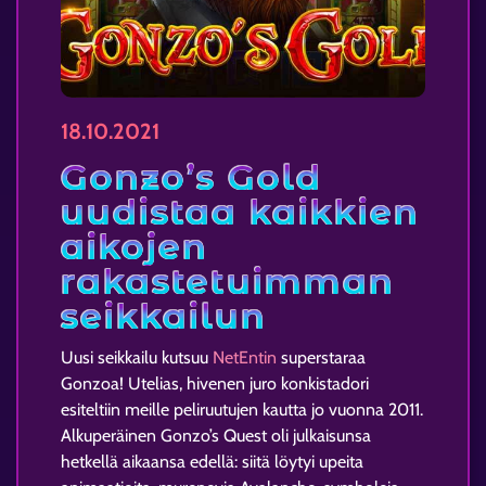
18.10.2021
Gonzo’s Gold
uudistaa kaikkien
aikojen
rakastetuimman
seikkailun
Uusi seikkailu kutsuu
NetEntin
superstaraa
Gonzoa! Utelias, hivenen juro konkistadori
esiteltiin meille peliruutujen kautta jo vuonna 2011.
Alkuperäinen Gonzo’s Quest oli julkaisunsa
hetkellä aikaansa edellä: siitä löytyi upeita