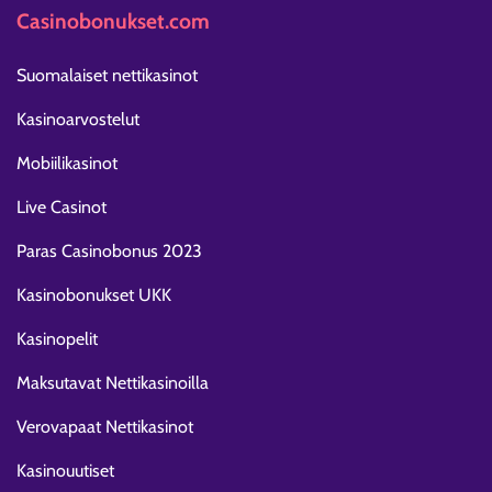
Casinobonukset.com
Suomalaiset nettikasinot
Kasinoarvostelut
Mobiilikasinot
Live Casinot
Paras Casinobonus 2023
Kasinobonukset UKK
Kasinopelit
Maksutavat Nettikasinoilla
Verovapaat Nettikasinot
Kasinouutiset