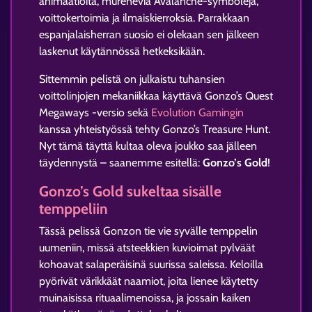
animaatioita, murenevia Avalanche-symboleja,
voittokertoimia ja ilmaiskierroksia. Parrakkaan
espanjalaisherran suosio ei olekaan sen jälkeen
laskenut käytännössä hetkeksikään.
Sittemmin pelistä on julkaistu tuhansien
voittolinjojen mekaniikkaa käyttävä Gonzo’s Quest
Megaways -versio sekä
Evolution Gamingin
kanssa yhteistyössä tehty Gonzo’s Treasure Hunt.
Nyt tämä täyttä kultaa oleva joukko saa jälleen
täydennystä – saanemme esitellä:
Gonzo’s Gold
!
Gonzo’s Gold sukeltaa sisälle
temppeliin
Tässä pelissä Gonzon tie vie syvälle temppelin
uumeniin, missä atsteekkien kuvioimat pylväät
kohoavat salaperäisinä suurissa saleissa. Keloilla
pyörivät värikkäät naamiot, joita lienee käytetty
muinaisissa rituaalimenoissa, ja jossain kaiken