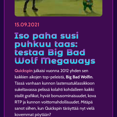
15.09.2021
Iso paha susi
puhkuu taas:
testaa Big Bad
Wolf Megaways
Quickspin
julkaisi vuonna 2012 yhden sen
kaikkien aikojen top-peleistä,
Big Bad Wolfin
.
Tässä vanhaan kunnon lastensatuklassikkoon
sukeltavassa pelissä kolahti kohdalleen kaikki:
stailit grafiikat, hyvät bonusominaisuudet, kova
RTP ja kunnon voittomahdollisuudet. Mitäpä
sanot siihen, kun Quickspin täräyttää nyt vielä
kovemmat pöytään?