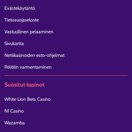
Evästekäytäntö
Tietosuojaseloste
Vastuullinen pelaaminen
Sivukartta
Nettikasinoiden esto-ohjelmat
Pelitilin varmentaminen
Suositut kasinot
White Lion Bets Casino
N1 Casino
Wazamba