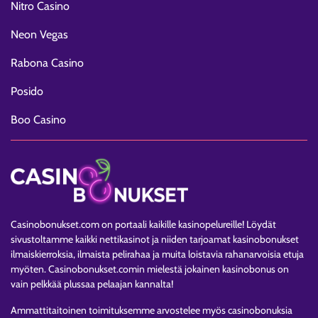
Nitro Casino
Neon Vegas
Rabona Casino
Posido
Boo Casino
Casinobonukset.com
on portaali kaikille kasinopelureille! Löydät
sivustoltamme kaikki
nettikasinot
ja niiden tarjoamat kasinobonukset
ilmaiskierroksia, ilmaista pelirahaa ja muita loistavia rahanarvoisia etuja
myöten. Casinobonukset.comin mielestä jokainen kasinobonus on
vain pelkkää plussaa pelaajan kannalta!
Ammattitaitoinen toimituksemme arvostelee myös casinobonuksia