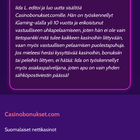
Iida L. editoi ja luo uutta sisältöä
Casinobonukset.comille. Hän on työskennellyt
iGaming-alalla yli 10 vuotta ja erikoistunut
vastuulliseen uhkapelaamiseen, joten hän ei ole vain
tietopankki mitä tulee kaikkeen kasinoihin liittyvään,
vaan myös vastuullisen pelaamisen puolestapuhuja.
Jos mieleesi heräsi kysyttävää kasinoihin, bonuksiin
tai peleihin liittyen, ei hätää: Iida on työskennellyt
myös asiakaspalvelijana, joten apu on vain yhden
sähköpostiviestin päässä!
Casinobonukset.com
Suomalaiset nettikasinot