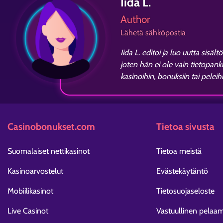
Iida L.
Author
Lähetä sähköpostia
Iida L. editoi ja luo uutta sis
joten hän ei ole vain tietopank
kasinoihin, bonuksiin tai pelei
Casinobonukset.com
Tietoa sivusta
Suomalaiset nettikasinot
Tietoa meistä
Kasinoarvostelut
Evästekäytäntö
Mobiilikasinot
Tietosuojaseloste
Live Casinot
Vastuullinen pelaa