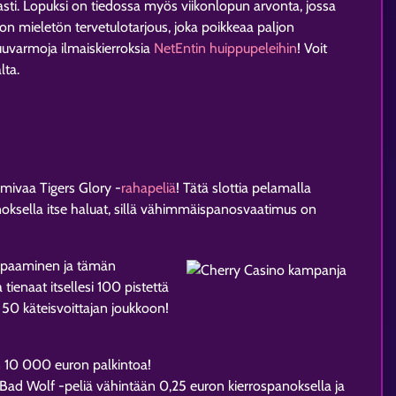
asti. Lopuksi on tiedossa myös viikonlopun arvonta, jossa
on mieletön tervetulotarjous, joka poikkeaa paljon
uuvarmoja ilmaiskierroksia
NetEntin huippupeleihin
! Voit
lta.
mivaa Tigers Glory -
rahapeliä
! Tätä slottia pelamalla
noksella itse haluat, sillä vähimmäispanosvaatimus on
paaminen ja tämän
 tienaat itsellesi 100 pistettä
 50 käteisvoittajan joukkoon!
n 10 000 euron palkintoa!
ig Bad Wolf -peliä vähintään 0,25 euron kierrospanoksella ja