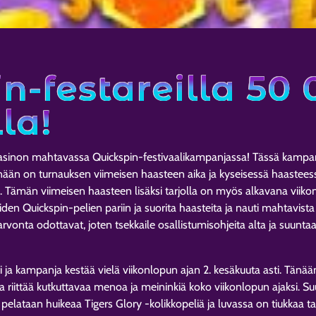
n-festareilla 50 
la!
sinon mahtavassa Quickspin-festivaalikampanjassa! Tässä kampanjas
ään on turnauksen viimeisen haasteen aika ja kyseisessä haastees
aa. Tämän viimeisen haasteen lisäksi tarjolla on myös alkavana viiko
iden Quickspin-pelien pariin ja suorita haasteita ja nauti mahtavist
 arvonta odottavat, joten tsekkaile osallistumisohjeita alta ja suun
asti ja kampanja kestää vielä viikonlopun ajan 2. kesäkuuta asti. Tän
a riittää kutkuttavaa menoa ja meininkiä koko viikonlopun ajaksi. S
pelataan huikeaa Tigers Glory -kolikkopeliä ja luvassa on tiukkaa tai