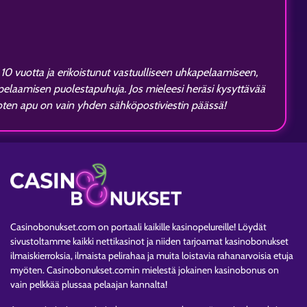
i 10 vuotta ja erikoistunut vastuulliseen uhkapelaamiseen,
n pelaamisen puolestapuhuja. Jos mieleesi heräsi kysyttävää
, joten apu on vain yhden sähköpostiviestin päässä!
Casinobonukset.com
on portaali kaikille kasinopelureille! Löydät
sivustoltamme kaikki
nettikasinot
ja niiden tarjoamat kasinobonukset
ilmaiskierroksia, ilmaista pelirahaa ja muita loistavia rahanarvoisia etuja
myöten. Casinobonukset.comin mielestä jokainen kasinobonus on
vain pelkkää plussaa pelaajan kannalta!