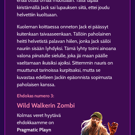
enää ottaa omaa muotoaan. Tällä tapaa
kiristämällä Jack sai lupauksen siitä, ettei joudu
helvettiin kuoltuaan.
Kuoleman koittaessa onneton Jack ei päässyt
kuitenkaan taivaaseenkaan. Tällöin paholainen
heitti helvetistä palavan hiilen, jonka Jack säilöi
nauriin sisään lyhdyksi. Tämä lyhty toimi ainoana
valona piinatulle sielulle, joka jäi maan päälle
vaeltamaan ikuisiksi ajoiksi. Sittemmin nauris on
muuttunut tarinoissa kurpitsaksi, mutta se
kuvastaa edelleen Jackin epäonnista sopimusta
paholaisen kanssa.
Ehdokas numero 3:
Wild Walkerin Zombi
Kolmas veret hyytävä
ehdokkaamme on
Pragmatic Playn