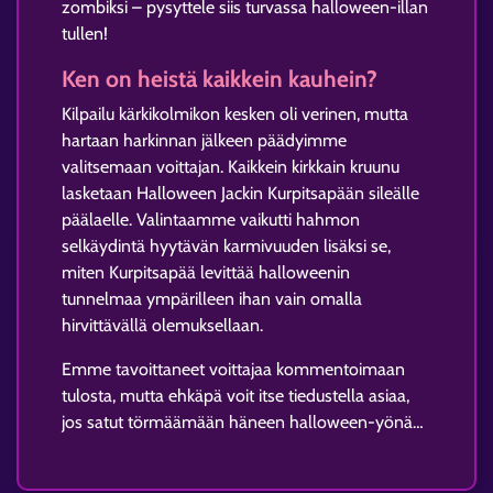
zombiksi – pysyttele siis turvassa halloween-illan
tullen!
Ken on heistä kaikkein kauhein?
Kilpailu kärkikolmikon kesken oli verinen, mutta
hartaan harkinnan jälkeen päädyimme
valitsemaan voittajan. Kaikkein kirkkain kruunu
lasketaan Halloween Jackin Kurpitsapään sileälle
päälaelle. Valintaamme vaikutti hahmon
selkäydintä hyytävän karmivuuden lisäksi se,
miten Kurpitsapää levittää halloweenin
tunnelmaa ympärilleen ihan vain omalla
hirvittävällä olemuksellaan.
Emme tavoittaneet voittajaa kommentoimaan
tulosta, mutta ehkäpä voit itse tiedustella asiaa,
jos satut törmäämään häneen halloween-yönä…