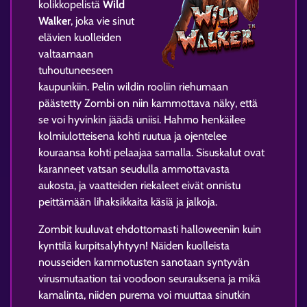
kolikkopelistä
Wild
Walker
, joka vie sinut
elävien kuolleiden
valtaamaan
tuhoutuneeseen
kaupunkiin. Pelin wildin rooliin riehumaan
päästetty Zombi on niin kammottava näky, että
se voi hyvinkin jäädä uniisi. Hahmo henkäilee
kolmiulotteisena kohti ruutua ja ojentelee
kouraansa kohti pelaajaa samalla. Sisuskalut ovat
karanneet vatsan seudulla ammottavasta
aukosta, ja vaatteiden riekaleet eivät onnistu
peittämään lihaksikkaita käsiä ja jalkoja.
Zombit kuuluvat ehdottomasti halloweeniin kuin
kynttilä kurpitsalyhtyyn! Näiden kuolleista
nousseiden kammotusten sanotaan syntyvän
virusmutaation tai voodoon seurauksena ja mikä
kamalinta, niiden purema voi muuttaa sinutkin