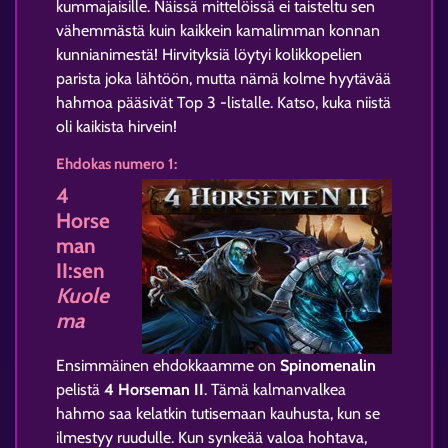
kummajaisille. Näissä mittelöissä ei taisteltu sen
vähemmästä kuin kaikkein kamalimman konnan
kunnianimestä! Hirvityksiä löytyi kolikkopelien
parista joka lähtöön, mutta nämä kolme hyytävää
hahmoa pääsivät Top 3 -listalle. Katso, kuka niistä
oli kaikista hirvein!
Ehdokas numero 1:
4
Horse
man
II:sen
Kuole
ma
Ensimmäinen ehdokkaamme on
Spinomenalin
pelistä
4 Horseman II
. Tämä kalmanvalkea
hahmo saa kelatkin tutisemaan kauhusta, kun se
ilmestyy ruudulle. Kun synkeää valoa hohtava,