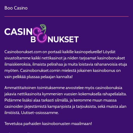
Boo Casino
Casinobonukset.com
on portaali kaikille kasinopelureille! Löydät
sivustoltamme kaikki
nettikasinot
ja niiden tarjoamat kasinobonukset
ilmaiskierroksia, ilmaista pelirahaa ja muita loistavia rahanarvoisia etuja
myöten. Casinobonukset.comin mielestä jokainen kasinobonus on
vain pelkkää plussaa pelaajan kannalta!
Ammattitaitoinen toimituksemme arvostelee myös casinobonuksia
jakavia nettikasinoita kymmenien vuosien kokemuksella rahapelialalta.
Pidämme lisäksi alaa tarkasti silmällä, ja kerromme muun muassa
casinoiden järjestämistä kampanjoista ja tarjouksista, sekä muista alan
ilmiöistä, Uutiset-osiossamme.
Tervetuloa parhaiden kasinobonusten maailmaan!