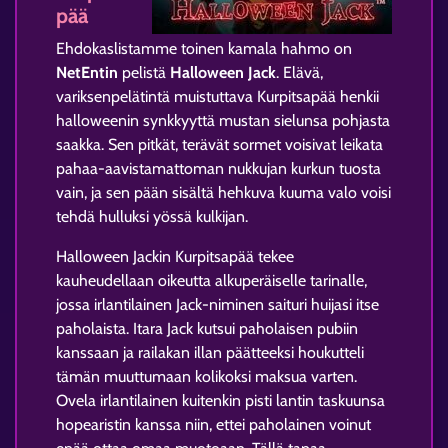
pää
Ehdokaslistamme toinen kamala hahmo on
NetEntin
pelistä
Halloween Jack
. Elävä,
variksenpelätintä muistuttava Kurpitsapää henkii
halloweenin synkkyyttä mustan sielunsa pohjasta
saakka. Sen pitkät, terävät sormet voisivat leikata
pahaa-aavistamattoman nukkujan kurkun tuosta
vain, ja sen pään sisältä hehkuva kuuma valo voisi
tehdä hulluksi yössä kulkijan.
Halloween Jackin Kurpitsapää tekee
kauheudellaan oikeutta alkuperäiselle tarinalle,
jossa irlantilainen Jack-niminen saituri huijasi itse
paholaista. Itara Jack kutsui paholaisen pubiin
kanssaan ja railakan illan päätteeksi houkutteli
tämän muuttumaan kolikoksi maksua varten.
Ovela irlantilainen kuitenkin pisti lantin taskuunsa
hopearistin kanssa niin, ettei paholainen voinut