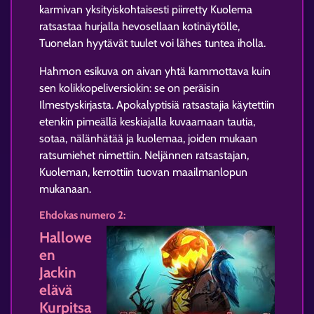
karmivan yksityiskohtaisesti piirretty Kuolema
ratsastaa hurjalla hevosellaan kotinäytölle,
Tuonelan hyytävät tuulet voi lähes tuntea iholla.
Hahmon esikuva on aivan yhtä kammottava kuin
sen kolikkopeliversiokin: se on peräisin
Ilmestyskirjasta. Apokalyptisiä ratsastajia käytettiin
etenkin pimeällä keskiajalla kuvaamaan tautia,
sotaa, nälänhätää ja kuolemaa, joiden mukaan
ratsumiehet nimettiin. Neljännen ratsastajan,
Kuoleman, kerrottiin tuovan maailmanlopun
mukanaan.
Ehdokas numero 2:
Hallowe
en
Jackin
elävä
Kurpitsa