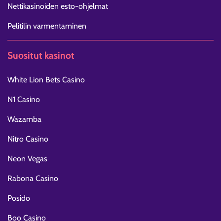
Nettikasinoiden esto-ohjelmat
Pelitilin varmentaminen
Suositut kasinot
White Lion Bets Casino
N1 Casino
Wazamba
Nitro Casino
Neon Vegas
Rabona Casino
Posido
Boo Casino