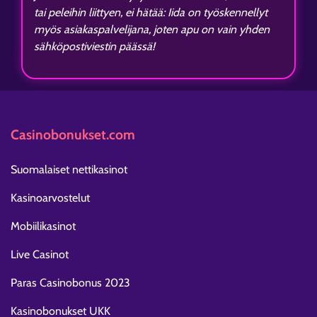
tai peleihin liittyen, ei hätää: Iida on työskennellyt
myös asiakaspalvelijana, joten apu on vain yhden
sähköpostiviestin päässä!
Casinobonukset.com
Suomalaiset nettikasinot
Kasinoarvostelut
Mobiilikasinot
Live Casinot
Paras Casinobonus 2023
Kasinobonukset UKK