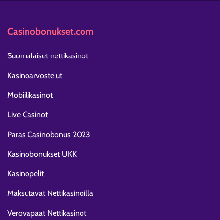
Casinobonukset.com
Suomalaiset nettikasinot
Kasinoarvostelut
Mobiilikasinot
Live Casinot
Paras Casinobonus 2023
Kasinobonukset UKK
Kasinopelit
Maksutavat Nettikasinoilla
Verovapaat Nettikasinot