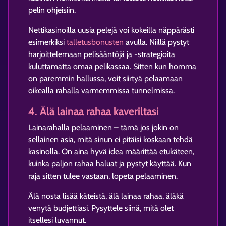
pelin ohjeisiin.
Nettikasinoilla uusia pelejä voi kokeilla näppärästi
esimerkiksi
talletusbonusten
avulla. Niillä pystyt
harjoittelemaan pelisääntöjä ja -strategioita
kuluttamatta omaa pelikassaa. Sitten kun homma
on paremmin hallussa, voit siirtyä pelaamaan
oikealla rahalla varmemmissa tunnelmissa.
4. Älä lainaa rahaa kaveriltasi
Lainarahalla pelaaminen – tämä jos jokin on
sellainen asia, mitä sinun ei pitäisi koskaan tehdä
kasinolla. On aina hyvä idea määrittää etukäteen,
kuinka paljon rahaa haluat ja pystyt käyttää. Kun
raja sitten tulee vastaan, lopeta pelaaminen.
Älä nosta lisää käteistä, älä lainaa rahaa, äläkä
venytä budjettiasi. Pysyttele siinä, mitä olet
itsellesi luvannut.