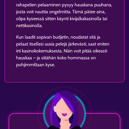
rahapelien pelaaminen pysyy hauskana puuhana,
josta voit nauttia ongelmitta. Tämä pätee aina,
olipa kyseessä sitten käynti kivijalkakasinolla tai
nettikasinolla.
Kun laadit sopivan budjetin, noudatat sitä ja
pelaat itsellesi uusia pelejä järkevästi, saat eniten
irti kasinokokemuksesta. Näin voit pitää oikeasti
hauskaa – ja siitähän koko hommassa on
pohjimmiltaan kyse.