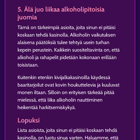
5. Älä juo liikaa alkoholipitoisia
juomia
Tämä on tärkeimpiä asioita, joita sinun ei pitäisi
koskaan tehdä kasinolla. Alkoholin vaikutuksen
alaisena päätöksiä tulee tehtyä usein turhan
kepein perustein. Kaikkein suositeltavinta on, että
alkoholi ja rahapelit pidetään kokonaan erillään
toisistaan.
Kuitenkin etenkin kivijalkakasinoilla käydessä
baaritarjoilut ovat kovin houkuttelevia ja kuuluvat
monen iltaan. Silloin on erityisen tärkeää pitää
mielessä, että liika alkoholin nauttiminen
heikentää harkitsemiskykyä.
Lopuksi
Lista asioista, joita sinun ei pitäisi koskaan tehdä
kasinolla, on luotu sinua varten. Haluamme, että