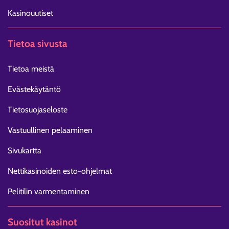
Kasinouutiset
Tietoa sivusta
Tietoa meistä
Evästekäytäntö
Tietosuojaseloste
Vastuullinen pelaaminen
Sivukartta
Nettikasinoiden esto-ohjelmat
Pelitilin varmentaminen
Suositut kasinot