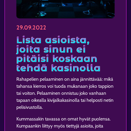
29.09.2022
Lista asioista,
joita sinun ei
pitäisi koskaan
tehdä kasinolla
Rahapelien pelaaminen on aina jännittävää: mikä
tahansa kierros voi tuoda mukanaan joko tappion
tai voiton. Pelaaminen onnistuu joko vanhaan
tapaan oikealla kivijalkakasinolla tai helposti netin
pelisivustolla.
Kummassakin tavassa on omat hyvät puolensa.
Kumpaankin liittyy myös tiettyjä asioita, joita