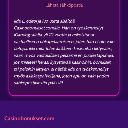
Lähetä sähköpostia
Iida L. editoi ja luo uutta sisältöä
Casinobonukset.comille. Hän on työskennellyt
iGaming-alalla yli 10 vuotta ja erikoistunut
vastuulliseen uhkapelaamiseen, joten hän ei ole vain
tietopankki mitä tulee kaikkeen kasinoihin liittyvään,
vaan myös vastuullisen pelaamisen puolestapuhuja.
Jos mieleesi heräsi kysyttävää kasinoihin, bonuksiin
tai peleihin liittyen, ei hätää: Iida on työskennellyt
myös asiakaspalvelijana, joten apu on vain yhden
sähköpostiviestin päässä!
Casinobonukset.com