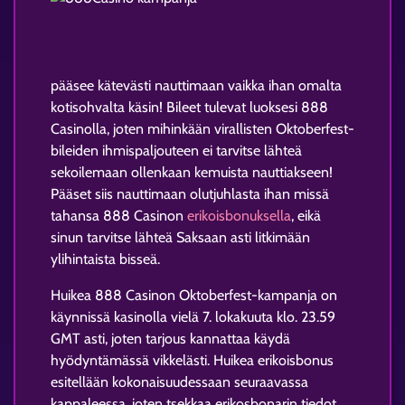
pääsee kätevästi nauttimaan vaikka ihan omalta
kotisohvalta käsin! Bileet tulevat luoksesi 888
Casinolla, joten mihinkään virallisten Oktoberfest-
bileiden ihmispaljouteen ei tarvitse lähteä
sekoilemaan ollenkaan kemuista nauttiakseen!
Pääset siis nauttimaan olutjuhlasta ihan missä
tahansa 888 Casinon
erikoisbonuksella
, eikä
sinun tarvitse lähteä Saksaan asti litkimään
ylihintaista bisseä.
Huikea 888 Casinon Oktoberfest-kampanja on
käynnissä kasinolla vielä 7. lokakuuta klo. 23.59
GMT asti, joten tarjous kannattaa käydä
hyödyntämässä vikkelästi. Huikea erikoisbonus
esitellään kokonaisuudessaan seuraavassa
kappaleessa, joten tsekkaa erikosbonarin tiedot