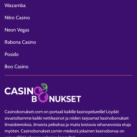
Wazamba
Nitro Casino
Neon Vegas
Rabona Casino
Posido
Boo Casino
Casinobonukset.com
on portaali kaikille kasinopelureille! Löydät
sivustoltamme kaikki
nettikasinot
ja niiden tarjoamat kasinobonukset
ilmaiskierroksia, ilmaista pelirahaa ja muita loistavia rahanarvoisia etuja
myöten. Casinobonukset.comin mielestä jokainen kasinobonus on