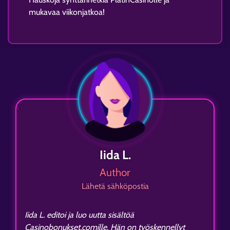
mukavaa viikonjatkoa!
Iida L.
Author
Lähetä sähköpostia
Iida L. editoi ja luo uutta sisältöä
Casinobonukset.comille. Hän on työskennellyt