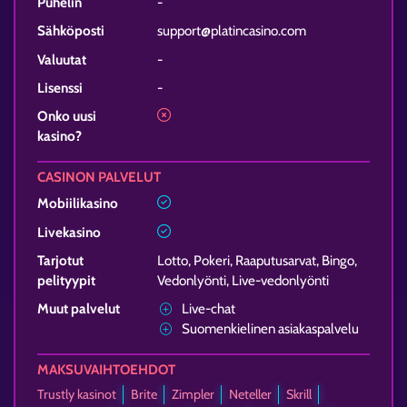
Puhelin
-
Sähköposti
support@platincasino.com
Valuutat
-
Lisenssi
-
Onko uusi
kasino?
CASINON PALVELUT
Mobiilikasino
Livekasino
Tarjotut
Lotto, Pokeri, Raaputusarvat, Bingo,
pelityypit
Vedonlyönti, Live-vedonlyönti
Muut palvelut
Live-chat
Suomenkielinen asiakaspalvelu
MAKSUVAIHTOEHDOT
Trustly kasinot
Brite
Zimpler
Neteller
Skrill