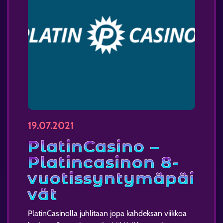
19.07.2021
PlatinCasino –
Platincasinon 8-
vuotissyntymäpäi
vät
PlatinCasinolla juhlitaan jopa kahdeksan viikkoa