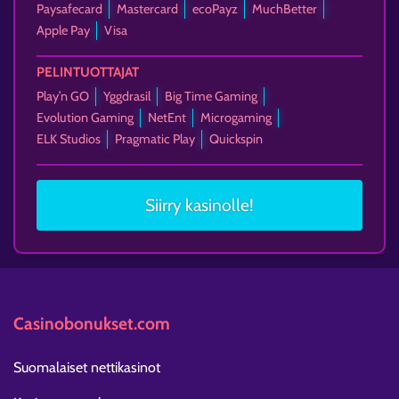
Paysafecard
Mastercard
ecoPayz
MuchBetter
Apple Pay
Visa
PELINTUOTTAJAT
Play’n GO
Yggdrasil
Big Time Gaming
Evolution Gaming
NetEnt
Microgaming
ELK Studios
Pragmatic Play
Quickspin
Siirry kasinolle!
Casinobonukset.com
Suomalaiset nettikasinot