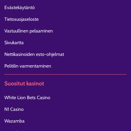
Evästekäytäntö
Tietosuojaseloste
Vastuullinen pelaaminen
Sivukartta
Nettikasinoiden esto-ohjelmat
Pelitilin varmentaminen
Suositut kasinot
White Lion Bets Casino
N1 Casino
Wazamba