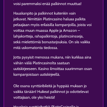
voisi paremmaksi enää palkinnot muuttua!
Hauskanpito ja palkinnot kuitenkin vain
jatkuvat. Nimittäin Platincasino haluaa palkita
pelaajiaan myös erilaisilla kampanjoilla, joista voi
voittaa muun muassa Apple ja Amazon –
lahjakortteja, rahapalkintoja, platincoinsseja,
sekä mielettömiä bonustarjouksia. On siis vaikka
mitä uskomatonta tiedossa.
Jotta pysyisit menossa mukana, niin kurkkaa aina
vähän väliä Platincasinolta saatuun
uutiskirjeeseen. Kasino ilmoittaa suurimman osan
kampanjoistaan uutiskirjeellä.
Ole osana synttäribileitä ja hyppää mukaan jo
vaikka tänään! Huikeat palkinnot jo odottelevat
voittajiaan, ole yksi heistä!
Hauskoja synttärihetkiä PlatinCasinolle ja