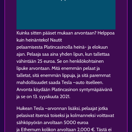
Kuinka sitten pääset mukaan arvontaan? Helppoa
kuin heinänteko! Nautit
pelaamisesta Platincasinolla heinä- ja elokuun
ajan. Pelaaja saa aina yhden lipun, kun tallettaa
vähintään 25 euroa. Se on henkilökohtainen
lipuke arvontaan. Mitä enemmän pelaat ja
talletat, sitä enemmän lippuja, ja sitä paremmat
mahdollisuudet saada Tesla –auto itselleen.
Arvonta käydään Platincasinon syntymäpäivänä
ja se on 13. syyskuuta 2021.
Huikean Tesla –arvonnan lisäksi, pelaajat jotka
pelasivat itsensä toiseksi ja kolmanneksi voittavat
sähköpyörän arvoltaan 5000 euroa
ja Ethernum kolikon arvoltaan 2,000 €. Tästä ei