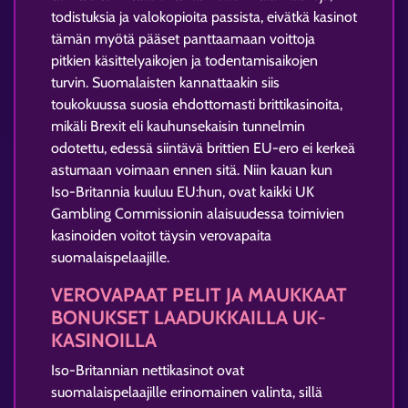
todistuksia ja valokopioita passista, eivätkä kasinot
tämän myötä pääset panttaamaan voittoja
pitkien käsittelyaikojen ja todentamisaikojen
turvin. Suomalaisten kannattaakin siis
toukokuussa suosia ehdottomasti brittikasinoita,
mikäli Brexit eli kauhunsekaisin tunnelmin
odotettu, edessä siintävä brittien EU-ero ei kerkeä
astumaan voimaan ennen sitä. Niin kauan kun
Iso-Britannia kuuluu EU:hun, ovat kaikki UK
Gambling Commissionin alaisuudessa toimivien
kasinoiden voitot täysin verovapaita
suomalaispelaajille.
VEROVAPAAT PELIT JA MAUKKAAT
BONUKSET LAADUKKAILLA UK-
KASINOILLA
Iso-Britannian nettikasinot ovat
suomalaispelaajille erinomainen valinta, sillä