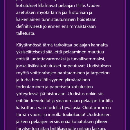
kotiutukset kilahtavat pelaajan tilille. Uuden
asetuksen myötä tämä jää historiaan ja
kaikenlainen tunnistautuminen hoidetaan
definitiivisesti jo ennen ensimmäistäkään
talletusta.
Käytännössä tämä tarkoittaa pelaajan kannalta
yksiselitteisesti sitä, että pelaaminen muuttuu
entistä luotettavammaksi ja turvallisemmaksi,
jonka lisäksi kotiutukset nopeutuvat. Uudistuksen
myötä voittorahojen panttaaminen ja tarpeeton
ja turha henkilöllisyyden ylimääräinen
todentaminen ja paperisota kotiutusten
yhteydessä jää historiaan. Uudistus onkin siis
erittäin tervetullut ja yksinomaan pelaajan kantilta
katsottuna vain todella hyvä asia. Odotammekin
tämän vuoksi jo innolla toukokuuta! Uudistuksen
jälkeen pelaajien ei siis enää kotiutuksen jälkeen
tarvitse toimittaa brittikasinolle mitään laskuja,