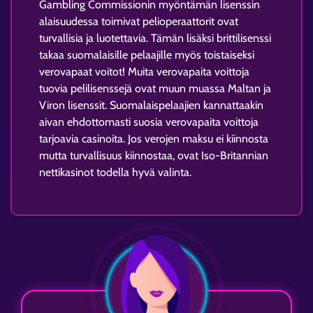
Gambling Commissionin myöntämän lisenssin
alaisuudessa toimivat pelioperaattorit ovat
turvallisia ja luotettavia. Tämän lisäksi brittilisenssi
takaa suomalaisille pelaajille myös toistaiseksi
verovapaat voitot! Muita verovapaita voittoja
tuovia pelilisenssejä ovat muun muassa Maltan ja
Viron lisenssit. Suomalaispelaajien kannattaakin
aivan ehdottomasti suosia verovapaita voittoja
tarjoavia casinoita. Jos verojen maksu ei kiinnosta
mutta turvallisuus kiinnostaa, ovat Iso-Britannian
nettikasinot todella hyvä valinta.