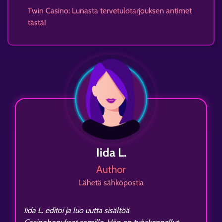
Twin Casino: Lunasta tervetulotarjouksen antimet
tästä!
Iida L.
Author
Lähetä sähköpostia
Iida L. editoi ja luo uutta sisältöä