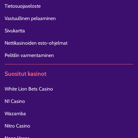
Tietosuojaseloste
Vastuullinen pelaaminen
Sivukartta
Nettikasinoiden esto-ohjelmat
Pelitilin varmentaminen
Suositut kasinot
White Lion Bets Casino
N1 Casino
Wazamba
Nitro Casino