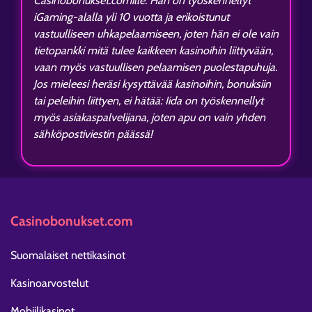
Casinobonukset.comille. Hän on työskennellyt
iGaming-alalla yli 10 vuotta ja erikoistunut
vastuulliseen uhkapelaamiseen, joten hän ei ole vain
tietopankki mitä tulee kaikkeen kasinoihin liittyvään,
vaan myös vastuullisen pelaamisen puolestapuhuja.
Jos mieleesi heräsi kysyttävää kasinoihin, bonuksiin
tai peleihin liittyen, ei hätää: Iida on työskennellyt
myös asiakaspalvelijana, joten apu on vain yhden
sähköpostiviestin päässä!
Casinobonukset.com
Suomalaiset nettikasinot
Kasinoarvostelut
Mobiilikasinot