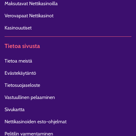
Maksutavat Nettikasinoilla
Verovapaat Nettikasinot
Kasinouutiset
Tietoa sivusta
Tietoa meistä
Evästekäytäntö
Tietosuojaseloste
Vastuullinen pelaaminen
Sivukartta
Nettikasinoiden esto-ohjelmat
Pelitilin varmentaminen