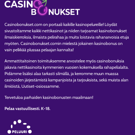
Casinobonukset.com
on portaali kaikille kasinopelureille! Löydät
sivustoltamme kaikki
nettikasinot
ja niiden tarjoamat kasinobonukset
ilmaiskierroksia, ilmaista pelirahaa ja muita loistavia rahanarvoisia etuja
myöten. Casinobonukset.comin mielestä jokainen kasinobonus on
vain pelkkää plussaa pelaajan kannalta!
Ammattitaitoinen toimituksemme arvostelee myös casinobonuksia
jakavia nettikasinoita kymmenien vuosien kokemuksella rahapelialalta.
Pidämme lisäksi alaa tarkasti silmällä, ja kerromme muun muassa
casinoiden järjestämistä kampanjoista ja tarjouksista, sekä muista alan
ilmiöistä, Uutiset-osiossamme.
Tervetuloa parhaiden kasinobonusten maailmaan!
Pelaa vastuullisesti. K-18.