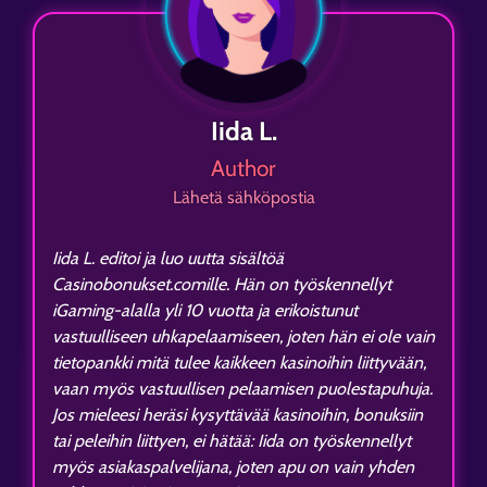
Iida L.
Author
Lähetä sähköpostia
Iida L. editoi ja luo uutta sisältöä
Casinobonukset.comille. Hän on työskennellyt
iGaming-alalla yli 10 vuotta ja erikoistunut
vastuulliseen uhkapelaamiseen, joten hän ei ole vain
tietopankki mitä tulee kaikkeen kasinoihin liittyvään,
vaan myös vastuullisen pelaamisen puolestapuhuja.
Jos mieleesi heräsi kysyttävää kasinoihin, bonuksiin
tai peleihin liittyen, ei hätää: Iida on työskennellyt
myös asiakaspalvelijana, joten apu on vain yhden