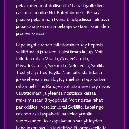
pelaamisen mahdollisuutta? Lapalingolle live
casinon tarjoilee Net Entertainment. Pelaaja
pääsee pelaamaan livenä blackjackissa, ruletissa
ja baccaratissa muita pelaajia vastaan, kauniiden
jakajien kanssa.
Lapalingolle rahan tallettaminen käy heposti,
välittömästi ja kaiken lisäksi ilman kuluja. Voit
tallettaa rahaa Visalla, MasterCardilla,
PaysafeCardilla, SoFortilla, Netellerillä, Skrillillä,
Trustlyllä ja TrustPaylla. Näin pitkästä listasta
jokaiselle varmasti löytyy mieluisin tapa siirtää
rahaa pelitilille. Rahojen kotiuttaminen käy myös
vaivattomasti ja yleensä nostoissa kestää
maksimissaan 3 työpäivää. Voit nostaa rahat
pankkitillesi, Netellerille tai Skrillille. Lapalingo -
casinon asiakaspalvelu palvelee ympäri
vuorokauden. Asiakapalveluun saa yhteyden
Lapalingon sivuilla täytettävällä lomakkeella tai