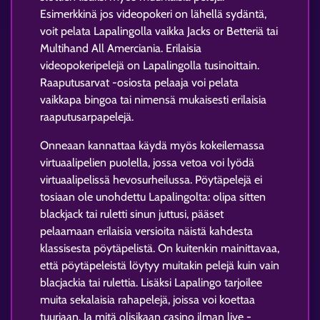
Esimerkkinä jos videopokeri on lähellä sydäntä,
voit pelata Lapalingolla vaikka Jacks or Betteriä tai
Multihand All Amerciania. Erilaisia
videopokeripelejä on Lapalingolla tusinoittain.
Raaputusarvat -osiosta pelaaja voi pelata
vaikkapa bingoa tai nimensä mukaisesti erilaisia
raaputusarpapelejä.
Onneaan kannattaa käydä myös kokeilemassa
virtuaalipelien puolella, jossa vetoa voi lyödä
virtuaalipelissä hevosurheilussa. Pöytäpelejä ei
tosiaan ole unohdettu Lapalingolta: olipa sitten
blackjack tai ruletti sinun juttusi, pääset
pelaamaan erilaisia versioita näistä kahdesta
klassisesta pöytäpelistä. On kuitenkin mainittavaa,
että pöytäpeleistä löytyy muitakin pelejä kuin vain
blacjackia tai rulettia. Lisäksi Lapalingo tarjoilee
muita sekalaisia rahapelejä, joissa voi koettaa
tuuriaan. Ja mitä olisikaan casino ilman live -