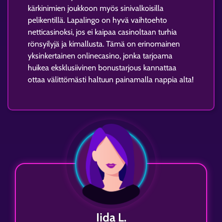
kärkinimien joukkoon myös sinivalkoisilla
pelikentillä. Lapalingo on hyvä vaihtoehto
netticasinoksi, jos ei kaipaa casinoltaan turhia
rönsyilyjä ja kimallusta. Tämä on erinomainen
yksinkertainen onlinecasino, jonka tarjoama
huikea eksklusiivinen bonustarjous kannattaa
ottaa välittömästi haltuun painamalla nappia alta!
Iida L.