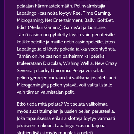
pelaajan hämmästelemään. Pelinvalmistajia
Lapalingo -casinolta löytyy Reel Time Gaming,
Microgaming, Net Entertainment, Bally, iSoftBet,
Edict (Merkur Gaming), GameArt ja LionLine.
Tämä casino on pyhitetty täysin vain perinteisille
kolikkopeleille ja muille netin casinopeleille, joten
Lapalingolta ei löydy pokeria taikka vedonlyöntiä.
Tämän online casinon parhaimmiksi peleiksi
tituleerataan Draculaa, Wishing Welliä, New Crazy
Seveniä ja Lucky Unicornia. Pelejä voi selata
pelien genrejen mukaan tai vaikkapa jos olet suuri
Microgaminging pelien ystävä, voit valita listalle
vain tämän valmistajan pelit.
Etkö tiedä mitä pelata? Voit selata valikoimaa
myös suosittuimpien ja uusien pelien perusteella.
Joka tapauksessa erilaisia slotteja löytyy varmasti
jokaiseen makuun. Lapalingo -casino tarjoaa
slottien lisäksi myös muunlaisia pelejä.