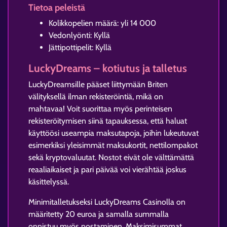
Tietoa peleistä
Kolikkopelien määrä: yli 14 000
Vedonlyönti: Kyllä
Jättipottipelit: Kyllä
LuckyDreams – kotiutus ja talletus
LuckyDreamsille pääset liittymään Briten
välityksellä ilman rekisteröintiä, mikä on
mahtavaa! Voit suorittaa myös perinteisen
rekisteröitymisen siinä tapauksessa, että haluat
käyttöösi useampia maksutapoja, joihin lukeutuvat
esimerkiksi yleisimmät maksukortit, nettilompakot
sekä kryptovaluutat. Nostot eivät ole välttämättä
reaaliaikaiset ja pari päivää voi vierähtää joskus
käsittelyssä.
Minimitalletukseksi LuckyDreams Casinolla on
määritetty 20 euroa ja samalla summalla
onnistuu myös nostaminen. Maksimisummat