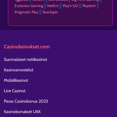
Evolution Gaming
NetEnt
Play’n GO
Playtech
Pragmatic Play
Quickspin
Casinobonukset.com
Suomalaiset nettikasinot
Kasinoarvostelut
Mobiilikasinot
Live Casinot
Paras Casinobonus 2023
Kasinobonukset UKK