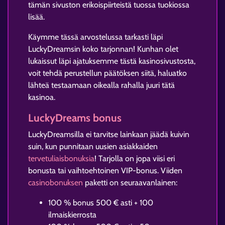
tämän sivuston erikoispiirteistä tuossa tuokiossa
lisää.
Käymme tässä arvostelussa tarkasti läpi
LuckyDreamsin koko tarjonnan! Kunhan olet
lukaissut läpi ajatuksemme tästä kasinosivustosta,
voit tehdä perustellun päätöksen siitä, haluatko
lähteä testaamaan oikealla rahalla juuri tätä
kasinoa.
LuckyDreams bonus
LuckyDreamsilla ei tarvitse lainkaan jäädä kuivin
suin, kun punnitaan uusien asiakkaiden
tervetuliaisbonuksia
! Tarjolla on jopa viisi eri
bonusta tai vaihtoehtoinen VIP-bonus. Viiden
casinobonuksen
paketti on seuraavanlainen:
100 % bonus 500 € asti + 100
ilmaiskierrosta