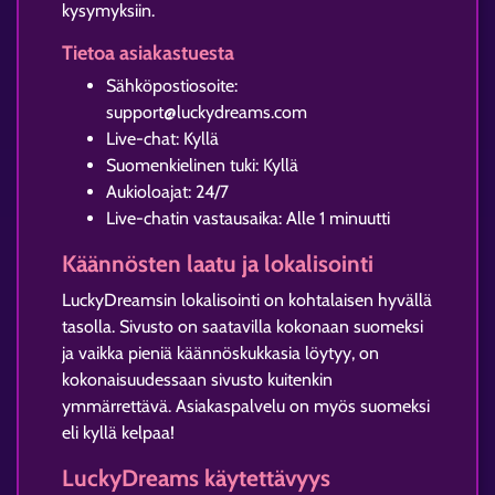
kysymyksiin.
Tietoa asiakastuesta
Sähköpostiosoite:
support@luckydreams.com
Live-chat: Kyllä
Suomenkielinen tuki: Kyllä
Aukioloajat: 24/7
Live-chatin vastausaika: Alle 1 minuutti
Käännösten laatu ja lokalisointi
LuckyDreamsin lokalisointi on kohtalaisen hyvällä
tasolla. Sivusto on saatavilla kokonaan suomeksi
ja vaikka pieniä käännöskukkasia löytyy, on
kokonaisuudessaan sivusto kuitenkin
ymmärrettävä. Asiakaspalvelu on myös suomeksi
eli kyllä kelpaa!
LuckyDreams käytettävyys