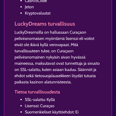
CashToCode
Jeton
Kryptovaluutat
LuckyDreams turvallisuus
LuckyDreamsilla on hallussaan Curaçaon
peliviranomaisen myöntämä lisenssi eli voitot
eivät ole ikävä kyllä verovapaat. Mitä
turvallisuuteen tulee, on Curaçaon
peliviranomainen nykyisin aivan hyvässä
maineessa, maksutavat ovat tunnettuja ja sivusto
on SSL-salattu, kuten asiaan kuuluu. Säännöt ja
ehdot sekä tietosuojalausekkeen löydät tutusta
paikasta kasinon alatunnisteesta.
Tietoa turvallisuudesta
SSL-salattu: Kyllä
Lisenssi: Curaçao
Suomenkieliset käyttöehdot: Ei