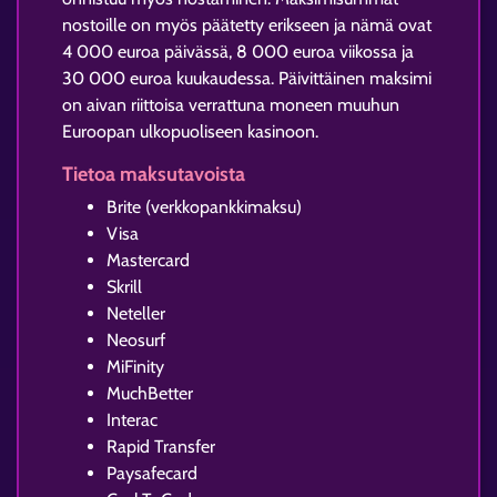
nostoille on myös päätetty erikseen ja nämä ovat
4 000 euroa päivässä, 8 000 euroa viikossa ja
30 000 euroa kuukaudessa. Päivittäinen maksimi
on aivan riittoisa verrattuna moneen muuhun
Euroopan ulkopuoliseen kasinoon.
Tietoa maksutavoista
Brite (verkkopankkimaksu)
Visa
Mastercard
Skrill
Neteller
Neosurf
MiFinity
MuchBetter
Interac
Rapid Transfer
Paysafecard