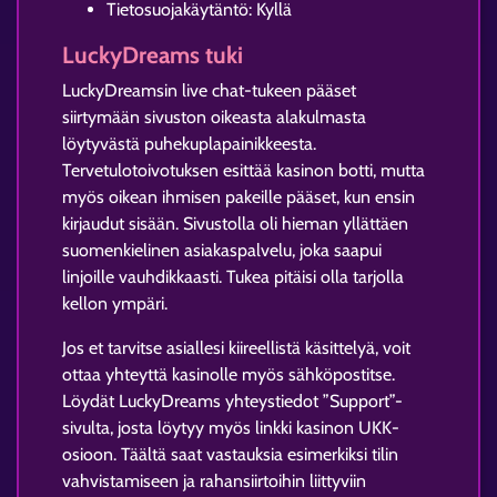
Tietosuojakäytäntö: Kyllä
LuckyDreams tuki
LuckyDreamsin live chat-tukeen pääset
siirtymään sivuston oikeasta alakulmasta
löytyvästä puhekuplapainikkeesta.
Tervetulotoivotuksen esittää kasinon botti, mutta
myös oikean ihmisen pakeille pääset, kun ensin
kirjaudut sisään. Sivustolla oli hieman yllättäen
suomenkielinen asiakaspalvelu, joka saapui
linjoille vauhdikkaasti. Tukea pitäisi olla tarjolla
kellon ympäri.
Jos et tarvitse asiallesi kiireellistä käsittelyä, voit
ottaa yhteyttä kasinolle myös sähköpostitse.
Löydät LuckyDreams yhteystiedot ”Support”-
sivulta, josta löytyy myös linkki kasinon UKK-
osioon. Täältä saat vastauksia esimerkiksi tilin
vahvistamiseen ja rahansiirtoihin liittyviin