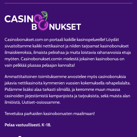
Casinobonukset.com
on portaali kaikille kasinopelureille! Löydät
sivustoltamme kaikki
nettikasinot
ja niiden tarjoamat kasinobonukset
ilmaiskierroksia, ilmaista pelirahaa ja muita loistavia rahanarvoisia etuja
myöten. Casinobonukset.comin mielestä jokainen kasinobonus on
vain pelkkää plussaa pelaajan kannalta!
Ammattitaitoinen toimituksemme arvostelee myös casinobonuksia
jakavia nettikasinoita kymmenien vuosien kokemuksella rahapelialalta.
Pidämme lisäksi alaa tarkasti silmällä, ja kerromme muun muassa
casinoiden järjestämistä kampanjoista ja tarjouksista, sekä muista alan
ilmiöistä, Uutiset-osiossamme.
Tervetuloa parhaiden kasinobonusten maailmaan!
Pelaa vastuullisesti. K-18.