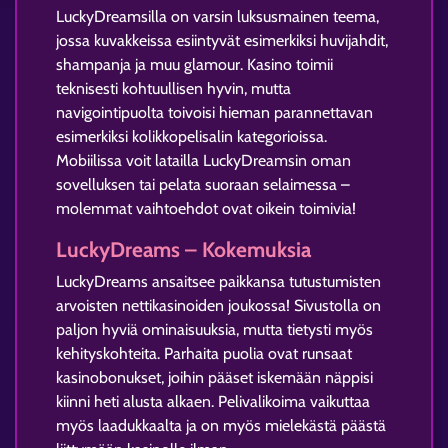
LuckyDreamsilla on varsin luksusmainen teema,
jossa kuvakkeissa esiintyvät esimerkiksi huvijahdit,
shampanja ja muu glamour. Kasino toimii
teknisesti kohtuullisen hyvin, mutta
navigointipuolta toivoisi hieman parannettavan
esimerkiksi kolikkopelisalin kategorioissa.
Mobiilissa voit latailla LuckyDreamsin oman
sovelluksen tai pelata suoraan selaimessa –
molemmat vaihtoehdot ovat oikein toimivia!
LuckyDreams – Kokemuksia
LuckyDreams ansaitsee paikkansa tutustumisten
arvoisten nettikasinoiden joukossa! Sivustolla on
paljon hyviä ominaisuuksia, mutta tietysti myös
kehityskohteita. Parhaita puolia ovat runsaat
kasinobonukset, joihin pääset iskemään näppisi
kiinni heti alusta alkaen. Pelivalikoima vaikuttaa
myös laadukkaalta ja on myös mielekästä päästä