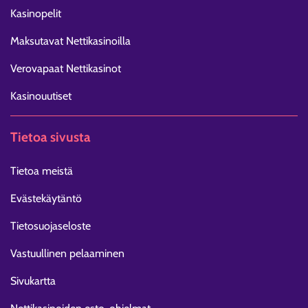
Kasinopelit
Maksutavat Nettikasinoilla
Verovapaat Nettikasinot
Kasinouutiset
Tietoa sivusta
Tietoa meistä
Evästekäytäntö
Tietosuojaseloste
Vastuullinen pelaaminen
Sivukartta