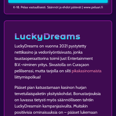
K-18. Pelaa vastuullisesti.
Säännöt ja ehdot pätevät
| www.peluuri.fi
LuckyDreams
LuckyDreams on vuonna 2021 pystytetty
nettikasino ja vedonlyöntisivusto, jonka
taustaoperaattorina toimii Just Entertainment
B.V.-niminen yritys. Sivustolla on Curaçaon
pelilisenssi, mutta tarjolla on silti
pikakasinomaista
liittymispolkua!
Pääset pian katsastamaan kasinon hurjan
tervetuliaispaketin yksityiskohdat. Bonustarjouksia
on luvassa tietysti myös säännölliseen tahtiin
LuckyDreamsin kampanjasivuilta. Muitakin
positiivisia ominaisuuksia on – pääset lukemaan