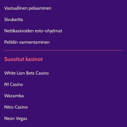
Vastuullinen pelaaminen
Sivukartta
Nettikasinoiden esto-ohjelmat
Pelitilin varmentaminen
Suositut kasinot
White Lion Bets Casino
N1 Casino
Wazamba
Nitro Casino
Neon Vegas