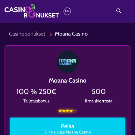
Casinobonukset
Moana Casino
Moana Casino
100 % 250€
500
Talletusbonus
Ilmaiskierrosta
Pelaa
Siirry sivulle Moana Casino