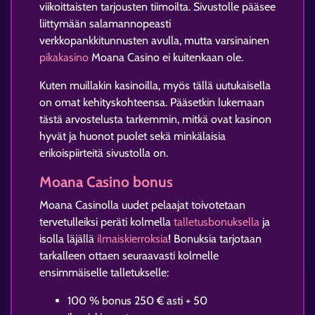
viikoittaisten tarjousten tiimoilta. Sivustolle pääsee
liittymään salamannopeasti
verkkopankkitunnusten avulla, mutta varsinainen
pikakasino
Moana Casino ei kuitenkaan ole.
Kuten muillakin kasinoilla, myös tällä uutukaisella
on omat kehityskohteensa. Pääsetkin lukemaan
tästä arvostelusta tarkemmin, mitkä ovat kasinon
hyvät ja huonot puolet sekä minkälaisia
erikoispiirteitä sivustolla on.
Moana Casino bonus
Moana Casinolla uudet pelaajat toivotetaan
tervetulleiksi peräti kolmella
talletusbonuksella
ja
isolla läjällä
ilmaiskierroksia
! Bonuksia tarjotaan
tarkalleen ottaen seuraavasti kolmelle
ensimmäiselle talletukselle:
100 % bonus 250 € asti + 50