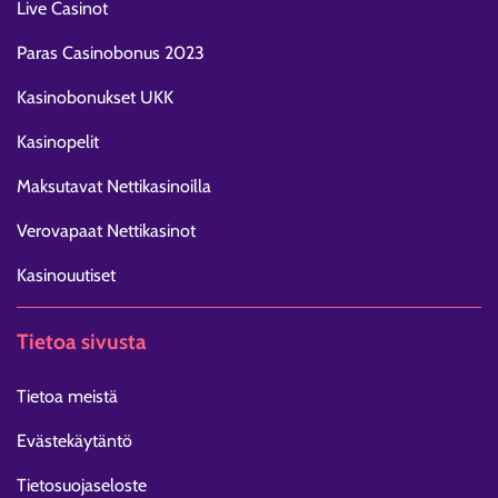
Live Casinot
Paras Casinobonus 2023
Kasinobonukset UKK
Kasinopelit
Maksutavat Nettikasinoilla
Verovapaat Nettikasinot
Kasinouutiset
Tietoa sivusta
Tietoa meistä
Evästekäytäntö
Tietosuojaseloste