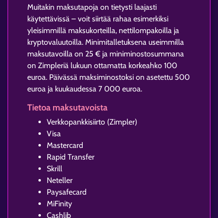
Muitakin maksutapoja on tietysti laajasti
käytettävissä – voit siirtää rahaa esimerkiksi
yleisimmillä maksukorteilla, nettilompakoilla ja
kryptovaluutoilla. Minimitalletuksena useimmilla
maksutavoilla on 25 € ja miniminostosummana
on Zimpleriä lukuun ottamatta korkeahko 100
euroa. Päivässä maksiminostoksi on asetettu 500
euroa ja kuukaudessa 7 000 euroa.
Tietoa maksutavoista
Verkkopankkisiirto (Zimpler)
Visa
Mastercard
Rapid Transfer
Skrill
Neteller
Paysafecard
MiFinity
Cashlib