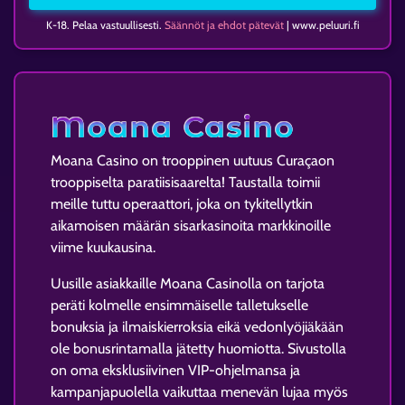
K-18. Pelaa vastuullisesti.
Säännöt ja ehdot pätevät
| www.peluuri.fi
Moana Casino
Moana Casino on trooppinen uutuus Curaçaon
trooppiselta paratiisisaarelta! Taustalla toimii
meille tuttu operaattori, joka on tykitellytkin
aikamoisen määrän sisarkasinoita markkinoille
viime kuukausina.
Uusille asiakkaille Moana Casinolla on tarjota
peräti kolmelle ensimmäiselle talletukselle
bonuksia ja ilmaiskierroksia eikä vedonlyöjiäkään
ole bonusrintamalla jätetty huomiotta. Sivustolla
on oma eksklusiivinen VIP-ohjelmansa ja
kampanjapuolella vaikuttaa menevän lujaa myös