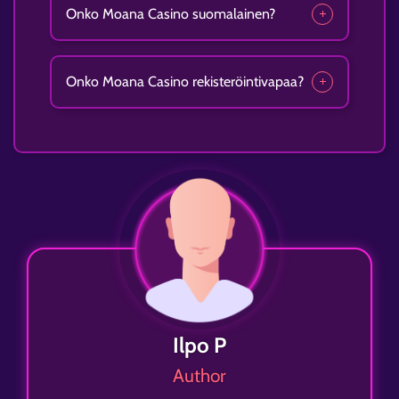
Onko Moana Casino suomalainen?
Onko Moana Casino rekisteröintivapaa?
Ilpo P
Author