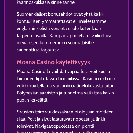
käännöskukkasia sinne tänne.
Suomenkieliset bonusehdot ovat yhtä kaikki
kohtuullisen ymmärrettävät eli mielestämme
englanninkielistä versiota ei ole kuitenkaan
tarpeen tavailla. Kampanjapuolella ei vaikuttaisi
olevan sen kummemmin suomalaisille
suunnattuja tarjouksia.
Moana Casino käytettävyys
Moana Casinolla vaihdat vapaalle ja voit kuulla
laineiden liplattavan troopiikissa! Kasinon miljöön
voikin kuvitella olevan animaatioelokuvasta tutun
Polynesian saariston ja tunnelma vaikuttaa kaikin
puolin letkeältä.
Sivuston toimivuudessakaan ei ole juuri moitteen
sijaa. Pelit ja sivut latautuvat nopeasti ja linkit
toimivat. Navigaatiopuolessa on pientä