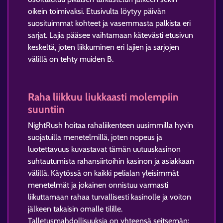
oikein toimivaksi. Etusivulta löytyy päivän
suosituimmat kohteet ja vasemmasta palkista eri
sarjat. Lajia pääsee vaihtamaan kätevästi etusivun
keskeltä, joten liikkuminen eri lajien ja sarjojen
välillä on tehty muiden B.
Raha liikkuu liukkaasti molempiin
suuntiin
NightRush hoitaa rahaliikenteen uusimmilla hyvin
suojatuilla menetelmillä, joten nopeus ja
luotettavuus kuvastavat tämän uutuuskasinon
suhtautumista rahansiirtoihin kasinon ja asiakkaan
välillä. Käytössä on kaikki pelialan yleisimmät
menetelmät ja jokainen onnistuu varmasti
liikuttamaan rahaa turvallisesti kasinolle ja voiton
jälkeen takaisin omalle tilille.
Talletusmahdollisuuksia on yhteensä seitsemän: