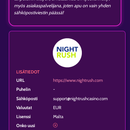
myös asiakaspalvelijana, joten apu on vain yhden
sähköpostiviestin päässä!
LISÄTIEDOT
URL
https://www.nightrush.com
Puhelin
-
Sähköposti
support@nightrushcasino.com
Valuutat
EUR
Lisenssi
Malta
Onko uusi