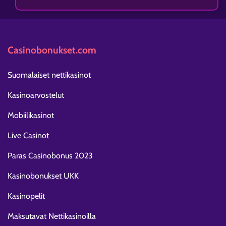
Casinobonukset.com
Suomalaiset nettikasinot
Kasinoarvostelut
Mobiilikasinot
Live Casinot
Paras Casinobonus 2023
Kasinobonukset UKK
Kasinopelit
Maksutavat Nettikasinoilla