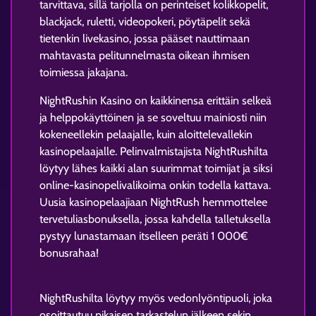
tarvittava, sillä tarjolla on perinteiset kolikkopelit,
blackjack, ruletti, videopokeri, pöytäpelit sekä
tietenkin livekasino, jossa pääset nauttimaan
mahtavasta pelitunnelmasta oikean ihmisen
toimiessa jakajana.
NightRushin Kasino on kaikkinensa erittäin selkeä
ja helppokäyttöinen ja se soveltuu mainiosti niin
kokeneellekin pelaajalle, kuin aloittelevallekin
kasinopelaajalle. Pelinvalmistajista NightRushilta
löytyy lähes kaikki alan suurimmat toimijat ja siksi
online-kasinopelivalikoima onkin todella kattava.
Uusia kasinopelaajiaan NightRush hemmottelee
tervetuliasbonuksella, jossa kahdella talletuksella
pystyy lunastamaan itselleen peräti 1 000€
bonusrahaa!
NightRushilta löytyy myös vedonlyöntipuoli, joka
osoittautuu pikaisen tarkastelun jälkeen sekin