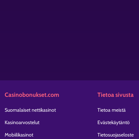
Casinobonukset.com
Tietoa sivusta
Suomalaiset nettikasinot
Tietoa meistä
Kasinoarvostelut
Evästekäytäntö
Mobiilikasinot
Tietosuojaseloste