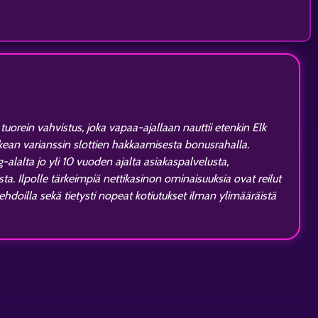
uorein vahvistus, joka vapaa-ajallaan nauttii etenkin Elk
rkean varianssin slottien hakkaamisesta bonusrahalla.
lalta jo yli 10 vuoden ajalta asiakaspalvelusta,
a. Ilpolle tärkeimpiä nettikasinon ominaisuuksia ovat reilut
sehdoilla sekä tietysti nopeat kotiutukset ilman ylimääräistä