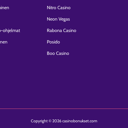
minen
Nitro Casino
Neon Vegas
o-ohjelmat
Rabona Casino
inen
Posido
Boo Casino
Copyright © 2026 casinobonukset.com