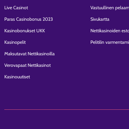
Live Casinot
Vastuullinen pelaa
Paras Casinobonus 2023
Sivukartta
Kasinobonukset UKK
Nettikasinoiden est
Kasinopelit
Pelitilin varmentam
Maksutavat Nettikasinoilla
Verovapaat Nettikasinot
Kasinouutiset