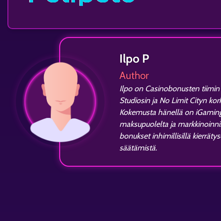
Ilpo P
Author
Ilpo on Casinobonusten tiimin t
Studiosin ja No Limit Cityn ko
Kokemusta hänellä on iGaming-a
maksupuolelta ja markkinoinnist
bonukset inhimillisillä kierräty
säätämistä.