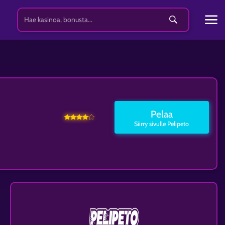
Pelaa
Siirry sivulle Pelipeto