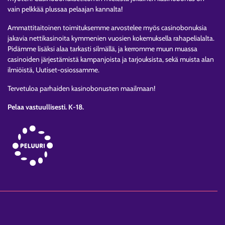
vain pelkkää plussaa pelaajan kannalta!
Ammattitaitoinen toimituksemme arvostelee myös casinobonuksia
jakavia nettikasinoita kymmenien vuosien kokemuksella rahapelialalta.
Pidämme lisäksi alaa tarkasti silmällä, ja kerromme muun muassa
casinoiden järjestämistä kampanjoista ja tarjouksista, sekä muista alan
ilmiöistä, Uutiset-osiossamme.
Tervetuloa parhaiden kasinobonusten maailmaan!
Pelaa vastuullisesti. K-18.