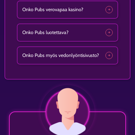
Onko Pubs verovapaa kasino?
Onko Pubs luotettava?
Onko Pubs myös vedonlyöntisivusto?