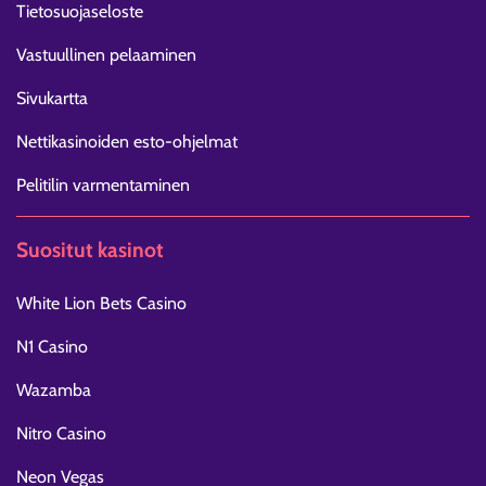
Tietosuojaseloste
Vastuullinen pelaaminen
Sivukartta
Nettikasinoiden esto-ohjelmat
Pelitilin varmentaminen
Suositut kasinot
White Lion Bets Casino
N1 Casino
Wazamba
Nitro Casino
Neon Vegas