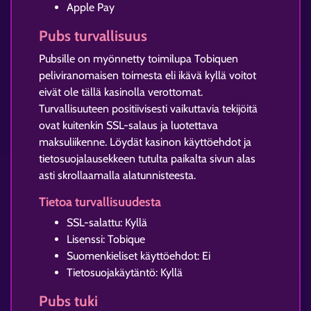
Apple Pay
Pubs turvallisuus
Pubsille on myönnetty toimilupa Tobiquen
peliviranomaisen toimesta eli ikävä kyllä voitot
eivät ole tällä kasinolla verottomat.
Turvallisuuteen positiivisesti vaikuttavia tekijöitä
ovat kuitenkin SSL-salaus ja luotettava
maksuliikenne. Löydät kasinon käyttöehdot ja
tietosuojalausekkeen tutulta paikalta sivun alas
asti skrollaamalla alatunnisteesta.
Tietoa turvallisuudesta
SSL-salattu: Kyllä
Lisenssi: Tobique
Suomenkieliset käyttöehdot: Ei
Tietosuojakäytäntö: Kyllä
Pubs tuki