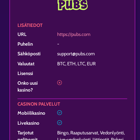
LISÄTIEDOT
URL
https://pubs.com
Puhelin
-
Sähköposti
support@pubs.com
Valuutat
BTC, ETH, LTC, EUR
Lisenssi
Onko uusi
kasino?
CASINON PALVELUT
Mobiilikasino
Livekasino
Tarjotut
Bingo, Raaputusarvat, Vedonlyönti,
pelityypit
Live-vedonlyönti, Jättipotit, Pokeri