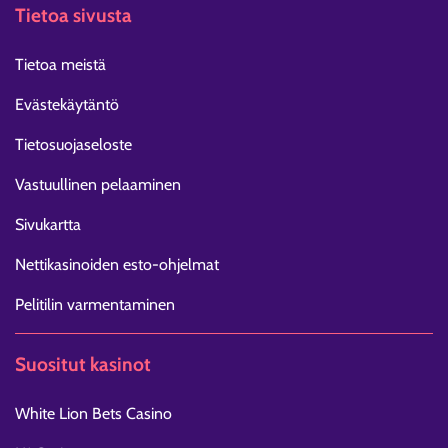
Tietoa sivusta
Tietoa meistä
Evästekäytäntö
Tietosuojaseloste
Vastuullinen pelaaminen
Sivukartta
Nettikasinoiden esto-ohjelmat
Pelitilin varmentaminen
Suositut kasinot
White Lion Bets Casino