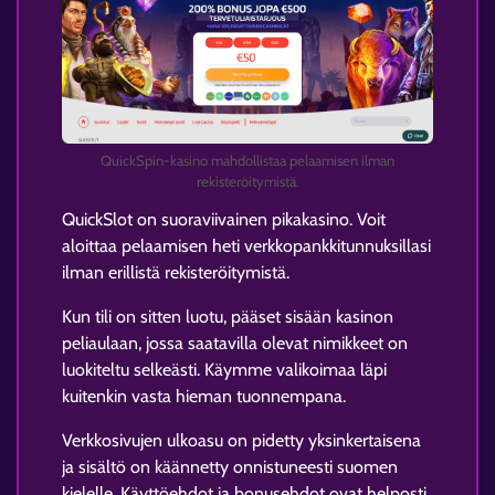
QuickSpin-kasino mahdollistaa pelaamisen ilman
rekisteröitymistä.
QuickSlot on suoraviivainen pikakasino. Voit
aloittaa pelaamisen heti verkkopankkitunnuksillasi
ilman erillistä rekisteröitymistä.
Kun tili on sitten luotu, pääset sisään kasinon
peliaulaan, jossa saatavilla olevat nimikkeet on
luokiteltu selkeästi. Käymme valikoimaa läpi
kuitenkin vasta hieman tuonnempana.
Verkkosivujen ulkoasu on pidetty yksinkertaisena
ja sisältö on käännetty onnistuneesti suomen
kielelle. Käyttöehdot ja bonusehdot ovat helposti