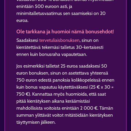
enintään 500 euroon asti, ja
minimitalletusvaatimus sen saamiseksi on 20
euroa.
Ole tarkkana ja huomioi nämä bonusehdot!
Saadaksesi
tervetuliaisbonuksen
, sinun on
kierrätettävä tekemäsi talletus 30-kertaisesti
ennen kuin bonusraha vapautetaan.
Jos esimerkiksi talletat 25 euroa saadaksesi 50
euron bonuksen, sinun on asetettava yhteensä
750 euron edestä panoksia kolikkopeleissä ennen
kuin bonus vapautuu käytettäväksesi (25 € x 30 =
750 €). Kannattaa myös huomioida, että saat
pitää kierrätyksen aikana keräämistäsi
mahdollisista voitoista enintään 2 000 €. Tämän
summan ylittävät voitot mitätöidään kierrätyksen
täyttymisen jälkeen.