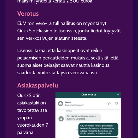
maksimi yhdellä kertaa 2 500 euroa.
Verotus
Ei. Viron vero- ja tullihallitus on myöntänyt
QuickSlot-kasinolle lisenssin, jonka tiedot löytyvät
sen verkkosivujen alatunnisteesta.
Lisenssi takaa, että kasinopelit ovat reilun
pelaamisen periaatteiden mukaisia, sekä sitä, että
suomalaiset pelaajat saavat nauttia kasinolta
saaduista voitoista täysin verovapaasti.
Asiakaspalvelu
QuickSlotin
asiakastuki on
tavoitettavissa
ympäri
vuorokauden 7
päivänä