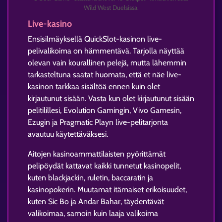
Wild West Duelsissa.
Live-kasino
Ensisilmäyksellä QuickSlot-kasinon live-
pelivalikoima on hämmentävä. Tarjolla näyttää
olevan vain kourallinen pelejä, mutta lähemmin
tarkasteltuna saatat huomata, että et näe live-
kasinon tarkkaa sisältöä ennen kuin olet
kirjautunut sisään. Vasta kun olet kirjautunut sisään
pelitilillesi, Evolution Gamingin, Vivo Gamesin,
Ezugin ja Pragmatic Playn live-pelitarjonta
avautuu käytettäväksesi.
Aitojen kasinoammattilaisten pyörittämät
pelipöydät kattavat kaikki tunnetut kasinopelit,
kuten blackjackin, ruletin, baccaratin ja
kasinopokerin. Muutamat itämaiset erikoisuudet,
kuten Sic Bo ja Andar Bahar, täydentävät
valikoimaa, samoin kuin laaja valikoima