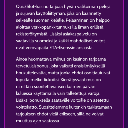
QuickSlot-kasino tarjoaa hyvän valikoiman pelejä
ja sujuvan käyttöliittymän, joka on käännetty
selkeälle suomen kielelle. Pelaaminen on helppo
aloittaa verkkopankkitunnuksilla ilman erillistä
rekisteröitymistä. Lisäksi asiakaspalvelu on
saatavilla suomeksi ja kaikki mahdolliset voitot
ovat verovapaita ETA-lisenssin ansiosta.
Ainoa huomattava miinus on kasinon tarjoama
tervetuliaisbonus, joka vaikutti ensisilmäyksellä
houkuttelevalta, mutta jonka ehdot osoittautuivat
lopulta melko tiukoiksi. Kierrätysvaatimus on
nimittäin suoritettava vain kolmen päivän
kuluessa käyttämällä vain talletettuja varoja.
Lisäksi bonuksella saataville voitoille on asetettu
voittokatto. Suosittelemme kuitenkin tarkistamaan
tarjouksen ehdot vielä erikseen, sillä ne voivat
muuttua ajan saatossa.