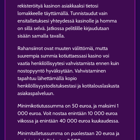
rekisteröityä kasinon asiakkaaksi tietosi
lomakkeelle täyttämällä. Tunnistaudut vain
ensitalletuksesi yhteydessä kasinolle ja homma
on sillä selvä. Jatkossa pelitilille kirjaudutaan
sisään samalla tavalla.
Rahansiirrot ovat muuten välittömiä, mutta
suurempia summia kotiuttaessasi kasino voi
vaatia henkilöllisyytesi vahvistamista ennen kuin
nostopyyntö hyväksytään. Vahvistaminen
tapahtuu lähettämällä kopio
henkilöllisyystodistuksestasi ja kotitalouslaskusta
asiakaspalveluun.
Minimikotiutussumma on 50 euroa, ja maksimi 1
000 euroa. Voit nostaa enintään 10 000 euroa
viikossa ja enintään 40 000 euroa kuukaudessa.
Minimitalletussumma on puolestaan 20 euroa ja