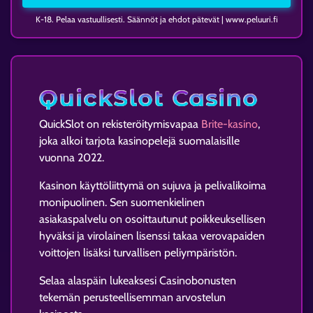
K-18. Pelaa vastuullisesti.
Säännöt ja ehdot pätevät
| www.peluuri.fi
QuickSlot Casino
QuickSlot on rekisteröitymisvapaa
Brite-kasino
,
joka alkoi tarjota kasinopelejä suomalaisille
vuonna 2022.
Kasinon käyttöliittymä on sujuva ja pelivalikoima
monipuolinen. Sen suomenkielinen
asiakaspalvelu on osoittautunut poikkeuksellisen
hyväksi ja virolainen lisenssi takaa verovapaiden
voittojen lisäksi turvallisen peliympäristön.
Selaa alaspäin lukeaksesi Casinobonusten
tekemän perusteellisemman arvostelun