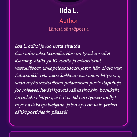
Iida L.
Author
Lähetä sähköpostia
Iida L. editoi ja luo uutta sisältöä
Casinobonukset.comille. Hän on työskennellyt
iGaming-alalla yli 10 vuotta ja erikoistunut
vastuulliseen uhkapelaamiseen, joten hän ei ole vain
tietopankki mitä tulee kaikkeen kasinoihin liittyvään,
vaan myös vastuullisen pelaamisen puolestapuhuja.
Jos mieleesi heräsi kysyttävää kasinoihin, bonuksiin
tai peleihin liittyen, ei hätää: Iida on työskennellyt
myös asiakaspalvelijana, joten apu on vain yhden
sähköpostiviestin päässä!