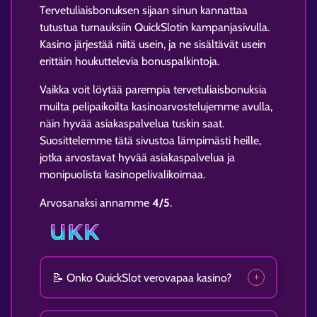
Tervetuliaisbonuksen sijaan sinun kannattaa
tutustua turnauksiin QuickSlotin kampanjasivulla.
Kasino järjestää niitä usein, ja ne sisältävät usein
erittäin houkuttelevia bonuspalkintoja.
Vaikka voit löytää parempia tervetuliaisbonuksia
muilta pelipaikoilta kasinoarvostelujemme avulla,
näin hyvää asiakaspalvelua tuskin saat.
Suosittelemme tätä sivustoa lämpimästi heille,
jotka arvostavat hyvää asiakaspalvelua ja
monipuolista kasinopelivalikoimaa.
Arvosanaksi annamme
4/5
.
UKK
📝 Onko QuickSlot verovapaa kasino?