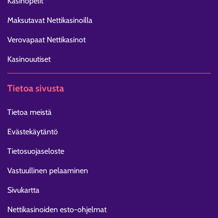
Kasinopelit
Maksutavat Nettikasinoilla
Verovapaat Nettikasinot
Kasinouutiset
Tietoa sivusta
Tietoa meistä
Evästekäytäntö
Tietosuojaseloste
Vastuullinen pelaaminen
Sivukartta
Nettikasinoiden esto-ohjelmat