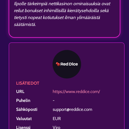
Ilpolle tärkeimpiä nettikasinon ominaisuuksia ovat
reilut bonukset inhimillisillä kierrätysehdoilla sekä
tietysti nopeat kotiutukset ilman ylimääräistä
säätämistä.
LISÄTIEDOT
URL
https://www.reddice.com/
Puhelin
-
Sähköposti
support@reddice.com
Valuutat
EUR
Lisenssi
Viro