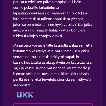
perustuu edellisen päivän tappioihin. Lisäksi
uusille pelaajille tarkoitetussa
läpipeluubonuksessa oli vähemmän rajoituksia
kuin perinteisissä talletusbonuksissa yleensä,
joten se on mielestämme hyvä valinta niille, jotka
eivät ehkä normaalisti halua käyttää bonuksia
niiden tiukkojen ehtojen vuoksi.
Miinuksena voimme tälle kasinolla antaa sen, että
kotiutusten käsittelyajat olivat suhteellisen pitkiä
verrattuna muihin rekisteröitymisvapaisiin
kasinoihin. Lisäksi asiakaspalvelu on käytettävissä
24/7 ja vastausajat olivat nopeita, mutta meille jäi
hieman sellainen kuva, ettei tukitiimi ollut täysin
perillä esimerkiksi tervetuliaisbonukseen liittyvistä
säännöistä.
UKK