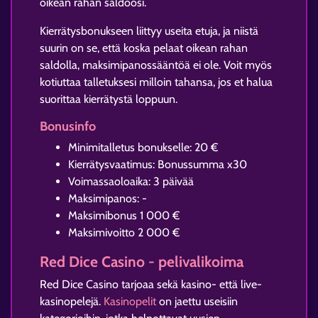
oikean rahan saldoosi.
Kierrätysbonukseen liittyy useita etuja, ja niistä
suurin on se, että koska pelaat oikean rahan
saldolla, maksimipanossääntöä ei ole. Voit myös
kotiuttaa talletuksesi milloin tahansa, jos et halua
suorittaa kierrätystä loppuun.
Bonusinfo
Minimitalletus bonukselle: 20 €
Kierrätysvaatimus: Bonussumma x30
Voimassaoloaika: 3 päivää
Maksimipanos: -
Maksimibonus 1 000 €
Maksimivoitto 2 000 €
Red Dice Casino - pelivalikoima
Red Dice Casino tarjoaa sekä kasino- että live-
kasinopelejä.
Kasinopelit
on jaettu useisiin