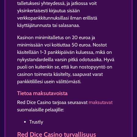
talletuksesi yhteydessä, ja jatkossa voit
yksinkertaisesti kirjautua sisään
verkkopankkitunnuksillasi ilman erillistä
käyttäjätunnusta tai salasanaa.
Kasinon minimitalletus on 20 euroa ja
minimissään voi koitiuttaa 50 euroa. Nostot
käsitellään 1-3 pankkipäivän kuluessa, mikä on
nykystandardeilla varsin pitkä odotusaika. Hyvä
puoli on kuitenkin se, että kun nostopyyntö on
casinon toimesta käsitelty, saapuvat varat
pankkitilillesi usein välittömästi.
Tietoa maksutavoista
Red Dice Casino tarjoaa seuraavat
maksutavat
suomalaisille pelaajille:
Trustly
Red Dice Casino turvallisuus