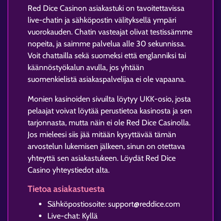
Red Dice Casinon asiakastuki on tavoitettavissa
live-chatin ja sähköpostin välityksellä ympäri
vuorokauden. Chatin vasteajat olivat testissämme
nopeita, ja saimme palvelua alle 30 sekunnissa.
Voit chattailla sekä suomeksi että englanniksi tai
käännöstyökalun avulla, jos yhtään
suomenkielistä asiakaspalvelijaa ei ole vapaana.
Monien kasinoiden sivuilta löytyy UKK-osio, josta
pelaajat voivat löytää perustietoa kasinosta ja sen
tarjonnasta, mutta näin ei ole Red Dice Casinolla.
Jos mieleesi siis jää mitään kysyttävää tämän
arvostelun lukemisen jälkeen, sinun on otettava
yhteyttä sen asiakastukeen. Löydät Red Dice
Casino yhteystiedot alta.
Tietoa asiakastuesta
Sähköpostiosoite:
support@reddice.com
Live-chat: Kyllä